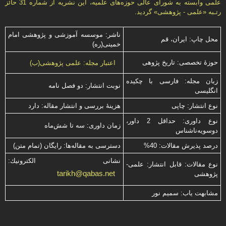
علمی وابسته به شورای عالی حوزه‌های علميه، اين نشريه از شماره 31 حائز
رتـبه «علمی - پژوهشی» گرديد.
ناشر: موسسه آموزشی و پژوهشی امام
محل چاپ: ایران، قم
خمینی(ره)
حوزۀ تخصصی: تاریخ پژوهی
اعتبار مجله: علمی پژوهشی(ب)
زبان مجله: فارسی با چكیده
نوبت انتشار: دو فصل نامه
انگلیسی
نوع انتشار: چاپی
هزینۀ بررسی و انتشار مقاله: دارد
نوع داوری: حداقل 2 داور،
زمان داوری: سه تا شش‌ماه
دوسویه‌ناشناس
درصد پذیرش مقالات: 40%
دسترسی به مقاله‌ها: رایگان (تمام متن)
نشانی الكترونیك:
نوع مقالات: قابل انتشار: علمی-
tarikh@qabas.net
پژوهشی
مشابهت ياب: سميم نور