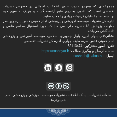
مجموعه‌ای که پیش‌رو دارید،‌ حاوی اطلاعات اجمالی در خصوص نشریات
تخصصی است که تاکنون به زیور طبع آراسته گشته و هریک به سهم خود
توانسته‌اند، مخاطبان فرهیخته‌ زیادی را جذب نمایند.
اداره كل نشریات موسسه آموزشی و پژوهشی امام خمینی قدس سره زیر نظر
معاونت پژوهش 18 نشریه چاپ می کند که مورد استقبال مجامع علمی و
دانشگاهی می‌باشد.
نشانی:
قم، بلوار امین، بلوار جمهوری اسلامی، موسسه آموزشی و پژوهشی
امام خمینی قدس سره، طبقه چهارم، اداره كل نشریات تخصصی.
تلفن
:
امور مشتركین
: 32113474
سامانه ارسال و پیگیری مقالات:
https://nashriyat.ir
ایمیل:
nashrieh@qabas.net
سامانه نشریات _ بانک اطلاعات نشریات موسسه آموزشی و پژوهشی امام
خمینی(ره)