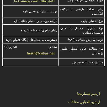
حوزۀ تخصصی: تاریخ پژوهی
اعتبار مجله: علمی پژوهشی(ب)
زبان مجله: فارسی با چكیده
نوبت انتشار: دو فصل نامه
انگلیسی
نوع انتشار: چاپی
هزینۀ بررسی و انتشار مقاله: دارد
نوع داوری: حداقل 2 داور،
زمان داوری: سه تا شش‌ماه
دوسویه‌ناشناس
درصد پذیرش مقالات: 40%
دسترسی به مقاله‌ها: رایگان (تمام متن)
نشانی الكترونیك:
نوع مقالات: قابل انتشار: علمی-
tarikh@qabas.net
پژوهشی
مشابهت ياب: سميم نور
آرشیو شماره‌ها
آرشیو الفبایی مقالات