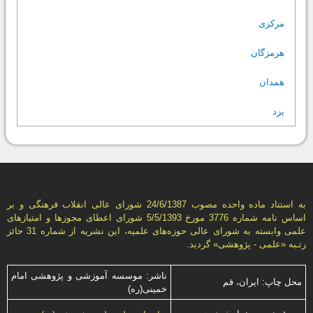
مرکزی
هرمزگان
همدان
یزد
به استناد ماده واحده مصوب 24/6/1387 شورای عالی انقلاب فرهنگی و بر
اساس نامه شماره 3776 مورخ 5/5/1393 شورای اعطای مجوزها و امتيازهای
علمی وابسته به شورای عالی حوزه‌های علميه، اين نشريه از شماره 31 حائز
رتـبه «علمی - پژوهشی» گرديد.
ناشر: موسسه آموزشی و پژوهشی امام
محل چاپ: ایران، قم
خمینی(ره)