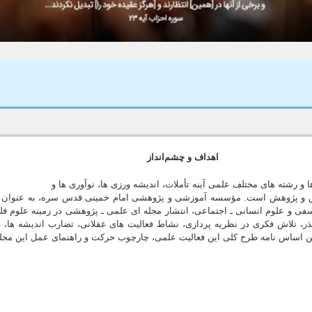
اهداف و چشم‌انداز
 رشته هاى مختلف علمى آينه تأملات، انديشه ورزى ها، نوآورى ها و
 و پژوهش است. مؤسسه آموزشى و پژوهشى امام خمينى قدس سره، به عنوان يك
سفى و علوم انسانى ـ اجتماعى، انتشار مجله اى علمى ـ پژوهشى در زمينه علوم ف
ذر، تلاش فكرى در نظريه پردازى، نشاط فعاليت هاى عقلانى، تضارب انديشه ها، و 
ن اساس نامه طرح كلى اين فعاليت علمى، چارچوب حركت و راهنماى عمل اين مجله