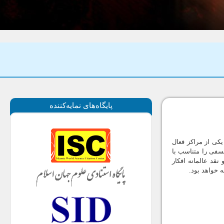
پايگاه‌های نمايه‌كننده
ى از مراكز فعال
لسفى را متناسب با
نقد عالمانه افكار
 خواهد بود.