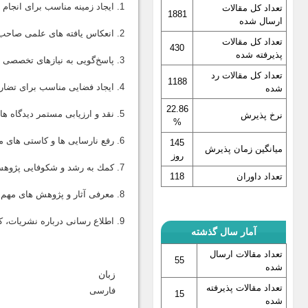
1. ايجاد زمينه مناسب براى انجام پژوهش هاى تخصصى روزآمد در زمينه علوم فلسفى و كمك به گسترش آنها؛
تعداد کل مقالات
1881
ارسال شده
2. انعكاس يافته هاى علمى صاحب نظران، استادان و پژوهشگران؛
تعداد کل مقالات
430
پذیرفته شده
3. پاسخ‌گويى به نيازهاى تخصصى فكرى و فلسفى؛
تعداد کل مقالات رد
1188
4. ايجاد فضايى مناسب براى تضارب آراء در موضوعات و مسايل اساسى و چالش برانگيز؛
شده
22.86
5. نقد و ارزيابى مستمر ديدگاه ها، نظريه ها و آراى ارائه شده در موضوعات و مسايل مربوط؛
نرخ پذیرش
%
6. رفع نارسايى ها و كاستى هاى موجود در باب پژوهش هاى فلسفى؛
145
میانگین زمان پذیرش
روز
7. كمك به رشد و شكوفايى پژوهش هاى عالمانه در مناسبات ميان دين و فلسفه هاى مضاف؛
تعداد داوران
118
8. معرفى آثار و پژوهش هاى مهم و نوين در حوزه مطالعات فلسفى؛
9. اطلاع رسانى درباره نشريات، كتاب ها، سايت ها و همايش هاى علمى ـ پژوهشى فلسفى.
آمار سال گذشته
تعداد مقالات ارسال
55
شده
زبان
تعداد مقالات پذیرفته
فارسی
15
شده