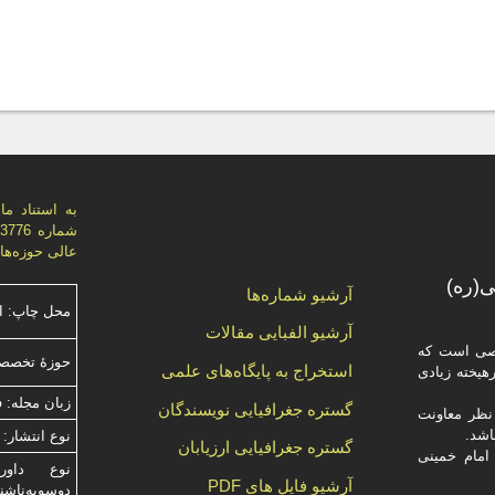
عالی حوزه‌های علميه، اي
(ره)
آرشیو شماره‌ها
محل چاپ: ا
آرشیو الفبایی مقالات
صصی است که
حوزۀ تخصصی
استخراج به پایگاه‌های علمی
یخته‌ زیادی
زبان مجله: 
گستره جغرافیایی نویسندگان
ظر معاونت
نوع انتشار: 
گستره جغرافیایی ارزیابان
امام خمینی
آرشیو فایل های PDF
دوسویه‌ناش