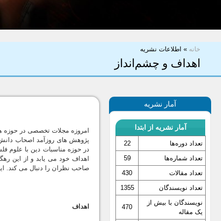
شما اینجا هستید
خانه
»
اطلاعات نشریه
اهداف و چشم‌انداز
آمار نشریه
آمار نشریه از ابتدا
امروزه مجلات تخصصى در حوزه ها و
پژوهش هاى روزآمد اصحاب دانش
تعداد دوره‌ها
22
در حوزه مناسبات دين با علوم فل
تعداد شماره‌ها
59
اهداف خود مى يابد و از اين رهگ
صاحب نظران را دنبال مى كند. اي
تعداد مقالات
430
تعداد نویسندگان
1355
نویسندگان با بیش از
اهداف
470
یک مقاله