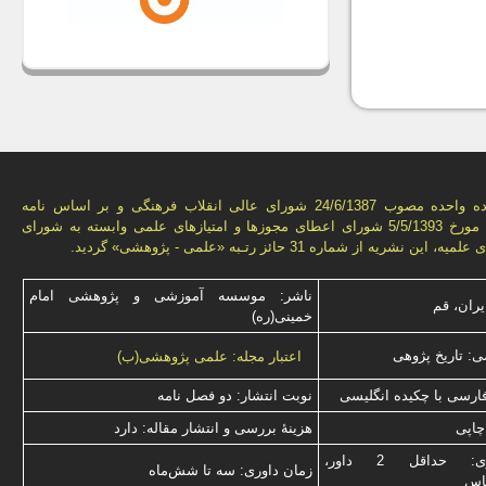
به استناد ماده واحده مصوب 24/6/1387 شورای عالی انقلاب فرهنگی و بر اساس نامه
شماره 3776 مورخ 5/5/1393 شورای اعطای مجوزها و امتيازهای علمی وابسته به شورای
ن نشريه از شماره 31 حائز رتـبه «علمی - پژوهشی» گرديد.
ناشر: موسسه آموزشی و پژوهشی امام
یران، قم
خمینی(ره)
: تاریخ پژوهی
اعتبار مجله: علمی پژوهشی(ب)
فارسی با چكیده انگلیسی
نوبت انتشار: دو فصل نامه
چاپی
هزینۀ بررسی و انتشار مقاله: دارد
نوع داوری: حداقل 2 داور،
زمان داوری: سه تا شش‌ماه
ناس