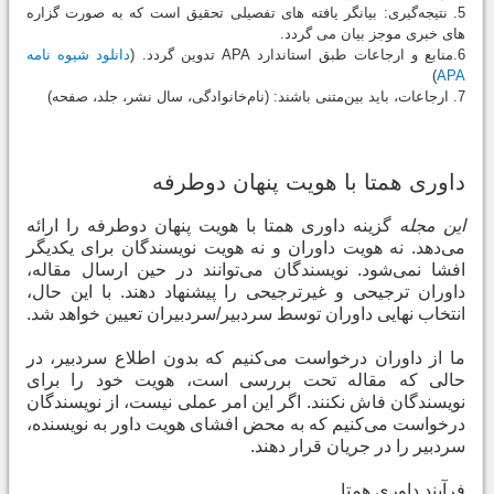
5. نتیجه‌گیری: بیانگر یافته ‏های تفصیلی تحقیق است که به صورت گزاره
‏های خبری موجز بیان می‏ گردد.
6.منابع و ارجاعات طبق استاندارد APA تدوین گردد. (
دانلود شیوه نامه
)
APA
7. ارجاعات، باید بین‌متنی باشند: (نام‌خانوادگی، سال نشر، جلد، صفحه)
داوری همتا با هویت پنهان دوطرفه
این مجله
گزینه داوری همتا با هویت پنهان دوطرفه را ارائه
می‌دهد. نه هویت داوران و نه هویت نویسندگان برای یکدیگر
افشا نمی‌شود. نویسندگان می‌توانند در حین ارسال مقاله،
داوران ترجیحی و غیرترجیحی را پیشنهاد دهند. با این حال،
انتخاب نهایی داوران توسط سردبیر/سردبیران تعیین خواهد شد
.
ما از داوران درخواست می‌کنیم که بدون اطلاع سردبیر، در
حالی که مقاله تحت بررسی است، هویت خود را برای
نویسندگان فاش نکنند. اگر این امر عملی نیست، از نویسندگان
درخواست می‌کنیم که به محض افشای هویت داور به نویسنده،
سردبیر را در جریان قرار دهند
.
فرآیند داوری همتا