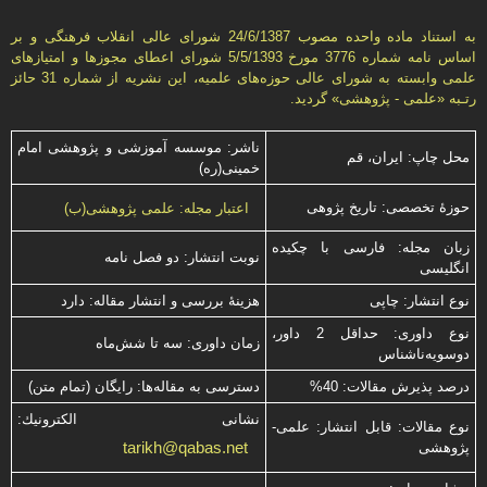
به استناد ماده واحده مصوب 24/6/1387 شورای عالی انقلاب فرهنگی و بر
اساس نامه شماره 3776 مورخ 5/5/1393 شورای اعطای مجوزها و امتيازهای
علمی وابسته به شورای عالی حوزه‌های علميه، اين نشريه از شماره 31 حائز
رتـبه «علمی - پژوهشی» گرديد.
ناشر: موسسه آموزشی و پژوهشی امام
محل چاپ: ایران، قم
خمینی(ره)
حوزۀ تخصصی: تاریخ پژوهی
اعتبار مجله: علمی پژوهشی(ب)
زبان مجله: فارسی با چكیده
نوبت انتشار: دو فصل نامه
انگلیسی
نوع انتشار: چاپی
هزینۀ بررسی و انتشار مقاله: دارد
نوع داوری: حداقل 2 داور،
زمان داوری: سه تا شش‌ماه
دوسویه‌ناشناس
درصد پذیرش مقالات: 40%
دسترسی به مقاله‌ها: رایگان (تمام متن)
نشانی الكترونیك:
نوع مقالات: قابل انتشار: علمی-
tarikh@qabas.net
پژوهشی