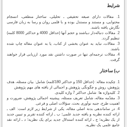
شرایط
1. مقالات دارای صبغه تحقیقی ـ تحلیلی، ساختار منطقی، انسجام
محتوایی، و مستند و مستدل بوده و با قلمی روان و رسا به زبان فارسی
نگارش یافته باشند.
2. مقالات دنباله‌دار نـباشند و حجم آنها (حداقل 4000 و حداکثر 8000 کلمه)
تنظیم گردد.
3. مقالات، نباید به عنوان بخشی از کتاب، یا به عنوان مقاله چاپ شده
باشند.
4. مقالات ترجمه‌ای تنها در صورت داشتن نقد مورد ارزیابی قرار خواهند
گرفت.
ب) ساختار
1. چکیده مقاله: (حداقل 150 و حداکثر 180کلمه) شامل: بیان مسئله، هدف
پژوهش، روش و چگونگی پژوهش و اجمالی از یافته‏ های مهم پژوهش
2. کلیدواژه ‏ها: شامل حداکثر 7 واژه کلیدی.
3. مقدّمه مقاله، شامل تعریف مسئله، پیشینه اجمالی پژوهش، ضرورت و
اهمیت طرح، جنبه نوآوری بحث، سؤالات اصلی و فرعی.
4. در سامان‏دهی بدنة اصلی مقاله، یکی از شرایط زیر لازم است: الف ـ
ارائه کننده نظریه و یافته جدید علمی؛ ب ـ ارائه کننده تقریر و تبیین جدید
از یک نظریه؛ ج ـ ارائه کننده استدلال جدید برای یک نظریه؛ د ـ ارائه نقد
جامع علمی یک نظریه.