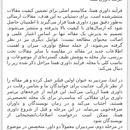
فرآیند داوری همتا، مکانیسم اصلی برای تضمین کیفیت مقالات
منتشرشده است. برای دستیابی به این هدف، مقالات ارسالی
به‌طور دقیق مورد داوری همتا قرار می‌گیرند تا اطمینان حاصل
شود که ارسال‌های با کیفیت بالا پذیرفته و منتشر می‌شوند.
تصمیم به پذیرش یک مقاله تنها بر اساس اعتبار علمی و
اصالت محتوای مطالعه نیست؛ عوامل دیگری نیز در نظر
گرفته می‌شوند، از جمله سطح نوآوری، میزان و اهمیت
اطلاعات جدید در مقاله در مقایسه با سایر مقالات تحت
بررسی، نیاز مجله به پوشش طیف گسترده‌ای از موضوعات، و
تناسب کلی با مجله. فرآیند داوری همتا مراحل ذکر شده زیر را
دنبال می‌کند
:
در ابتدا، سردبیر به عنوان اولین فیلتر عمل کرده و هر مقاله را
از نظر تازگی، جذابیت برای خوانندگان ما و شانس رقابت در
داوری همتا ارزیابی می‌کنند. این فرآیند از چرخه‌های بی‌ثمر
داوری برای مقالاتی که مناسب‌تر برای یک مجله تخصصی‌تر
هستند، اجتناب می‌کند و در زمان نویسندگان و داوران
صرفه‌جویی می‌نماید. در این مرحله و قبل از شروع داوری
همتا، ممکن است درخواست اصلاحات/تصحیحاتی از
نویسندگان شود
.
در مرحله دوم، سردبیران معمولاً دو داور، متخصص در موضوع