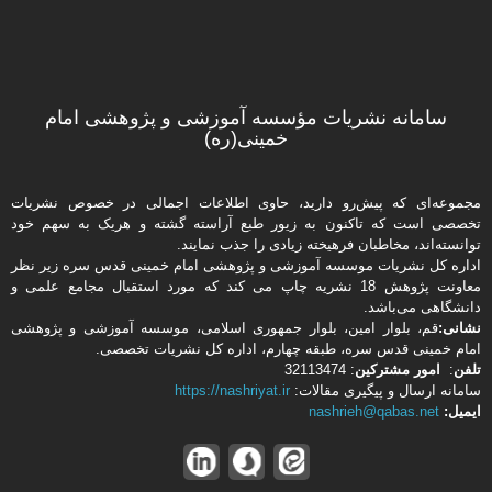
سامانه نشریات مؤسسه آموزشی و پژوهشی امام
خمینی(ره)
مجموعه‌ای که پیش‌رو دارید،‌ حاوی اطلاعات اجمالی در خصوص نشریات
تخصصی است که تاکنون به زیور طبع آراسته گشته و هریک به سهم خود
توانسته‌اند، مخاطبان فرهیخته‌ زیادی را جذب نمایند.
اداره كل نشریات موسسه آموزشی و پژوهشی امام خمینی قدس سره زیر نظر
معاونت پژوهش 18 نشریه چاپ می کند که مورد استقبال مجامع علمی و
دانشگاهی می‌باشد.
نشانی:
قم، بلوار امین، بلوار جمهوری اسلامی، موسسه آموزشی و پژوهشی
امام خمینی قدس سره، طبقه چهارم، اداره كل نشریات تخصصی.
تلفن
:
امور مشتركین
: 32113474
سامانه ارسال و پیگیری مقالات:
https://nashriyat.ir
ایمیل:
nashrieh@qabas.net