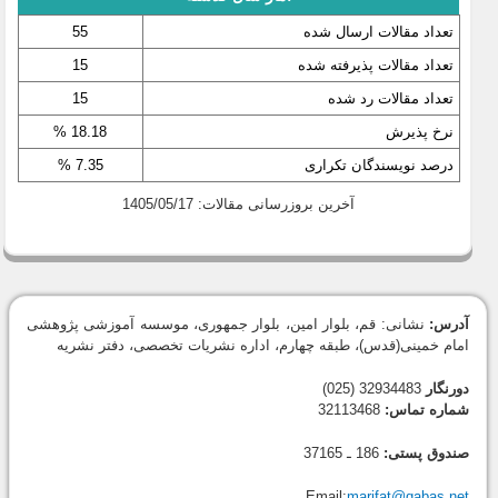
تعداد مقالات ارسال شده
55
تعداد مقالات پذیرفته شده
15
تعداد مقالات رد شده
15
نرخ پذیرش
18.18 %
درصد نویسندگان تکراری
7.35 %
آخرین بروزرسانی مقالات: 1405/05/17
آدرس:
نشانی: قم، بلوار امین، بلوار جمهوری، موسسه آموزشی پژوهشی
امام خمینی(قدس)، طبقه چهارم، اداره نشریات تخصصی، دفتر نشریه
دورنگار
32934483 (025)
شماره تماس:
32113468
صندوق پستی:
186 ـ 37165
Email:
marifat@qabas.net