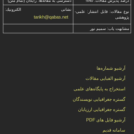
درصد پذیرش مقالات: 40%
دسترسی به مقاله‌ها: رایگان (تمام متن)
نشانی الكترونیك:
نوع مقالات: قابل انتشار: علمی-
tarikh@qabas.net
پژوهشی
مشابهت ياب: سميم نور
آرشیو شماره‌ها
آرشیو الفبایی مقالات
استخراج به پایگاه‌های علمی
گستره جغرافیایی نویسندگان
گستره جغرافیایی ارزیابان
آرشیو فایل های PDF
سامانه قدیم