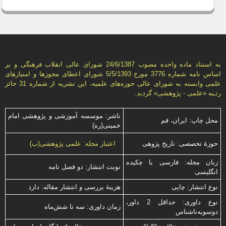
به استناد ماده واحده مصوب 24/6/1387 شورای عالی انقلاب فرهنگی و بر
اساس نامه شماره 3776 مورخ 5/5/1393 شورای اعطای مجوزها و امتيازهای
علمی وابسته به شورای عالی حوزه‌های علميه، اين نشريه از شماره 31 حائز
رتـبه «علمی - پژوهشی» گرديد.
ناشر: موسسه آموزشی و پژوهشی امام
محل چاپ: ایران، قم
خمینی(ره)
حوزۀ تخصصی: تاریخ پژوهی
اعتبار مجله: علمی پژوهشی(ب)
زبان مجله: فارسی با چكیده
نوبت انتشار: دو فصل نامه
انگلیسی
نوع انتشار: چاپی
هزینۀ بررسی و انتشار مقاله: دارد
نوع داوری: حداقل 2 داور،
زمان داوری: سه تا شش‌ماه
دوسویه‌ناشناس