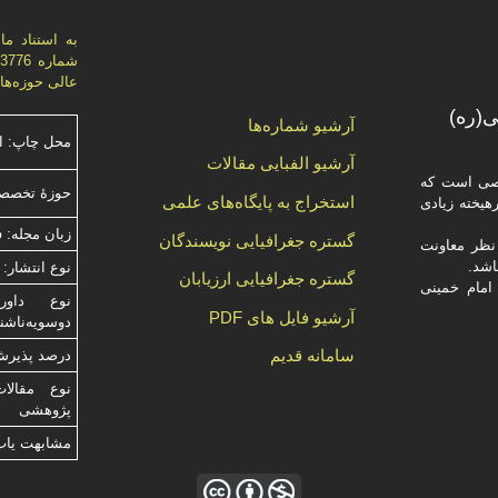
عالی حوزه‌های علميه، اي
(ره)
آرشیو شماره‌ها
محل چاپ: ا
آرشیو الفبایی مقالات
صصی است که
حوزۀ تخصصی
استخراج به پایگاه‌های علمی
یخته‌ زیادی
زبان مجله: 
گستره جغرافیایی نویسندگان
ظر معاونت
نوع انتشار: 
گستره جغرافیایی ارزیابان
امام خمینی
آرشیو فایل های PDF
دوسویه‌ناش
سامانه قدیم
درصد پذیرش م
نوع مقالا
پژوهشی
مشابهت ياب