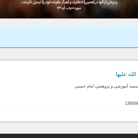
له علیها
ؤسسه آموزشي و پژوهشي امام خميني