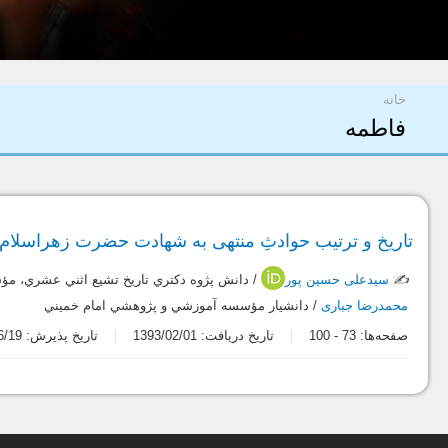
شما اینجا هستید
خانه
فاطمه
تاریخ و ترتیب حوادثِ منتهی به شهادت حضرت زهراسلام ال
✍️
سیدعلی حسین پور
/ دانش پژوه دكتري تاريخ تشيع اثني عشري، م
محمدرضا جباری
/ دانشيار مؤسسه آموزشي و پژوهشي امام خميني
صفحه‌ها:
73
-
100
تاریخ دریافت: 1393/02/01
تاریخ پذیرش: 1393/06/19