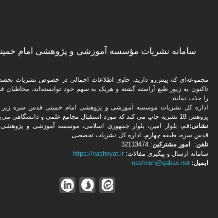
سامانه نشریات مؤسسه آموزشی و پژوهشی امام خمینی
مجموعه‌ای که پیش‌رو دارید،‌ حاوی اطلاعات اجمالی در خصوص نشریات تخ
تاکنون به زیور طبع آراسته گشته و هریک به سهم خود توانسته‌اند، مخاطبان فره
را جذب نمایند.
اداره كل نشریات موسسه آموزشی و پژوهشی امام خمینی قدس سره زیر ن
پژوهش 18 نشریه چاپ می کند که مورد استقبال مجامع علمی و دانشگاهی می‌باشد.
نشانی:
قم، بلوار امین، بلوار جمهوری اسلامی، موسسه آموزشی و پژوهشی 
قدس سره، طبقه چهارم، اداره كل نشریات تخصصی.
تلفن
:
امور مشتركین
: 32113474
سامانه ارسال و پیگیری مقالات:
https://nashriyat.ir
ایمیل:
nashrieh@qabas.net