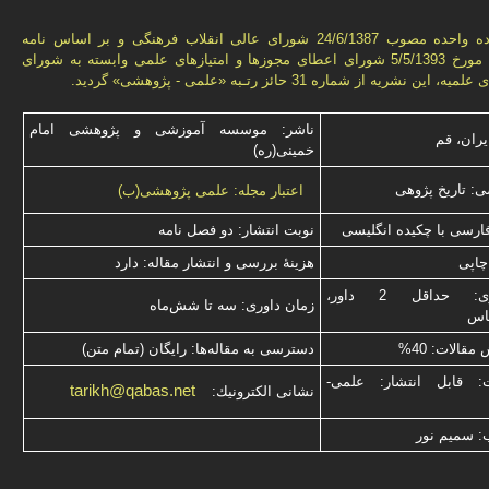
به استناد ماده واحده مصوب 24/6/1387 شورای عالی انقلاب فرهنگی و بر اساس نامه
شماره 3776 مورخ 5/5/1393 شورای اعطای مجوزها و امتيازهای علمی وابسته به شورای
ن نشريه از شماره 31 حائز رتـبه «علمی - پژوهشی» گرديد.
ناشر: موسسه آموزشی و پژوهشی امام
یران، قم
خمینی(ره)
: تاریخ پژوهی
اعتبار مجله: علمی پژوهشی(ب)
فارسی با چكیده انگلیسی
نوبت انتشار: دو فصل نامه
چاپی
هزینۀ بررسی و انتشار مقاله: دارد
نوع داوری: حداقل 2 داور،
زمان داوری: سه تا شش‌ماه
ناس
قالات: 40%
دسترسی به مقاله‌ها: رایگان (تمام متن)
ت: قابل انتشار: علمی-
tarikh@qabas.net
نشانی الكترونیك:
: سميم نور