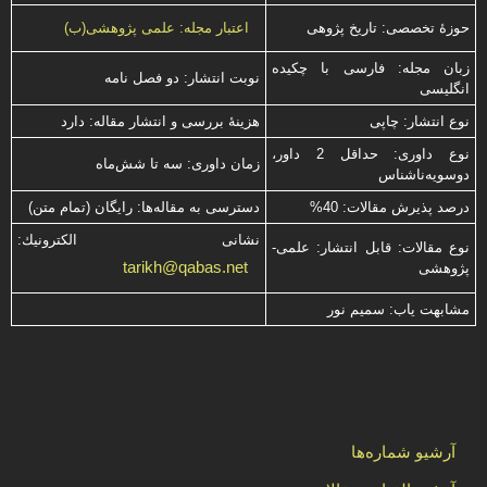
حوزۀ تخصصی: تاریخ پژوهی
اعتبار مجله: علمی پژوهشی(ب)
زبان مجله: فارسی با چكیده
نوبت انتشار: دو فصل نامه
انگلیسی
نوع انتشار: چاپی
هزینۀ بررسی و انتشار مقاله: دارد
نوع داوری: حداقل 2 داور،
زمان داوری: سه تا شش‌ماه
دوسویه‌ناشناس
درصد پذیرش مقالات: 40%
دسترسی به مقاله‌ها: رایگان (تمام متن)
نشانی الكترونیك:
نوع مقالات: قابل انتشار: علمی-
tarikh@qabas.net
پژوهشی
مشابهت ياب: سميم نور
آرشیو شماره‌ها