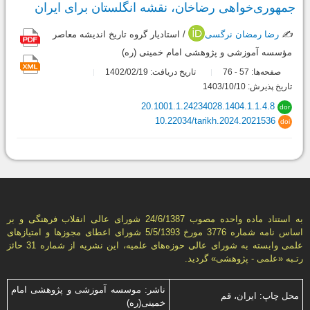
جمهوری‌خواهی رضاخان، نقشه انگلستان برای ایران
✍️
رضا رمضان نرگسی
/ استادیار گروه تاریخ اندیشه معاصر
مؤسسه آموزشی و پژوهشی امام خمینی (ره)
صفحه‌ها:
57
76
تاریخ دریافت: 1402/02/19
-
تاریخ پذیرش: 1403/10/10
20.1001.1.24234028.1404.1.1.4.8
dor
10.22034/tarikh.2024.2021536
doi
به استناد ماده واحده مصوب 24/6/1387 شورای عالی انقلاب فرهنگی و بر
اساس نامه شماره 3776 مورخ 5/5/1393 شورای اعطای مجوزها و امتيازهای
علمی وابسته به شورای عالی حوزه‌های علميه، اين نشريه از شماره 31 حائز
رتـبه «علمی - پژوهشی» گرديد.
ناشر: موسسه آموزشی و پژوهشی امام
محل چاپ: ایران، قم
خمینی(ره)