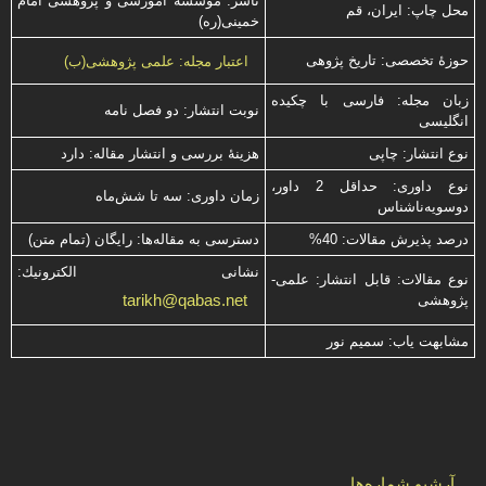
ناشر: موسسه آموزشی و پژوهشی امام
محل چاپ: ایران، قم
خمینی(ره)
حوزۀ تخصصی: تاریخ پژوهی
اعتبار مجله: علمی پژوهشی(ب)
زبان مجله: فارسی با چكیده
نوبت انتشار: دو فصل نامه
انگلیسی
نوع انتشار: چاپی
هزینۀ بررسی و انتشار مقاله: دارد
نوع داوری: حداقل 2 داور،
زمان داوری: سه تا شش‌ماه
دوسویه‌ناشناس
درصد پذیرش مقالات: 40%
دسترسی به مقاله‌ها: رایگان (تمام متن)
نشانی الكترونیك:
نوع مقالات: قابل انتشار: علمی-
tarikh@qabas.net
پژوهشی
مشابهت ياب: سميم نور
آرشیو شماره‌ها