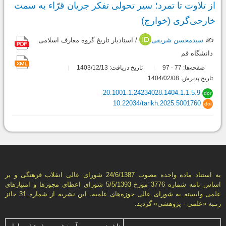
از تلاوت تا تمرد؛ سیر تحولی تفکر جریان قرّاء به سمت
خارجی‌گری (خوارج)
✍️
سیدمحسن شریفی
/ استادیار تاریخ گروه معارف اسلامی
دانشگاه قم
صفحه‌ها:
77
97
تاریخ دریافت: 1403/12/13
-
تاریخ پذیرش: 1404/02/08
20.1001.1.24234028.1404.1.1.5.9
dor
10.22034/tarikh.2025.5001760
doi
به استناد ماده واحده مصوب 24/6/1387 شورای عالی انقلاب فرهنگی و بر
اساس نامه شماره 3776 مورخ 5/5/1393 شورای اعطای مجوزها و امتيازهای
علمی وابسته به شورای عالی حوزه‌های علميه، اين نشريه از شماره 31 حائز
رتـبه «علمی - پژوهشی» گرديد.