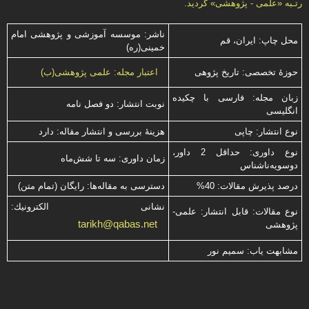
رتـبه «علمی - پژوهشی» گرديد.
ناشر: موسسه آموزشی و پژوهشی امام
محل چاپ: ایران، قم
خمینی(ره)
حوزۀ تخصصی: تاریخ پژوهی
اعتبار مجله: علمی پژوهشی(ب)
زبان مجله: فارسی با چكیده
نوبت انتشار: دو فصل نامه
انگلیسی
نوع انتشار: چاپی
هزینۀ بررسی و انتشار مقاله: دارد
نوع داوری: حداقل 2 داور،
زمان داوری: سه تا شش‌ماه
دوسویه‌ناشناس
درصد پذیرش مقالات: 40%
دسترسی به مقاله‌ها: رایگان (تمام متن)
نشانی الكترونیك:
نوع مقالات: قابل انتشار: علمی-
tarikh@qabas.net
پژوهشی
مشابهت ياب: سميم نور