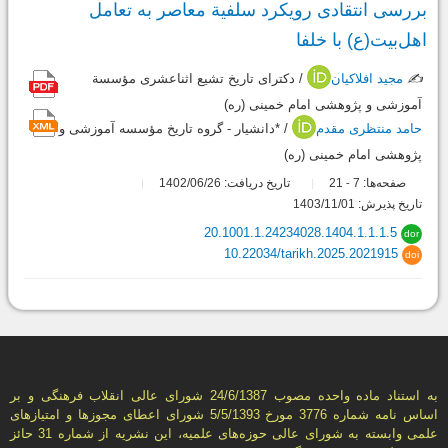
بررسی انتقادی رویکرد سلفیة معاصر به تعامل
اهل‌بیت(ع) با خلفا
✍️
مجید افلاکیان
/ دکترای تاریخ تشیع اثناعشری مؤسسة
آموزشی و پژوهشی امام خمینی (ره)
حامد منتظری مقدم
/ *دانشیار - گروه تاریخ مؤسسه آموزشی و
پژوهشی امام خمینی (ره)
صفحه‌ها:
7
21
تاریخ دریافت: 1402/06/26
-
تاریخ پذیرش: 1403/11/01
20.1001.1.24234028.1404.1.1.1.5
dor
10.22034/tarikh.2025.2021915
doi
به استناد ماده واحده مصوب 24/6/1387 شورای عالی انقلاب فرهنگی و بر
اساس نامه شماره 3776 مورخ 5/5/1393 شورای اعطای مجوزها و امتيازهای
علمی وابسته به شورای عالی حوزه‌های علميه، اين نشريه از شماره 31 حائز