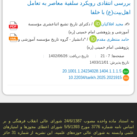
بررسی انتقادی رویکرد سلفیة معاصر به تعامل
اهل‌بیت(ع) با خلفا
✍️
مجید افلاکیان
/ دکترای تاریخ تشیع اثناعشری مؤسسة
آموزشی و پژوهشی امام خمینی (ره)
حامد منتظری مقدم
/ *دانشیار - گروه تاریخ مؤسسه آموزشی و
پژوهشی امام خمینی (ره)
صفحه‌ها:
7
21
تاریخ دریافت: 1402/06/26
-
تاریخ پذیرش: 1403/11/01
20.1001.1.24234028.1404.1.1.1.5
dor
10.22034/tarikh.2025.2021915
doi
به استناد ماده واحده مصوب 24/6/1387 شورای عالی انقلاب فرهنگی و بر
اساس نامه شماره 3776 مورخ 5/5/1393 شورای اعطای مجوزها و امتيازهای
علمی وابسته به شورای عالی حوزه‌های علميه، اين نشريه از شماره 31 حائز