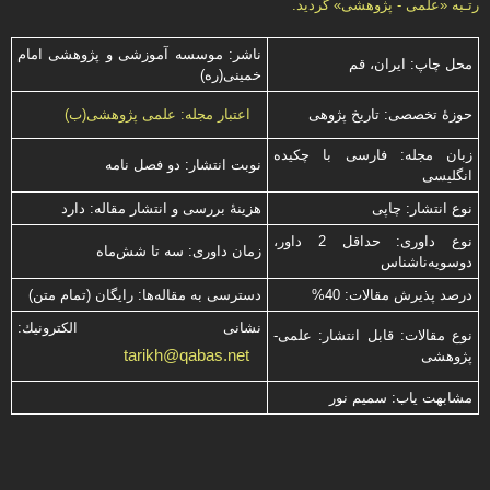
رتـبه «علمی - پژوهشی» گرديد.
ناشر: موسسه آموزشی و پژوهشی امام
محل چاپ: ایران، قم
خمینی(ره)
حوزۀ تخصصی: تاریخ پژوهی
اعتبار مجله: علمی پژوهشی(ب)
زبان مجله: فارسی با چكیده
نوبت انتشار: دو فصل نامه
انگلیسی
نوع انتشار: چاپی
هزینۀ بررسی و انتشار مقاله: دارد
نوع داوری: حداقل 2 داور،
زمان داوری: سه تا شش‌ماه
دوسویه‌ناشناس
درصد پذیرش مقالات: 40%
دسترسی به مقاله‌ها: رایگان (تمام متن)
نشانی الكترونیك:
نوع مقالات: قابل انتشار: علمی-
tarikh@qabas.net
پژوهشی
مشابهت ياب: سميم نور