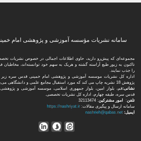
سامانه نشریات مؤسسه آموزشی و پژوهشی امام خمینی
مجموعه‌ای که پیش‌رو دارید،‌ حاوی اطلاعات اجمالی در خصوص نشریات تخ
تاکنون به زیور طبع آراسته گشته و هریک به سهم خود توانسته‌اند، مخاطبان فره
را جذب نمایند.
اداره كل نشریات موسسه آموزشی و پژوهشی امام خمینی قدس سره زیر ن
پژوهش 18 نشریه چاپ می کند که مورد استقبال مجامع علمی و دانشگاهی می‌باشد.
نشانی:
قم، بلوار امین، بلوار جمهوری اسلامی، موسسه آموزشی و پژوهشی 
قدس سره، طبقه چهارم، اداره كل نشریات تخصصی.
تلفن
:
امور مشتركین
: 32113474
سامانه ارسال و پیگیری مقالات:
https://nashriyat.ir
ایمیل:
nashrieh@qabas.net