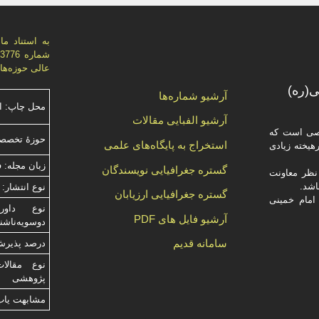
عالی حوزه‌های علميه، اي
(ره)
آرشیو شماره‌ها
محل چاپ: ا
آرشیو الفبایی مقالات
صصی است که
حوزۀ تخصصی
استخراج به پایگاه‌های علمی
یخته‌ زیادی
زبان مجله: 
گستره جغرافیایی نویسندگان
ظر معاونت
نوع انتشار: 
گستره جغرافیایی ارزیابان
امام خمینی
آرشیو فایل های PDF
دوسویه‌ناش
سامانه قدیم
درصد پذیرش م
نوع مقالا
پژوهشی
مشابهت ياب