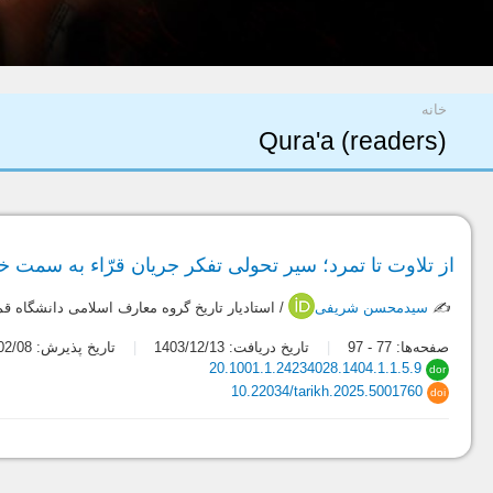
شما اینجا هستید
خانه
Qura'a (readers)
از تلاوت تا تمرد؛ سیر تحولی تفکر جریان قرّاء به سمت 
✍️
سیدمحسن شریفی
/ استادیار تاریخ گروه معارف اسلامی دانشگاه قم
صفحه‌ها:
77
-
97
تاریخ دریافت: 1403/12/13
تاریخ پذیرش: 1404/02/08
20.1001.1.24234028.1404.1.1.5.9
dor
10.22034/tarikh.2025.5001760
doi