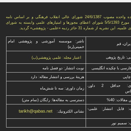
به استناد ماده واحده مصوب 24/6/1387 شورای عالی انقلاب فرهنگی و بر اساس نامه
شماره 3776 مورخ 5/5/1393 شورای اعطای مجوزها و امتيازهای علمی وابسته به شورای
ن نشريه از شماره 31 حائز رتـبه «علمی - پژوهشی» گرديد.
ناشر: موسسه آموزشی و پژوهشی امام
یران، قم
خمینی(ره)
: تاریخ پژوهی
اعتبار مجله: علمی پژوهشی(ب)
فارسی با چكیده انگلیسی
نوبت انتشار: دو فصل نامه
چاپی
هزینۀ بررسی و انتشار مقاله: دارد
نوع داوری: حداقل 2 داور،
زمان داوری: سه تا شش‌ماه
ناس
قالات: 40%
دسترسی به مقاله‌ها: رایگان (تمام متن)
ت: قابل انتشار: علمی-
tarikh@qabas.net
نشانی الكترونیك:
: سميم نور