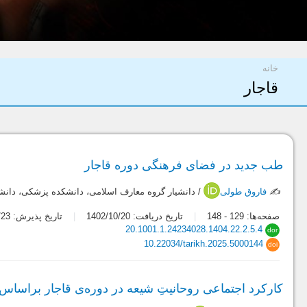
شما اینجا هستید
خانه
قاجار
طب جدید در فضای فرهنگی دوره قاجار
✍️
فاروق طولی
/ دانشیار گروه معارف اسلامی، دانشکده پزشکی، دانش
صفحه‌ها:
129
-
148
تاریخ دریافت: 1402/10/20
تاریخ پذیرش: 1404/07/23
20.1001.1.24234028.1404.22.2.5.4
dor
10.22034/tarikh.2025.5000144
doi
کارکرد اجتماعی روحانیتِ شیعه در دوره‌ی قاجار براساس س