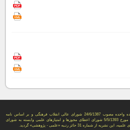
به استناد ماده واحده مصوب 24/6/1387 شورای عالی انقلاب فرهنگی و بر اساس نامه
شماره 3776 مورخ 5/5/1393 شورای اعطای مجوزها و امتيازهای علمی وابسته به شورای
ن نشريه از شماره 31 حائز رتـبه «علمی - پژوهشی» گرديد.