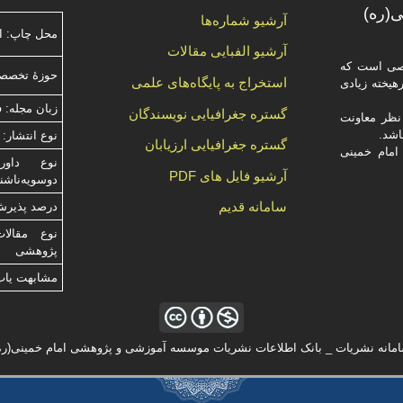
(ره)
آرشیو شماره‌ها
محل چاپ: ا
آرشیو الفبایی مقالات
صصی است که
حوزۀ تخصصی
استخراج به پایگاه‌های علمی
یخته‌ زیادی
زبان مجله: 
گستره جغرافیایی نویسندگان
ظر معاونت
نوع انتشار: 
گستره جغرافیایی ارزیابان
امام خمینی
آرشیو فایل های PDF
دوسویه‌ناش
سامانه قدیم
درصد پذیرش م
نوع مقالا
پژوهشی
مشابهت ياب
مانه نشریات _ بانک اطلاعات نشریات موسسه آموزشی و پژوهشی امام خمینی(ره