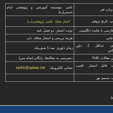
ناشر: موسسه آموزشی و پژوهشی امام
یران، قم
خمینی(ره)
: تاریخ پژوهی
اعتبار مجله: علمی پژوهشی(ب)
فارسی با چكیده انگلیسی
نوبت انتشار: دو فصل نامه
چاپی
هزینۀ بررسی و انتشار مقاله: دارد
نوع داوری: حداقل 2 داور،
زمان داوری: سه تا شش‌ماه
ناس
قالات: 40%
دسترسی به مقاله‌ها: رایگان (تمام متن)
ت: قابل انتشار: علمی-
tarikh@qabas.net
نشانی الكترونیك:
: سميم نور
)