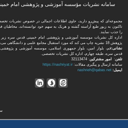
سامانه نشریات مؤسسه آموزشی و پژوهشی امام خمینی
مجموعه‌ای که پیش‌رو دارید،‌ حاوی اطلاعات اجمالی در خصوص نشریات تخ
تاکنون به زیور طبع آراسته گشته و هریک به سهم خود توانسته‌اند، مخاطبان فره
را جذب نمایند.
اداره كل نشریات موسسه آموزشی و پژوهشی امام خمینی قدس سره زیر ن
پژوهش 18 نشریه چاپ می کند که مورد استقبال مجامع علمی و دانشگاهی می‌باشد.
نشانی:
قم، بلوار امین، بلوار جمهوری اسلامی، موسسه آموزشی و پژوهشی 
قدس سره، طبقه چهارم، اداره كل نشریات تخصصی.
تلفن
:
امور مشتركین
: 32113474
سامانه ارسال و پیگیری مقالات:
https://nashriyat.ir
ایمیل:
nashrieh@qabas.net
سا