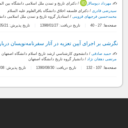
✍️
مهرداد دیوسالار
/ دکترای تاریخ و تمدن ملل اسلامی دانشگاه بین الم
سیدرضی قادری
/ دکترای فلسفه اخلاق دانشگاه باقرالعلوم علیه السلام
محمدحسین فرجیهای قزوینی
/ استادیار گروه تاریخ و تمدن ملل اسلامی دانش
صفحه‌ها:
27
-
40
تاریخ دریافت: 1398/01/27
تاریخ پذیرش: 1398/05/21
نگرشی بر اجرای آیین تعزیه در آثار سفرنامه‌نویسان دربار
✍️
حمید صادقی
/ دانشجوي كارشناسي ارشد تاريخ اسلام دانشگاه اصفهان
مرتضی دهقان نژاد
/ دانشیار گروه تاریخ دانشگاه اصفهان
صفحه‌ها:
107
-
132
تاریخ دریافت: 1390/08/30
تاریخ پذیرش: 1390/11/08