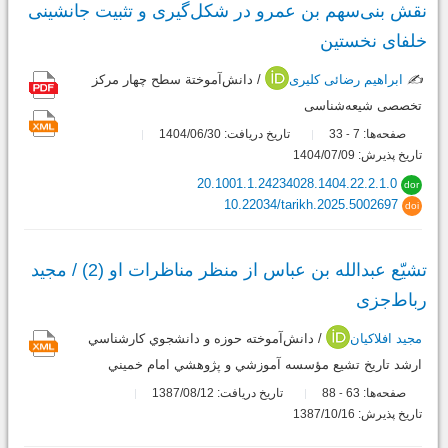
نقش‌ بنی‌سهم بن عمرو در شکل‌گیری و تثبیت جانشینی
خلفای نخستین
✍️
ابراهیم رضائی کلیری
/ دانش‌آموختة سطح چهار مرکز
تخصصی شیعه‌شناسی
صفحه‌ها:
7
33
تاریخ دریافت: 1404/06/30
-
تاریخ پذیرش: 1404/07/09
20.1001.1.24234028.1404.22.2.1.0
dor
10.22034/tarikh.2025.5002697
doi
تشیّع عبدالله بن عباس از منظر مناظرات او (2) / مجید
رباط‌جزی
مجید افلاکیان
/ دانش‌آموخته حوزه و دانشجوي كارشناسي
ارشد تاريخ تشيع مؤسسه آموزشي و پژوهشي امام خميني
صفحه‌ها:
63
88
تاریخ دریافت: 1387/08/12
-
تاریخ پذیرش: 1387/10/16