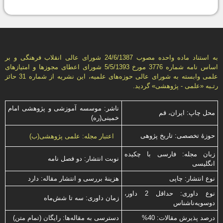
به استناد ماده واحده مصوب 24/6/1387 شورای عالی انقلاب فرهنگی و بر
اساس نامه شماره 3776 مورخ 5/5/1393 شورای اعطای مجوزها و امتيازهای
علمی وابسته به شورای عالی حوزه‌های علميه، اين نشريه از شماره 31 حائز
رتـبه «علمی - پژوهشی» گرديد.
ناشر: موسسه آموزشی و پژوهشی امام
محل چاپ: ایران، قم
خمینی(ره)
حوزۀ تخصصی: تاریخ پژوهی
اعتبار مجله: علمی پژوهشی(ب)
زبان مجله: فارسی با چكیده
نوبت انتشار: دو فصل نامه
انگلیسی
نوع انتشار: چاپی
هزینۀ بررسی و انتشار مقاله: دارد
نوع داوری: حداقل 2 داور،
زمان داوری: سه تا شش‌ماه
دوسویه‌ناشناس
درصد پذیرش مقالات: 40%
دسترسی به مقاله‌ها: رایگان (تمام متن)