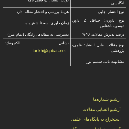
نوبت انتشار: دو فصل نامه
انگلیسی
نوع انتشار: چاپی
هزینۀ بررسی و انتشار مقاله: دارد
نوع داوری: حداقل 2 داور،
زمان داوری: سه تا شش‌ماه
دوسویه‌ناشناس
درصد پذیرش مقالات: 40%
دسترسی به مقاله‌ها: رایگان (تمام متن)
نشانی الكترونیك:
نوع مقالات: قابل انتشار: علمی-
tarikh@qabas.net
پژوهشی
مشابهت ياب: سميم نور
آرشیو شماره‌ها
آرشیو الفبایی مقالات
استخراج به پایگاه‌های علمی