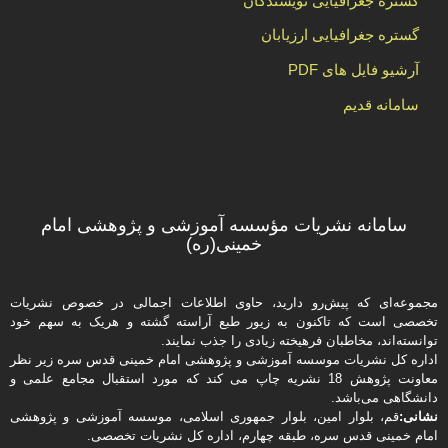
گستره جغرافیایی نویسندگان
گستره جغرافیایی ارزیابان
آرشیو فایل های PDF
سامانه قدیم
سامانه نشریات مؤسسه آموزشی و پژوهشی امام
خمینی(ره)
مجموعه‌ای که پیش‌رو دارید،‌ حاوی اطلاعات اجمالی در خصوص نشریات
تخصصی است که تاکنون به زیور طبع آراسته گشته و هریک به سهم خود
توانسته‌اند، مخاطبان فرهیخته‌ زیادی را جذب نمایند.
اداره كل نشریات موسسه آموزشی و پژوهشی امام خمینی قدس سره زیر نظر
معاونت پژوهش 18 نشریه چاپ می کند که مورد استقبال مجامع علمی و
دانشگاهی می‌باشد.
نشانی:
قم، بلوار امین، بلوار جمهوری اسلامی، موسسه آموزشی و پژوهشی
امام خمینی قدس سره، طبقه چهارم، اداره كل نشریات تخصصی.