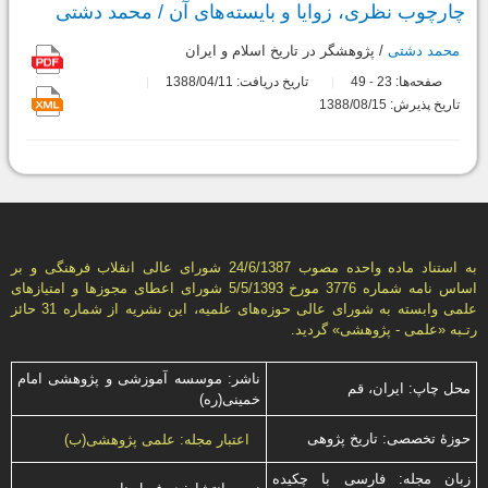
چارچوب نظری، زوایا و بایسته‌های آن / محمد دشتی
محمد دشتی
/ پژوهشگر در تاريخ اسلام و ايران
صفحه‌ها:
23
49
تاریخ دریافت: 1388/04/11
-
تاریخ پذیرش: 1388/08/15
به استناد ماده واحده مصوب 24/6/1387 شورای عالی انقلاب فرهنگی و بر
اساس نامه شماره 3776 مورخ 5/5/1393 شورای اعطای مجوزها و امتيازهای
علمی وابسته به شورای عالی حوزه‌های علميه، اين نشريه از شماره 31 حائز
رتـبه «علمی - پژوهشی» گرديد.
ناشر: موسسه آموزشی و پژوهشی امام
محل چاپ: ایران، قم
خمینی(ره)
حوزۀ تخصصی: تاریخ پژوهی
اعتبار مجله: علمی پژوهشی(ب)
زبان مجله: فارسی با چكیده