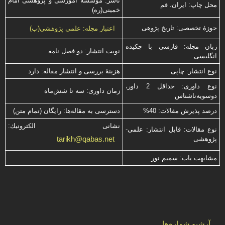
ناشر: موسسه آموزشی و پژوهشی امام
محل چاپ: ایران، قم
خمینی(ره)
حوزۀ تخصصی: تاریخ پژوهی
اعتبار مجله: علمی پژوهشی(ب)
زبان مجله: فارسی با چكیده
نوبت انتشار: دو فصل نامه
انگلیسی
نوع انتشار: چاپی
هزینۀ بررسی و انتشار مقاله: دارد
نوع داوری: حداقل 2 داور،
زمان داوری: سه تا شش‌ماه
دوسویه‌ناشناس
درصد پذیرش مقالات: 40%
دسترسی به مقاله‌ها: رایگان (تمام متن)
نشانی الكترونیك:
نوع مقالات: قابل انتشار: علمی-
tarikh@qabas.net
پژوهشی
مشابهت ياب: سميم نور
آرشیو شماره‌ها