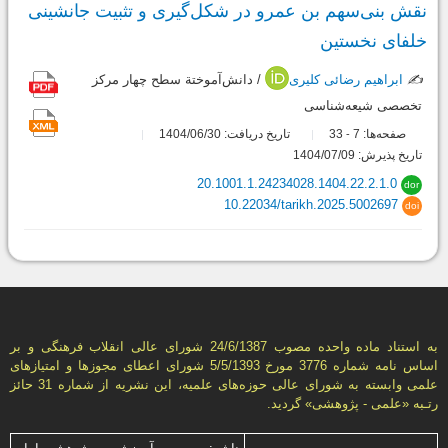
نقش‌ بنی‌سهم بن عمرو در شکل‌گیری و تثبیت جانشینی
خلفای نخستین
✍️
ابراهیم رضائی کلیری
/ دانش‌آموختة سطح چهار مرکز
تخصصی شیعه‌شناسی
صفحه‌ها:
7
33
تاریخ دریافت: 1404/06/30
-
تاریخ پذیرش: 1404/07/09
20.1001.1.24234028.1404.22.2.1.0
dor
10.22034/tarikh.2025.5002697
doi
به استناد ماده واحده مصوب 24/6/1387 شورای عالی انقلاب فرهنگی و بر
اساس نامه شماره 3776 مورخ 5/5/1393 شورای اعطای مجوزها و امتيازهای
علمی وابسته به شورای عالی حوزه‌های علميه، اين نشريه از شماره 31 حائز
رتـبه «علمی - پژوهشی» گرديد.