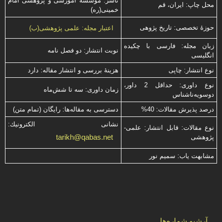
ناشر: موسسه آموزشی و پژوهشی امام
محل چاپ: ایران، قم
خمینی(ره)
حوزۀ تخصصی: تاریخ پژوهی
اعتبار مجله: علمی پژوهشی(ب)
زبان مجله: فارسی با چكیده
نوبت انتشار: دو فصل نامه
انگلیسی
نوع انتشار: چاپی
هزینۀ بررسی و انتشار مقاله: دارد
نوع داوری: حداقل 2 داور،
زمان داوری: سه تا شش‌ماه
دوسویه‌ناشناس
درصد پذیرش مقالات: 40%
دسترسی به مقاله‌ها: رایگان (تمام متن)
نشانی الكترونیك:
نوع مقالات: قابل انتشار: علمی-
tarikh@qabas.net
پژوهشی
مشابهت ياب: سميم نور
آرشیو شماره‌ها