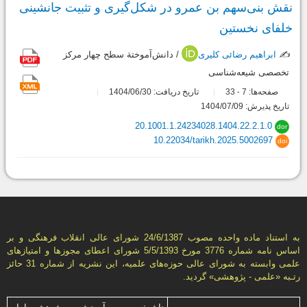
نقش‌ بنی‌سهم بن عمرو در شکل‌گیری و تثبیت جانشینی
خلفای نخستین
✍️
ابراهیم رضائی کلیری
/ دانش‌آموختة سطح چهار مرکز
تخصصی شیعه‌شناسی
صفحه‌ها:
7
33
تاریخ دریافت: 1404/06/30
-
تاریخ پذیرش: 1404/07/09
20.1001.1.24234028.1404.22.2.1.0
dor
10.22034/tarikh.2025.5002697
doi
به استناد ماده واحده مصوب 24/6/1387 شورای عالی انقلاب فرهنگی و بر
اساس نامه شماره 3776 مورخ 5/5/1393 شورای اعطای مجوزها و امتيازهای
علمی وابسته به شورای عالی حوزه‌های علميه، اين نشريه از شماره 31 حائز
رتـبه «علمی - پژوهشی» گرديد.