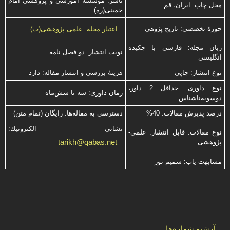
ناشر: موسسه آموزشی و پژوهشی امام
محل چاپ: ایران، قم
خمینی(ره)
حوزۀ تخصصی: تاریخ پژوهی
اعتبار مجله: علمی پژوهشی(ب)
زبان مجله: فارسی با چكیده
نوبت انتشار: دو فصل نامه
انگلیسی
نوع انتشار: چاپی
هزینۀ بررسی و انتشار مقاله: دارد
نوع داوری: حداقل 2 داور،
زمان داوری: سه تا شش‌ماه
دوسویه‌ناشناس
درصد پذیرش مقالات: 40%
دسترسی به مقاله‌ها: رایگان (تمام متن)
نشانی الكترونیك:
نوع مقالات: قابل انتشار: علمی-
tarikh@qabas.net
پژوهشی
مشابهت ياب: سميم نور
آرشیو شماره‌ها