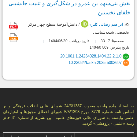
نقش‌ بنی‌سهم بن عمرو در شکل‌گیری و تثبیت جانشینی
خلفای نخستین
✍️
ابراهیم رضائی کلیری
/ دانش‌آموختة سطح چهار مرکز
تخصصی شیعه‌شناسی
صفحه‌ها:
7
33
تاریخ دریافت: 1404/06/30
-
تاریخ پذیرش: 1404/07/09
20.1001.1.24234028.1404.22.2.1.0
dor
10.22034/tarikh.2025.5002697
doi
به استناد ماده واحده مصوب 24/6/1387 شورای عالی انقلاب فرهنگی و بر
اساس نامه شماره 3776 مورخ 5/5/1393 شورای اعطای مجوزها و امتيازهای
علمی وابسته به شورای عالی حوزه‌های علميه، اين نشريه از شماره 31 حائز
رتـبه «علمی - پژوهشی» گرديد.