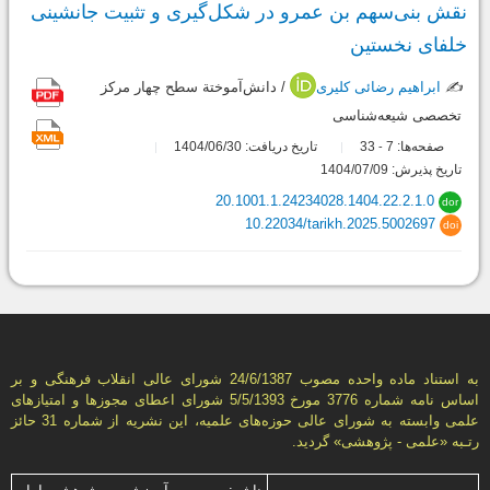
نقش‌ بنی‌سهم بن عمرو در شکل‌گیری و تثبیت جانشینی
خلفای نخستین
✍️
ابراهیم رضائی کلیری
/ دانش‌آموختة سطح چهار مرکز
تخصصی شیعه‌شناسی
صفحه‌ها:
7
33
تاریخ دریافت: 1404/06/30
-
تاریخ پذیرش: 1404/07/09
20.1001.1.24234028.1404.22.2.1.0
dor
10.22034/tarikh.2025.5002697
doi
به استناد ماده واحده مصوب 24/6/1387 شورای عالی انقلاب فرهنگی و بر
اساس نامه شماره 3776 مورخ 5/5/1393 شورای اعطای مجوزها و امتيازهای
علمی وابسته به شورای عالی حوزه‌های علميه، اين نشريه از شماره 31 حائز
رتـبه «علمی - پژوهشی» گرديد.