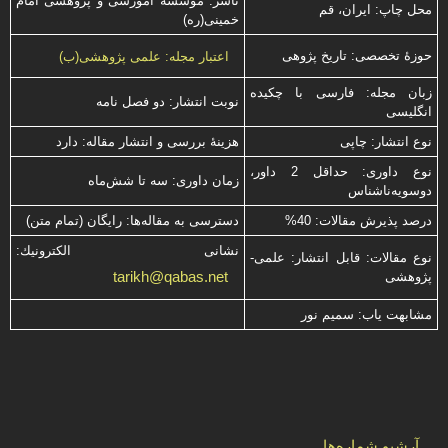
ناشر: موسسه آموزشی و پژوهشی امام
محل چاپ: ایران، قم
خمینی(ره)
حوزۀ تخصصی: تاریخ پژوهی
اعتبار مجله: علمی پژوهشی(ب)
زبان مجله: فارسی با چكیده
نوبت انتشار: دو فصل نامه
انگلیسی
نوع انتشار: چاپی
هزینۀ بررسی و انتشار مقاله: دارد
نوع داوری: حداقل 2 داور،
زمان داوری: سه تا شش‌ماه
دوسویه‌ناشناس
درصد پذیرش مقالات: 40%
دسترسی به مقاله‌ها: رایگان (تمام متن)
نشانی الكترونیك:
نوع مقالات: قابل انتشار: علمی-
tarikh@qabas.net
پژوهشی
مشابهت ياب: سميم نور
آرشیو شماره‌ها