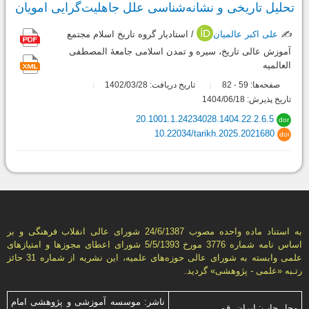
تحلیل تاریخی و نشانه‌شناسی علل جاهلیت‌گرایی امویان
✍️
علی اکبر عالمیان
/ استادیار گروه تاریخ اسلام مجتمع
آموزش عالی تاریخ، سیره و تمدن اسلامی جامعۀ المصطفی
العالمیه
صفحه‌ها:
59
82
تاریخ دریافت: 1402/03/28
-
تاریخ پذیرش: 1404/06/18
20.1001.1.24234028.1404.22.2.6.5
dor
10.22034/tarikh.2025.2021680
doi
به استناد ماده واحده مصوب 24/6/1387 شورای عالی انقلاب فرهنگی و بر
اساس نامه شماره 3776 مورخ 5/5/1393 شورای اعطای مجوزها و امتيازهای
علمی وابسته به شورای عالی حوزه‌های علميه، اين نشريه از شماره 31 حائز
رتـبه «علمی - پژوهشی» گرديد.
ناشر: موسسه آموزشی و پژوهشی امام
محل چاپ: ایران، قم