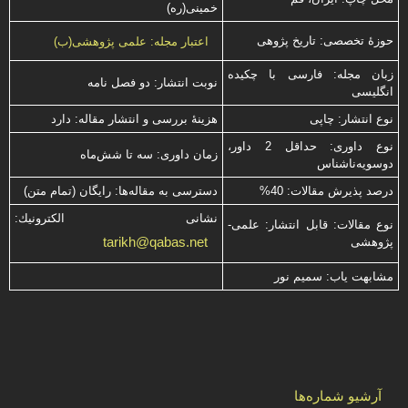
خمینی(ره)
حوزۀ تخصصی: تاریخ پژوهی
اعتبار مجله: علمی پژوهشی(ب)
زبان مجله: فارسی با چكیده
نوبت انتشار: دو فصل نامه
انگلیسی
نوع انتشار: چاپی
هزینۀ بررسی و انتشار مقاله: دارد
نوع داوری: حداقل 2 داور،
زمان داوری: سه تا شش‌ماه
دوسویه‌ناشناس
درصد پذیرش مقالات: 40%
دسترسی به مقاله‌ها: رایگان (تمام متن)
نشانی الكترونیك:
نوع مقالات: قابل انتشار: علمی-
tarikh@qabas.net
پژوهشی
مشابهت ياب: سميم نور
آرشیو شماره‌ها