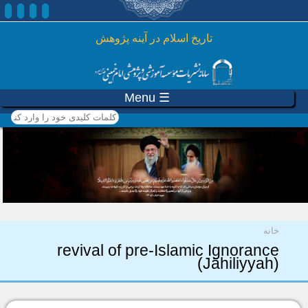
رفتن به محتوای اصلی
تاريخ اسلام در آينه پژوهش
☰ Menu
کلمات کلیدی خود را وارد
کنید
شما اینجا هستید
خانه
revival of pre-Islamic Ignorance
(Jāhiliyyah)