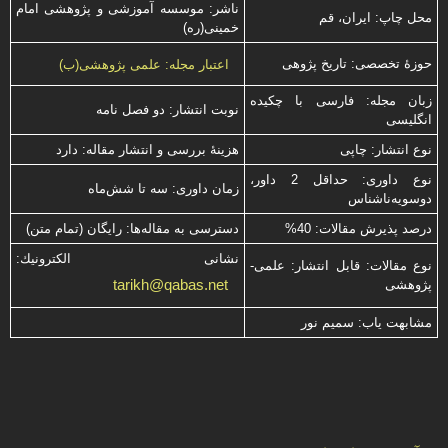
ناشر: موسسه آموزشی و پژوهشی امام
محل چاپ: ایران، قم
خمینی(ره)
حوزۀ تخصصی: تاریخ پژوهی
اعتبار مجله: علمی پژوهشی(ب)
زبان مجله: فارسی با چكیده
نوبت انتشار: دو فصل نامه
انگلیسی
نوع انتشار: چاپی
هزینۀ بررسی و انتشار مقاله: دارد
نوع داوری: حداقل 2 داور،
زمان داوری: سه تا شش‌ماه
دوسویه‌ناشناس
درصد پذیرش مقالات: 40%
دسترسی به مقاله‌ها: رایگان (تمام متن)
نشانی الكترونیك:
نوع مقالات: قابل انتشار: علمی-
tarikh@qabas.net
پژوهشی
مشابهت ياب: سميم نور