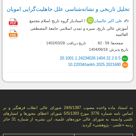
تحلیل تاریخی و نشانه‌شناسی علل جاهلیت‌گرایی امویان
✍️
علی اکبر عالمیان
/ استادیار گروه تاریخ اسلام مجتمع
آموزش عالی تاریخ، سیره و تمدن اسلامی جامعۀ المصطفی
العالمیه
صفحه‌ها:
59
82
تاریخ دریافت: 1402/03/28
-
تاریخ پذیرش: 1404/06/18
20.1001.1.24234028.1404.22.2.6.5
dor
10.22034/tarikh.2025.2021680
doi
به استناد ماده واحده مصوب 24/6/1387 شورای عالی انقلاب فرهنگی و بر
اساس نامه شماره 3776 مورخ 5/5/1393 شورای اعطای مجوزها و امتيازهای
علمی وابسته به شورای عالی حوزه‌های علميه، اين نشريه از شماره 31 حائز
رتـبه «علمی - پژوهشی» گرديد.