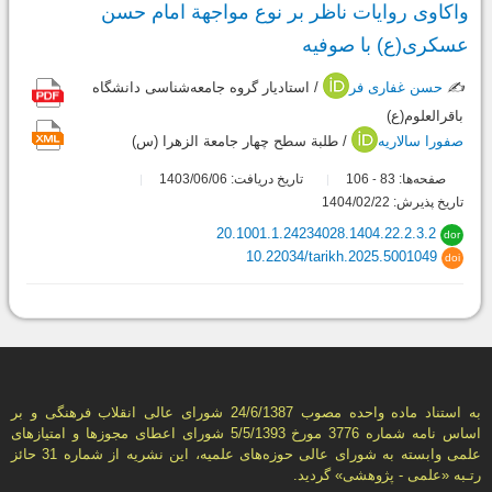
واکاوی روایات ناظر بر نوع مواجهة امام حسن
عسکری(ع) با صوفیه
✍️
حسن غفاری فر
/ استادیار گروه جامعه‌شناسی دانشگاه
باقرالعلوم(ع)
صفورا سالاریه
/ طلبة سطح چهار جامعة الزهرا (س)
صفحه‌ها:
83
106
تاریخ دریافت: 1403/06/06
-
تاریخ پذیرش: 1404/02/22
20.1001.1.24234028.1404.22.2.3.2
dor
10.22034/tarikh.2025.5001049
doi
به استناد ماده واحده مصوب 24/6/1387 شورای عالی انقلاب فرهنگی و بر
اساس نامه شماره 3776 مورخ 5/5/1393 شورای اعطای مجوزها و امتيازهای
علمی وابسته به شورای عالی حوزه‌های علميه، اين نشريه از شماره 31 حائز
رتـبه «علمی - پژوهشی» گرديد.