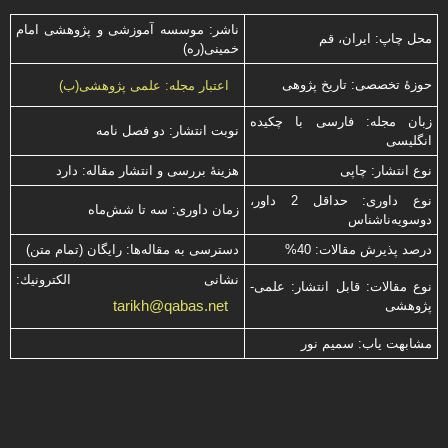
ناشر: موسسه آموزشی و پژوهشی امام
محل چاپ: ایران، قم
خمینی(ره)
حوزۀ تخصصی: تاریخ پژوهی
اعتبار مجله: علمی پژوهشی(ب)
زبان مجله: فارسی با چكیده
نوبت انتشار: دو فصل نامه
انگلیسی
نوع انتشار: چاپی
هزینۀ بررسی و انتشار مقاله: دارد
نوع داوری: حداقل 2 داور،
زمان داوری: سه تا شش‌ماه
دوسویه‌ناشناس
درصد پذیرش مقالات: 40%
دسترسی به مقاله‌ها: رایگان (تمام متن)
نشانی الكترونیك:
نوع مقالات: قابل انتشار: علمی-
tarikh@qabas.net
پژوهشی
مشابهت ياب: سميم نور