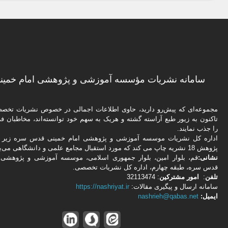
سامانه نشریات مؤسسه آموزشی و پژوهشی امام خمینی
مجموعه‌ای که پیش‌رو دارید،‌ حاوی اطلاعات اجمالی در خصوص نشریات تخ
تاکنون به زیور طبع آراسته گشته و هریک به سهم خود توانسته‌اند، مخاطبان فره
را جذب نمایند.
اداره كل نشریات موسسه آموزشی و پژوهشی امام خمینی قدس سره زیر ن
پژوهش 18 نشریه چاپ می کند که مورد استقبال مجامع علمی و دانشگاهی می‌باشد.
نشانی:
قم، بلوار امین، بلوار جمهوری اسلامی، موسسه آموزشی و پژوهشی 
قدس سره، طبقه چهارم، اداره كل نشریات تخصصی.
تلفن
:
امور مشتركین
: 32113474
سامانه ارسال و پیگیری مقالات:
https://nashriyat.ir
ایمیل:
nashrieh@qabas.net