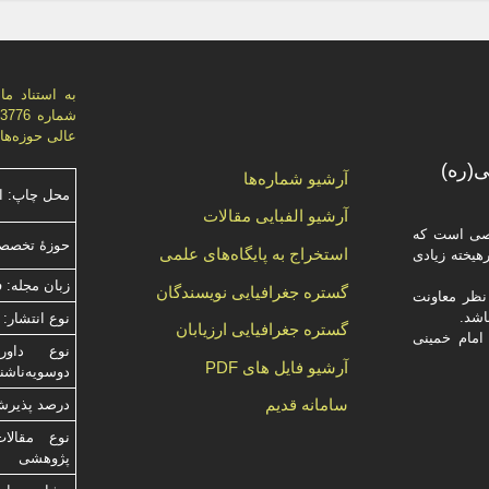
عالی حوزه‌های علميه، اي
(ره)
آرشیو شماره‌ها
محل چاپ: ا
آرشیو الفبایی مقالات
صصی است که
حوزۀ تخصصی
استخراج به پایگاه‌های علمی
یخته‌ زیادی
زبان مجله: 
گستره جغرافیایی نویسندگان
ظر معاونت
نوع انتشار: 
گستره جغرافیایی ارزیابان
امام خمینی
آرشیو فایل های PDF
دوسویه‌ناش
سامانه قدیم
درصد پذیرش م
نوع مقالا
پژوهشی