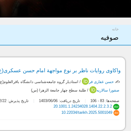
شما اینجا هستید
خانه
صوفيه
واکاوی روایات ناظر بر نوع مواجهة امام حسن عسکری(ع)
✍️
حسن غفاری فر
/ استادیار گروه جامعه‌شناسی دانشگاه باقرالعلوم(ع)
صفورا سالاریه
/ طلبة سطح چهار جامعة الزهرا (س)
صفحه‌ها:
83
-
106
تاریخ دریافت: 1403/06/06
تاریخ پذیرش: 1404/02/22
20.1001.1.24234028.1404.22.2.3.2
dor
10.22034/tarikh.2025.5001049
doi