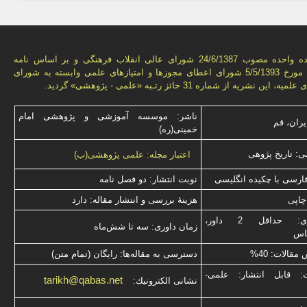
به استناد ماده واحده مصوب 24/6/1387 شورای عالی انقلاب فرهنگی و بر اساس نامه
شماره 3776 مورخ 5/5/1393 شورای اعطای مجوزها و امتيازهای علمی وابسته به شورای
ن نشريه از شماره 31 حائز رتـبه «علمی - پژوهشی» گرديد.
ناشر: موسسه آموزشی و پژوهشی امام
یران، قم
خمینی(ره)
: تاریخ پژوهی
اعتبار مجله: علمی پژوهشی(ب)
فارسی با چكیده انگلیسی
نوبت انتشار: دو فصل نامه
چاپی
هزینۀ بررسی و انتشار مقاله: دارد
نوع داوری: حداقل 2 داور،
زمان داوری: سه تا شش‌ماه
ناس
قالات: 40%
دسترسی به مقاله‌ها: رایگان (تمام متن)
ت: قابل انتشار: علمی-
tarikh@qabas.net
نشانی الكترونیك: