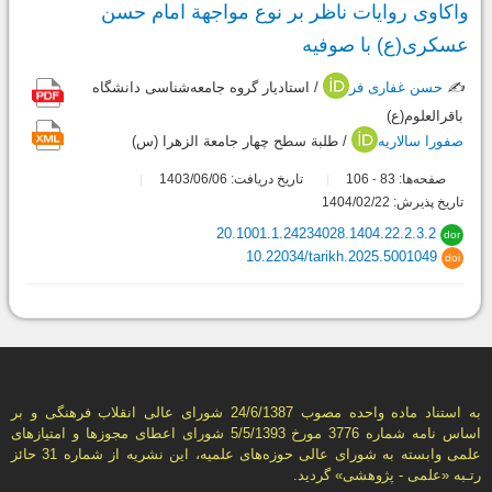
واکاوی روایات ناظر بر نوع مواجهة امام حسن
عسکری(ع) با صوفیه
✍️
حسن غفاری فر
/ استادیار گروه جامعه‌شناسی دانشگاه
باقرالعلوم(ع)
صفورا سالاریه
/ طلبة سطح چهار جامعة الزهرا (س)
صفحه‌ها:
83
106
تاریخ دریافت: 1403/06/06
-
تاریخ پذیرش: 1404/02/22
20.1001.1.24234028.1404.22.2.3.2
dor
10.22034/tarikh.2025.5001049
doi
به استناد ماده واحده مصوب 24/6/1387 شورای عالی انقلاب فرهنگی و بر
اساس نامه شماره 3776 مورخ 5/5/1393 شورای اعطای مجوزها و امتيازهای
علمی وابسته به شورای عالی حوزه‌های علميه، اين نشريه از شماره 31 حائز
رتـبه «علمی - پژوهشی» گرديد.