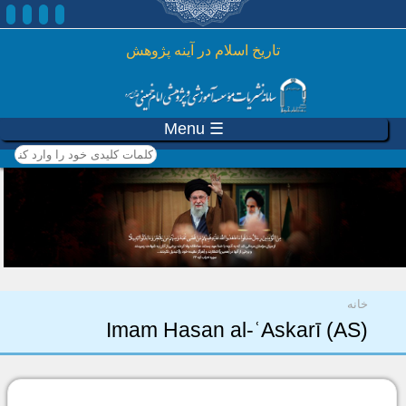
رفتن به محتوای اصلی
تاريخ اسلام در آينه پژوهش
☰ Menu
کلمات کلیدی خود را وارد
کنید
شما اینجا هستید
خانه
Imam Hasan al-ʿAskarī (AS)