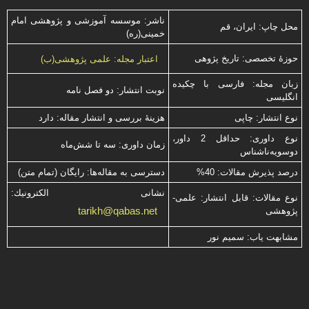
ناشر: موسسه آموزشی و پژوهشی امام
محل چاپ: ایران، قم
خمینی(ره)
حوزۀ تخصصی: تاریخ پژوهی
اعتبار مجله: علمی پژوهشی(ب)
زبان مجله: فارسی با چكیده
نوبت انتشار: دو فصل نامه
انگلیسی
نوع انتشار: چاپی
هزینۀ بررسی و انتشار مقاله: دارد
نوع داوری: حداقل 2 داور،
زمان داوری: سه تا شش‌ماه
دوسویه‌ناشناس
درصد پذیرش مقالات: 40%
دسترسی به مقاله‌ها: رایگان (تمام متن)
نشانی الكترونیك:
نوع مقالات: قابل انتشار: علمی-
tarikh@qabas.net
پژوهشی
مشابهت ياب: سميم نور