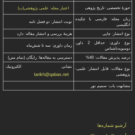
حوزۀ تخصصی: تاریخ پژوهی
اعتبار مجله: علمی پژوهشی(ب)
زبان مجله: فارسی با چكیده
نوبت انتشار: دو فصل نامه
انگلیسی
نوع انتشار: چاپی
هزینۀ بررسی و انتشار مقاله: دارد
نوع داوری: حداقل 2 داور،
زمان داوری: سه تا شش‌ماه
دوسویه‌ناشناس
درصد پذیرش مقالات: 40%
دسترسی به مقاله‌ها: رایگان (تمام متن)
نشانی الكترونیك:
نوع مقالات: قابل انتشار: علمی-
tarikh@qabas.net
پژوهشی
مشابهت ياب: سميم نور
آرشیو شماره‌ها