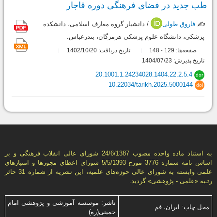
طب جدید در فضای فرهنگی دوره قاجار
✍️
فاروق طولی
/ دانشیار گروه معارف اسلامی، دانشکده
پزشکی، دانشگاه علوم پزشکی هرمزگان، بندرعباس.
صفحه‌ها:
129
148
تاریخ دریافت: 1402/10/20
-
تاریخ پذیرش: 1404/07/23
20.1001.1.24234028.1404.22.2.5.4
dor
10.22034/tarikh.2025.5000144
doi
به استناد ماده واحده مصوب 24/6/1387 شورای عالی انقلاب فرهنگی و بر
اساس نامه شماره 3776 مورخ 5/5/1393 شورای اعطای مجوزها و امتيازهای
علمی وابسته به شورای عالی حوزه‌های علميه، اين نشريه از شماره 31 حائز
رتـبه «علمی - پژوهشی» گرديد.
ناشر: موسسه آموزشی و پژوهشی امام
محل چاپ: ایران، قم
خمینی(ره)