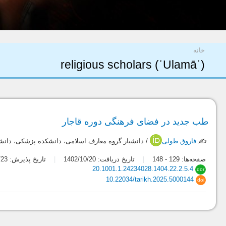
شما اینجا هستید
خانه
religious scholars (ʿUlamāʾ)
طب جدید در فضای فرهنگی دوره قاجار
✍️
فاروق طولی
/ دانشیار گروه معارف اسلامی، دانشکده پزشکی، دانش
صفحه‌ها:
129
-
148
تاریخ دریافت: 1402/10/20
تاریخ پذیرش: 1404/07/23
20.1001.1.24234028.1404.22.2.5.4
dor
10.22034/tarikh.2025.5000144
doi