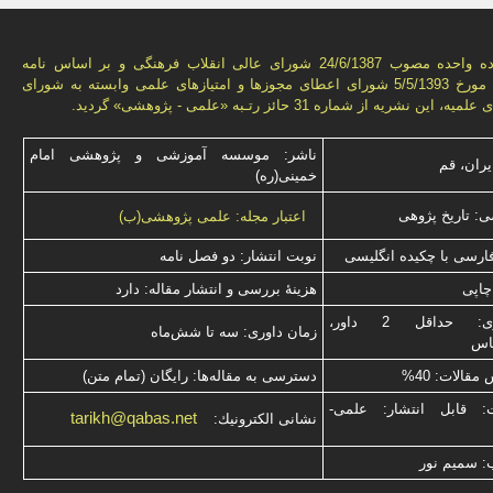
به استناد ماده واحده مصوب 24/6/1387 شورای عالی انقلاب فرهنگی و بر اساس نامه
شماره 3776 مورخ 5/5/1393 شورای اعطای مجوزها و امتيازهای علمی وابسته به شورای
ن نشريه از شماره 31 حائز رتـبه «علمی - پژوهشی» گرديد.
ناشر: موسسه آموزشی و پژوهشی امام
یران، قم
خمینی(ره)
: تاریخ پژوهی
اعتبار مجله: علمی پژوهشی(ب)
فارسی با چكیده انگلیسی
نوبت انتشار: دو فصل نامه
چاپی
هزینۀ بررسی و انتشار مقاله: دارد
نوع داوری: حداقل 2 داور،
زمان داوری: سه تا شش‌ماه
ناس
قالات: 40%
دسترسی به مقاله‌ها: رایگان (تمام متن)
ت: قابل انتشار: علمی-
tarikh@qabas.net
نشانی الكترونیك:
: سميم نور