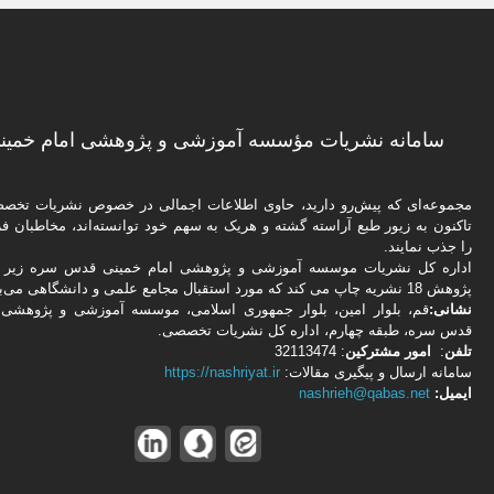
سامانه نشریات مؤسسه آموزشی و پژوهشی امام خمینی
مجموعه‌ای که پیش‌رو دارید،‌ حاوی اطلاعات اجمالی در خصوص نشریات تخ
تاکنون به زیور طبع آراسته گشته و هریک به سهم خود توانسته‌اند، مخاطبان فره
را جذب نمایند.
اداره كل نشریات موسسه آموزشی و پژوهشی امام خمینی قدس سره زیر ن
پژوهش 18 نشریه چاپ می کند که مورد استقبال مجامع علمی و دانشگاهی می‌باشد.
نشانی:
قم، بلوار امین، بلوار جمهوری اسلامی، موسسه آموزشی و پژوهشی 
قدس سره، طبقه چهارم، اداره كل نشریات تخصصی.
تلفن
:
امور مشتركین
: 32113474
سامانه ارسال و پیگیری مقالات:
https://nashriyat.ir
ایمیل:
nashrieh@qabas.net