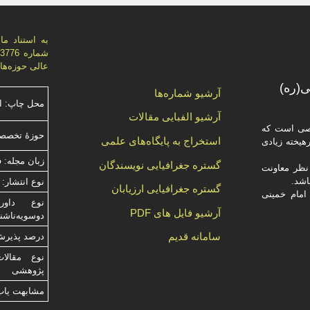
عالی حوزه‌های علميه، اي
(ره)
آرشیو شماره‌ها
محل چاپ: ا
آرشیو الفبایی مقالات
صصی است که
حوزۀ تخصصی
استخراج به پایگاه‌های علمی
یخته‌ زیادی
زبان مجله: 
گستره جغرافیایی نویسندگان
ظر معاونت
نوع انتشار: 
گستره جغرافیایی ارزیابان
امام خمینی
آرشیو فایل های PDF
دوسویه‌ناش
سامانه قدیم
درصد پذیرش م
نوع مقالا
پژوهشی
مشابهت ياب