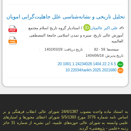
تحلیل تاریخی و نشانه‌شناسی علل جاهلیت‌گرایی امویان
✍️
علی اکبر عالمیان
/ استادیار گروه تاریخ اسلام مجتمع
آموزش عالی تاریخ، سیره و تمدن اسلامی جامعۀ المصطفی
العالمیه
صفحه‌ها:
59
82
تاریخ دریافت: 1402/03/28
-
تاریخ پذیرش: 1404/06/18
20.1001.1.24234028.1404.22.2.6.5
dor
10.22034/tarikh.2025.2021680
doi
به استناد ماده واحده مصوب 24/6/1387 شورای عالی انقلاب فرهنگی و بر
اساس نامه شماره 3776 مورخ 5/5/1393 شورای اعطای مجوزها و امتيازهای
علمی وابسته به شورای عالی حوزه‌های علميه، اين نشريه از شماره 31 حائز
رتـبه «علمی - پژوهشی» گرديد.