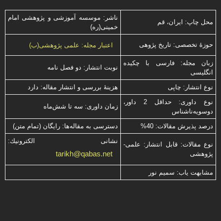
ناشر: موسسه آموزشی و پژوهشی امام
محل چاپ: ایران، قم
خمینی(ره)
حوزۀ تخصصی: تاریخ پژوهی
اعتبار مجله: علمی پژوهشی(ب)
زبان مجله: فارسی با چكیده
نوبت انتشار: دو فصل نامه
انگلیسی
نوع انتشار: چاپی
هزینۀ بررسی و انتشار مقاله: دارد
نوع داوری: حداقل 2 داور،
زمان داوری: سه تا شش‌ماه
دوسویه‌ناشناس
درصد پذیرش مقالات: 40%
دسترسی به مقاله‌ها: رایگان (تمام متن)
نشانی الكترونیك:
نوع مقالات: قابل انتشار: علمی-
tarikh@qabas.net
پژوهشی
مشابهت ياب: سميم نور