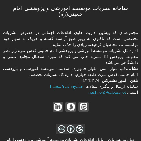
سامانه نشریات مؤسسه آموزشی و پژوهشی امام
خمینی(ره)
مجموعه‌ای که پیش‌رو دارید،‌ حاوی اطلاعات اجمالی در خصوص نشریات
تخصصی است که تاکنون به زیور طبع آراسته گشته و هریک به سهم خود
توانسته‌اند، مخاطبان فرهیخته‌ زیادی را جذب نمایند.
اداره كل نشریات موسسه آموزشی و پژوهشی امام خمینی قدس سره زیر نظر
معاونت پژوهش 18 نشریه چاپ می کند که مورد استقبال مجامع علمی و
دانشگاهی می‌باشد.
نشانی:
قم، بلوار امین، بلوار جمهوری اسلامی، موسسه آموزشی و پژوهشی
امام خمینی قدس سره، طبقه چهارم، اداره كل نشریات تخصصی.
تلفن
:
امور مشتركین
: 32113474
سامانه ارسال و پیگیری مقالات:
https://nashriyat.ir
ایمیل:
nashrieh@qabas.net
سامانه نشریات _ بانک اطلاعات نشریات موسسه آموزشی و پژوهشی امام