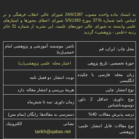
به استناد ماده واحده مصوب 24/6/1387 شورای عالی انقلاب فرهنگی و بر
اساس نامه شماره 3776 مورخ 5/5/1393 شورای اعطای مجوزها و امتيازهای
علمی وابسته به شورای عالی حوزه‌های علميه، اين نشريه از شماره 31 حائز
رتـبه «علمی - پژوهشی» گرديد.
ناشر: موسسه آموزشی و پژوهشی امام
محل چاپ: ایران، قم
خمینی(ره)
حوزۀ تخصصی: تاریخ پژوهی
اعتبار مجله: علمی پژوهشی(ب)
زبان مجله: فارسی با چكیده
نوبت انتشار: دو فصل نامه
انگلیسی
نوع انتشار: چاپی
هزینۀ بررسی و انتشار مقاله: دارد
نوع داوری: حداقل 2 داور،
زمان داوری: سه تا شش‌ماه
دوسویه‌ناشناس
درصد پذیرش مقالات: 40%
دسترسی به مقاله‌ها: رایگان (تمام متن)
نشانی الكترونیك:
نوع مقالات: قابل انتشار: علمی-
tarikh@qabas.net
پژوهشی