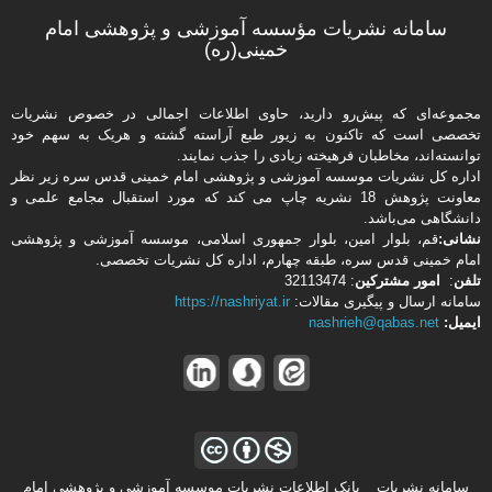
سامانه نشریات مؤسسه آموزشی و پژوهشی امام
خمینی(ره)
مجموعه‌ای که پیش‌رو دارید،‌ حاوی اطلاعات اجمالی در خصوص نشریات
تخصصی است که تاکنون به زیور طبع آراسته گشته و هریک به سهم خود
توانسته‌اند، مخاطبان فرهیخته‌ زیادی را جذب نمایند.
اداره كل نشریات موسسه آموزشی و پژوهشی امام خمینی قدس سره زیر نظر
معاونت پژوهش 18 نشریه چاپ می کند که مورد استقبال مجامع علمی و
دانشگاهی می‌باشد.
نشانی:
قم، بلوار امین، بلوار جمهوری اسلامی، موسسه آموزشی و پژوهشی
امام خمینی قدس سره، طبقه چهارم، اداره كل نشریات تخصصی.
تلفن
:
امور مشتركین
: 32113474
سامانه ارسال و پیگیری مقالات:
https://nashriyat.ir
ایمیل:
nashrieh@qabas.net
سامانه نشریات _ بانک اطلاعات نشریات موسسه آموزشی و پژوهشی امام