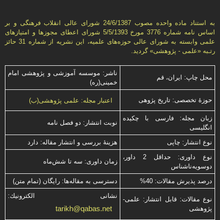
به استناد ماده واحده مصوب 24/6/1387 شورای عالی انقلاب فرهنگی و بر
اساس نامه شماره 3776 مورخ 5/5/1393 شورای اعطای مجوزها و امتيازهای
علمی وابسته به شورای عالی حوزه‌های علميه، اين نشريه از شماره 31 حائز
رتـبه «علمی - پژوهشی» گرديد.
ناشر: موسسه آموزشی و پژوهشی امام
محل چاپ: ایران، قم
خمینی(ره)
حوزۀ تخصصی: تاریخ پژوهی
اعتبار مجله: علمی پژوهشی(ب)
زبان مجله: فارسی با چكیده
نوبت انتشار: دو فصل نامه
انگلیسی
نوع انتشار: چاپی
هزینۀ بررسی و انتشار مقاله: دارد
نوع داوری: حداقل 2 داور،
زمان داوری: سه تا شش‌ماه
دوسویه‌ناشناس
درصد پذیرش مقالات: 40%
دسترسی به مقاله‌ها: رایگان (تمام متن)
نشانی الكترونیك:
نوع مقالات: قابل انتشار: علمی-
tarikh@qabas.net
پژوهشی