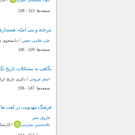
صفحه‌ها:
113
-
128
مرجئه و بنى امیّه، همسازى ی
علی غلامی دهقی
/ دانشجوى دو
صفحه‌ها:
129
-
146
نگاهى به‌ مشکلات تاریخ نگار
اصغر فروغی
/ دکترى تاریخ ایرا
صفحه‌ها:
147
-
156
‌فرهنگ مهدویت در لقب ها
فاروق عمر
غلامحسن محرمی
/ کارشنا