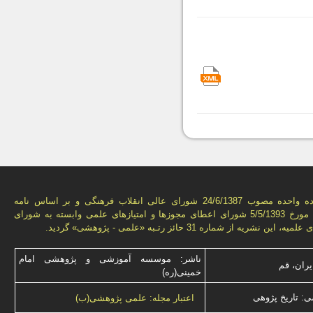
به استناد ماده واحده مصوب 24/6/1387 شورای عالی انقلاب فرهنگی و بر اساس نامه
شماره 3776 مورخ 5/5/1393 شورای اعطای مجوزها و امتيازهای علمی وابسته به شورای
ن نشريه از شماره 31 حائز رتـبه «علمی - پژوهشی» گرديد.
ناشر: موسسه آموزشی و پژوهشی امام
یران، قم
خمینی(ره)
: تاریخ پژوهی
اعتبار مجله: علمی پژوهشی(ب)