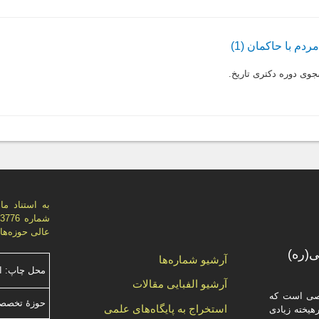
م با حاکمان (1)
وى دوره دکترى تاریخ.
عالی حوزه‌های علميه، اي
(ره)
آرشیو شماره‌ها
محل چاپ: ا
آرشیو الفبایی مقالات
صصی است که
حوزۀ تخصصی
استخراج به پایگاه‌های علمی
یخته‌ زیادی