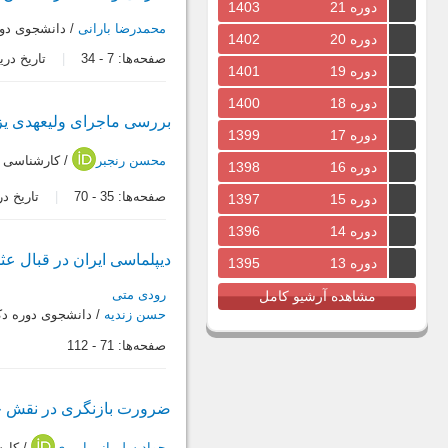
دوره 21
1403
محمدرضا بارانی
/ دانشجوى دور
دوره 20
1402
صفحه‌ها:
7
-
34
تاریخ دریافت: 1
دوره 19
1401
دوره 18
1400
بررسى ماجراى ولیعهدى یز
دوره 17
1399
محسن رنجبر
/ کارشناسى ا
دوره 16
1398
صفحه‌ها:
35
-
70
تاریخ دریافت:
دوره 15
1397
دوره 14
1396
دیپلماسى ایران در قبال عثمانى طى دو
دوره 13
1395
رودی متى
مشاهده آرشیو کامل
حسن زندیه
/ دانشجوى دوره دکت
صفحه‌ها:
71
-
112
ضرورت بازنگرى در نقش جر
جواد سلیمانی امیری
/ کارش