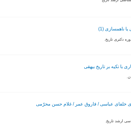
ا ناهمسازى (1)
ره دکترى تاریخ.
ى با تکیه بر تاریخ بیهقى
ن.
ى خلفاى عباسى / فاروق عمر / غلام حسن محرّمى
سى ارشد تاریخ.