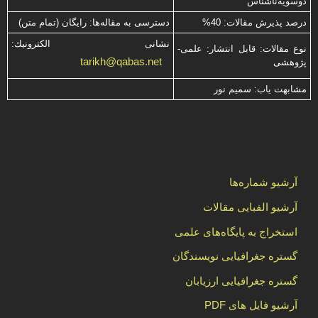
دوسویه‌ناشناس
درصد پذیرش مقالات: 40%
دسترسی به مقاله‌ها: رایگان (تمام متن)
نشانی الكترونیك:
نوع مقالات: قابل انتشار: علمی-
tarikh@qabas.net
پژوهشی
مشابهت ياب: سميم نور
آرشیو شماره‌ها
آرشیو الفبایی مقالات
استخراج به پایگاه‌های علمی
گستره جغرافیایی نویسندگان
گستره جغرافیایی ارزیابان
آرشیو فایل های PDF