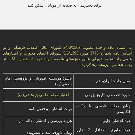
برای دسترسی به صفحه از موبایل اسکن کنید
به استناد ماده واحده مصوب 24/6/1387 شورای عالی انقلاب فرهنگی و بر
اساس نامه شماره 3776 مورخ 5/5/1393 شورای اعطای مجوزها و امتيازهای
علمی وابسته به شورای عالی حوزه‌های علميه، اين نشريه از شماره 31 حائز
رتـبه «علمی - پژوهشی» گرديد.
ناشر: موسسه آموزشی و پژوهشی امام
محل چاپ: ایران، قم
خمینی(ره)
حوزۀ تخصصی: تاریخ پژوهی
اعتبار مجله: علمی پژوهشی(ب)
زبان مجله: فارسی با چكیده
نوبت انتشار: دو فصل نامه
انگلیسی
نوع انتشار: چاپی
هزینۀ بررسی و انتشار مقاله: دارد
نوع داوری: حداقل 2 داور،
زمان داوری: سه تا شش‌ماه