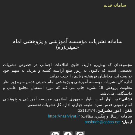
سامانه قدیم
سامانه نشریات مؤسسه آموزشی و پژوهشی امام
خمینی(ره)
مجموعه‌ای که پیش‌رو دارید،‌ حاوی اطلاعات اجمالی در خصوص نشریات
تخصصی است که تاکنون به زیور طبع آراسته گشته و هریک به سهم خود
توانسته‌اند، مخاطبان فرهیخته‌ زیادی را جذب نمایند.
اداره كل نشریات موسسه آموزشی و پژوهشی امام خمینی قدس سره زیر نظر
معاونت پژوهش 18 نشریه چاپ می کند که مورد استقبال مجامع علمی و
دانشگاهی می‌باشد.
نشانی:
قم، بلوار امین، بلوار جمهوری اسلامی، موسسه آموزشی و پژوهشی
امام خمینی قدس سره، طبقه چهارم، اداره كل نشریات تخصصی.
تلفن
:
امور مشتركین
: 32113474
سامانه ارسال و پیگیری مقالات:
https://nashriyat.ir
ایمیل:
nashrieh@qabas.net