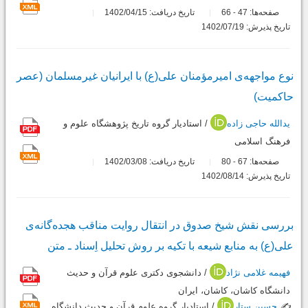
صفحه‌ها:
47
66
تاریخ دریافت: 1402/04/15
-
تاریخ پذیرش: 1402/07/19
نوع مواجهه‌ی امیرمؤمنان علی(ع) با ایرانیان غیرمسلمان (عصر
حاکمیت)
یدالله حاجی زاده
/ استادیار گروه تاریخ پژوهشگاه علوم و
فرهنگ اسلامی
صفحه‌ها:
67
80
تاریخ دریافت: 1402/03/08
-
تاریخ پذیرش: 1402/08/14
بررسی نقش شیخ صدوق در انتقال روایت مناقب هجده‌گانه‌ی
علی(ع) به منابع شیعه با تکیه بر روش تحلیل اِسناد ـ متن
فهیمه غلامی نژاد
/ دانشجوی دکتری علوم قرآن و حدیث
دانشگاه کاشان، کاشان، ایران
✍️
حسین ستار
/ استادیار گروه علوم قرآن و حدیث دانشگاه