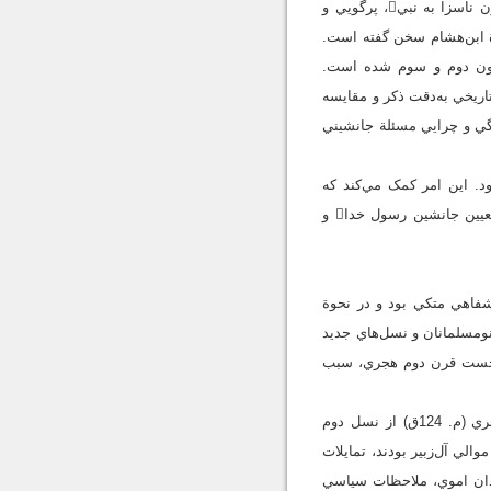
به روش و موارد تهذيب ابن‌هشام اختصاص داده است. وي تجديدنظرهاي ابن‌هشام را در پيراستن مواردي چون ناسزا به نبي، پرگويي و
ة ابن‌هشام سخن گفته است.
قرون دوم و سوم شده است.
ريخي به‌دقت ذکر و مقايسه
نگي و چرايي مسئلة جانشيني
د. اين امر کمک مي‌کند که
جريان‌شناسي حاکم بر سيرة وي بهتر شناخته شود. در قسمت دوم مقاله، نحوة مواجهة ابن‌هشام با روايات تعيين جانشين رسول خدا و
شفاهي متکي بود و در نحوة
 نومسلمانان و نسل‌هاي جديد
ر نيمة نخست قرن دوم هجري، سبب
در دورة گذار از سنت شفاهي به مکتوب، محدثان و روايان مدني نقش اساسي داشتند. ظاهراً ابن‌شهاب زهري (م. 124ق) از نسل دوم
لي آل‌زبير بودند، تمايلات
ندان اموي، ملاحظات سياسي