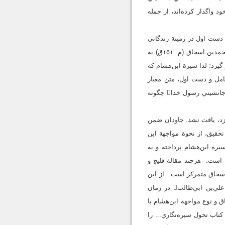
ه را به امت خود واگذار کرده‌اند، از جمله
دست اول در زمينة زندگاني
رسول خدا محسوب مي‌شوند. سيرة ابن‌اسحاق اولين متن‌ کامل در زمينة زندگاني رسول خداست که به‌قلم محمدبن ‌اسحاق (م. ۱۵۱ق) به
گيرد؛ لذا سيرة ابن‌هشام که
) تأليف شده، به‌عنوان يک متن کامل و دست اول، متن معيار
قرار مي‌گيرد. پرسش اين پژوهش که به‌روش توصيفي ـ تحليلي است، اين است که در سيرة ابن‌هشام مسئلة جانشيني رسول خدا چگونه
ازد، يافت نشد. جاودان ضمن
حقيق، از نحوة مواجهة اين
ة جانشيني ذکري به‌میان نیامده است. رياحي در کتابش تنها به ذکر فضایل امام علي در سيرة ابن‌هشام پرداخته و به
است. هرچند مقالة قليچ و
‌اسحاق متمرکز است. از اين
حيث، دو مقالة یادشده با مسئلة پژوهش حاضر تفاوت دارند. رسول جعفريان در مقالة «نقش تاريخي امام علي‌بن ‌ابي‌طالب در زمان
اق و نوع مواجهة ابن‌هشام با
اب تحول سيره‌نگاري... را