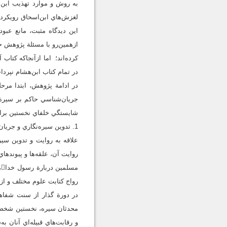
لغزش‌هاي ابن‌اسحاق رويکرد
اين ديدگاه مثبت، مانع عبو
ازهمين‌رو با مسئلة پژوهش ح
کرده‌اند؛ اما ازآنجاکه کتا
در تمام کتاب ابن‌هشام نپردا
در ادامة پژوهش، ابتدا مرح
شايستگي خلفاي نخستين براي جانشيني نبي 
1. تدوين سيره‌نگاري و جريان‌شناسي حاکم بر آن
علاقه به روايت و تدوين سير
روايت آن، علقه‌ها و پيوندها
م
رواج کتابت علوم مختلف و ازجمل
محدثان سيره، نخستين شخصي ب
و رقابت‌هاي قبيله‌اي آنان