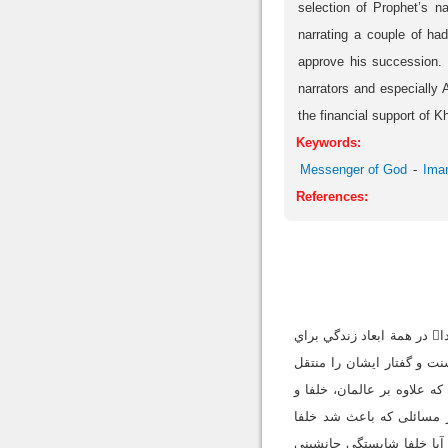
selection of Prophet’s n
narrating a couple of h
approve his succession. 
narrators and especially 
the financial support of Kh
Keywords:
Messenger of God
Ima
References:
تاريخ و سيرة رسول خدا همواره از جنبه‌هاي مختلف مورد توجه عالمان اسلامي بوده است. الگو بودن رسول خدا در همة ابعاد زندگي براي
ت و گفتار ايشان را منتقل
ضوع مي‌توان گفت که اهداف مذهبي يکي از دلايل مهم اهتمام به سيرة رسول خدا بوده که علاوه بر عالمان، خلفا و
ه‌اند. یکی از مسائلی که باعث شد خلفا
قبيل اينکه آيا خلفا شايستگي جانشيني