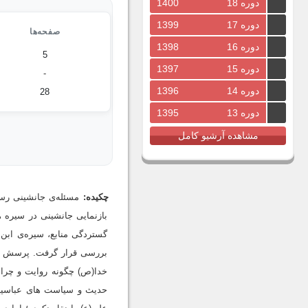
دوره 18
1400
دوره 17
1399
صفحه‌ها
دوره 16
1398
5
دوره 15
1397
-
دوره 14
1396
28
دوره 13
1395
مشاهده آرشیو کامل
چکیده:
مسئله‌ی جانشینی رس
بازنمایی جانشینی در سیره 
گستردگی منابع، سیره‌ی ابن 
بررسی قرار گرفت. پرسش ای
خدا(ص) چگونه روایت و چرا 
حدیث و سیاست های عباسیان 