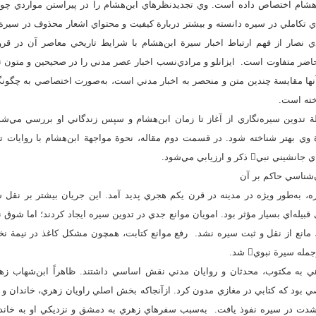
ي تکاملي در سيره دانسته و بيشتر دربارة‌ کيفيت و محتواي اشعار محذوف در سير
دي نصار از فهم ارتباط اخبار سيرة ابن‌هشام با شرايط تاريخي معاصر آن در 
اضر متفاوت است. ايزانلو و مرادي‌نسب اخبار عصر مدني را در صحيحين و متون تا
ب آنها مقايسة چندين متن و منحصر به اخبار مدني است، به‌صورت اختصاصي به چگو
خته است.
لة تدوين سيره‌نگاري از آغاز تا زمان ابن‌هشام و سپس زندگاني او بررسي مي‌شو
ذکر و ارزيابي مي‌شود.
ه، به‌طور ويژه در مدينه در قرن يکم هجري پديد آمد. اين جريان بيشتر بر نقل 
ي قبيله‌اي بسيار مؤثر بود. امويان موانع جدي در تدوين سيره ايجاد کردند؛ اما شوق
سلمين دربارة رسول خدا، مانع از نقل و ثبت سيره نشد. رفع موانع کتابت، همچون مشکل کاغذ د
ه سيرة نبوي شد.
ود که کتابي در مغازي مدون کرد. ازآنجاکه بخش اصلي راويان زهري، خاندان و موا
 به‌شدت در سيره نفوذ يافت. به‌سبب سفرهاي زهري به دمشق و نزديکي او به خا