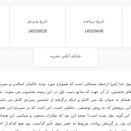
تاریخ دریافت
تاریخ پذیرش
1402/08/28
1402/04/08
شاپای آنلاین نشریه
ول خدا (ص) ازجمله مسائلی است که همواره مورد توجه عالمان اسلامی و سیره
های نخستین، از آن جهت که منابع دست اول در این زمینه محسوب می شوند، بسیا
هشام به عنوان یک متن کامل و اینکه برگرفته از نخستین سیره‌ی کامل می باشد،
ن پژوهش که به روش توصیفی ـ تحلیلی است، این است که در سیره‌ی ابن هشا
این گونه نقل شده است؟ نتیجه این بود که تفکرات مذهبی و سیاسی ابن هشام 
بود، بر گزینش روایات مربوط به عصر نبوی تأثیر گذاشت. وی هیچ کدام از اخب