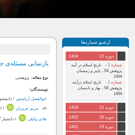
آرشیو شماره‌ها
دوره 22
1404
بازنمایی مسئله‌ی ج
شماره 2
-
تاریخ اسلام در آینه
پژوهش 59 ، پاییز و زمستان
1404
نوع مقاله:
پژوهشی
شماره 1
-
تاریخ اسلام درآینه
پژوهش 58 ، بهار و تابستان
نویسندگان:
1404
ابوالفضل آریامنش
/ دانشجو
دوره 21
1403
✍️
مریم عزیزیان
/ اس
دوره 20
1402
هادی وکیلی
/ دانشیار 
دوره 19
1401