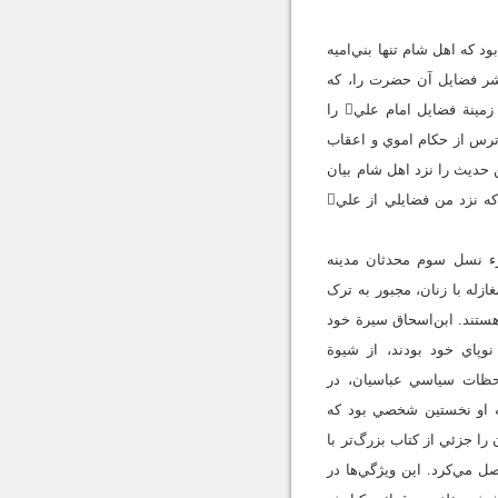
ه به‌گونه‌اي بود که اهل شام تنها بني‌اميه
تند. بني‌اميه سياست سبّ اميرالمؤمنين و جلوگيري از نشر فضایل آن حضرت را، که
معاويه پايه‌گذاري کرده بود، به‌منظور تثبيت خلافت خود ادامه دادند. سيوطي فضاي حاکم بر دورة اموي در زمینة فضایل امام علي را
 رواياتي که شنيده بود، به‌سبب ترس از حکام اموي و اعقاب
ن حديث را نزد اهل شام بيان
نکن؛ چراکه سبّ امام علي را فراوان خواهي شنيد و گوش تو از آن پر خواهد شد. زهري نيز در پاسخ گفت که نزد من فضایلي از علي
أييد ابن‌شهاب زهري، محمدبن ‌اسحاق (م. 150/151ق) بود که جزء نسل سوم محدثان مدينه
در و مغازله با زنان، مجبور به ترک
ستند. ابن‌اسحاق سيرة خود
وپاي خود بودند، از شيوة
احظات سياسي عباسيان، در
که او نخستين شخصي بود که
که آن را جزئي از کتاب بزرگ‌تر با
مبر اسلام، اجزاي اين کتاب را به‌هم متصل مي‌کرد. اين ويژگي‌ها در