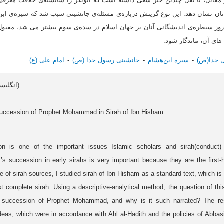
ر مقابل، با نقل چندین خبر سعی داشته است که ابوبکر را شایسته‌ی خلافت معرفی
ان نشان دهد. این نوع گزینش درباره‌ی مسئله‌ی جانشینی سبب شد که سیره‌ی ابن
روز سیطره‌ی اندیشگانی آنان بر جهان اسلام در سده‌ی سوم بیشتر می شد، مقبول
های آن، ماندگار شود.
 خدا(ص)
سیره ابن‌هشام
جانشینی رسول خدا (ص)
امام علی (ع)
Article data in English (انگلیسی)
Succession of Prophet Mohammad in Sirah of Ibn Hisham
n is one of the important issues Islamic scholars and sirah(conduct)
’s succession in early sirahs is very important because they are the first-h
e of sirah sources, I studied sirah of Ibn Hisham as a standard text, which i
irst complete sirah. Using a descriptive-analytical method, the question of th
 succession of Prophet Mohammad, and why is it such narrated? The res
ideas, which were in accordance with Ahl al-Hadith and the policies of Abbasi