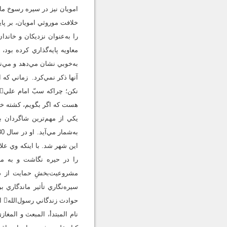
امويان نيز در سيره رسوخ مان
آنها ذکر نمي‌کرد. زماني که 
هست که اگر بگويم، کشته خ
اين شهر شد. با اینکه وي عل
را در حيره نگاشت و به من
مشروعيت‌بخشِ حمايت از دا
سيره‌نگاري تأثير ماندگاري
حو