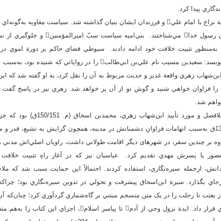
دگاري پيدا کرد.
خلافت موروثي امويان، بر پایة نزاع با امام علي و فرزندان ايشان بنيان گذاشته شد. سياست معاوي
را به‌عنوان نزديکان و خاندان رسول خدا مي‌شناخ
به‌خوبي نشان مي‌دهد و مي‌نويسد: سعيد‌بن ‌مسيب نام علي‌بن‌ ابي‌طالب را در
ابن‌‌شهاب‌‌ زهري واقعة غدير و حديث مربوط به آن را نقل ‌کرد، به او گفته شد که اي
واهم شد.
يکي از مهم‌ترين شاگردان بلافصل و مورد ت
به‌شمار مي‌آيد. او در سال 130ق به‌سبب اتهامات فراوانِ دشمنانش در مدينه، همچون گرایش به تشيع، ق
اوه بر چندين سفر، در شهرهای دیگر اقامت طولاني داشت، راويان اصلي‌اش مدني ه
صور يا پسرش مهدي تقديم کرد. عباسيان نيز که در آغاز راهِ تثبيت خلافت ن
نش، ازجمله سيره‌نگاري، استفاده کردند. احتمالاً اين حمايت سبب شد که مل
 برجاي بگذارد. سيرة ابن‌اسحاق پيشرفت و تحولي در تدوين سيره‌نگاري بود؛ چرا
ادث زندگاني رسول‌الله از بعثت تا رحلت را در يک متن منسجم مبتني بر گاه‌شماري گردآوري کرد؛ چنان‌
نام المبتدأ، المبعث و المغازي قرار داد. ايدة نزول وحي از آدم تا پيا