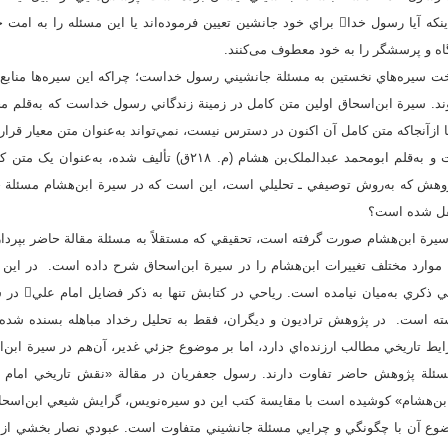
رسول خدا را داشته‌اند يا اينکه آیا رسول خدا براي خود جانشين تعيين فرموده‌اند يا اين مسئل
اه و پرسشگر را به خود معطوف می‌کنند.
اخت سيره‌هاي نخستين به مسئلة جانشيني رسول خداست؛ چراکه اين سيره‌ها منابع 
ازآنجاکه متن کامل آن اکنون در دسترس نيست، نمي‌تواند به‌عنوان متن معيار قرار 
تهذيب سيرة ابن‌اسحاق است و به‌قلم ابومحمد عبدالملک‌بن ‌هشام (م. ۲۱۸ق
نقل شده است؟
 سيرة ابن‌هشام صورت گرفته است، تحقيقي که مستقلاً به مسئلة مقالة حاضر بپرد
 موارد مختلف تغييرات ابن‌هشام را در سيرة ابن‌اسحاق شرح داده است. در اين ت
سيره‌نويس با مسئل
ه است. در پژوهش تراديون و ديگران، فقط به تحليل رخداد مباهله بسنده شده 
رايط تاريخي مطالب ارزنده‌اي دارد، اما بر موضوع جزئي غدير، آن‌هم در سيرة ابن
سحاق و ابن‌هشام» کوشیده ‌است با مقايسة کتب اين دو سيره‌نويس، گرايش شيعي ابن‌اسح
وضوع آن با چگونگي و چرايي مسئلة جانشيني متفاوت است. عبودي نصار بخشي از کت