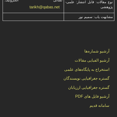
نشانی الكترونیك:
نوع مقالات: قابل انتشار: علمی-
tarikh@qabas.net
پژوهشی
مشابهت ياب: سميم نور
آرشیو شماره‌ها
آرشیو الفبایی مقالات
استخراج به پایگاه‌های علمی
گستره جغرافیایی نویسندگان
گستره جغرافیایی ارزیابان
آرشیو فایل های PDF
سامانه قدیم