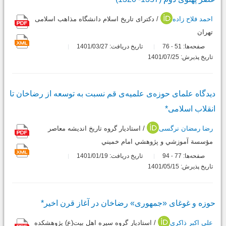
احمد فلاح زاده
/ دکترای تاریخ اسلام دانشگاه مذاهب اسلامی
تهران
صفحه‌ها:
51
76
تاریخ دریافت: 1401/03/27
-
تاریخ پذیرش: 1401/07/25
دیدگاه علمای حوزه‌ی علمیه‌ی قم نسبت به توسعه از رضاخان تا
انقلاب اسلامی*
رضا رمضان نرگسی
/ استاديار گروه تاريخ انديشه معاصر
مؤسسة آموزشي و پژوهشي امام خميني
صفحه‌ها:
77
94
تاریخ دریافت: 1401/01/19
-
تاریخ پذیرش: 1401/05/15
حوزه و غوغای «جمهوری» رضاخان در آغاز قرن اخیر*
علی اکبر ذاکری
/ استادیار گروه سیره اهل بیت(ع) پژوهشکده