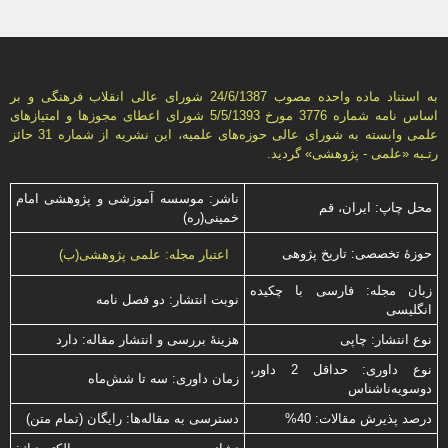
به استناد ماده واحده مصوب 24/6/1387 شورای عالی انقلاب فرهنگی و بر
اساس نامه شماره 3776 مورخ 5/5/1393 شورای اعطای مجوزها و امتيازهای
علمی وابسته به شورای عالی حوزه‌های علميه، اين نشريه از شماره 31 حائز
رتـبه «علمی - پژوهشی» گرديد.
ناشر: موسسه آموزشی و پژوهشی امام
محل چاپ: ایران، قم
خمینی(ره)
حوزۀ تخصصی: تاریخ پژوهی
اعتبار مجله: علمی پژوهشی(ب)
زبان مجله: فارسی با چكیده
نوبت انتشار: دو فصل نامه
انگلیسی
نوع انتشار: چاپی
هزینۀ بررسی و انتشار مقاله: دارد
نوع داوری: حداقل 2 داور،
زمان داوری: سه تا شش‌ماه
دوسویه‌ناشناس
درصد پذیرش مقالات: 40%
دسترسی به مقاله‌ها: رایگان (تمام متن)