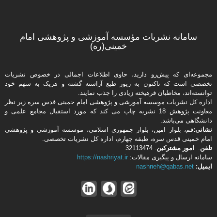
سامانه نشریات مؤسسه آموزشی و پژوهشی امام
خمینی(ره)
مجموعه‌ای که پیش‌رو دارید،‌ حاوی اطلاعات اجمالی در خصوص نشریات
تخصصی است که تاکنون به زیور طبع آراسته گشته و هریک به سهم خود
توانسته‌اند، مخاطبان فرهیخته‌ زیادی را جذب نمایند.
اداره كل نشریات موسسه آموزشی و پژوهشی امام خمینی قدس سره زیر نظر
معاونت پژوهش 18 نشریه چاپ می کند که مورد استقبال مجامع علمی و
دانشگاهی می‌باشد.
نشانی:
قم، بلوار امین، بلوار جمهوری اسلامی، موسسه آموزشی و پژوهشی
امام خمینی قدس سره، طبقه چهارم، اداره كل نشریات تخصصی.
تلفن
:
امور مشتركین
: 32113474
سامانه ارسال و پیگیری مقالات:
https://nashriyat.ir
ایمیل:
nashrieh@qabas.net