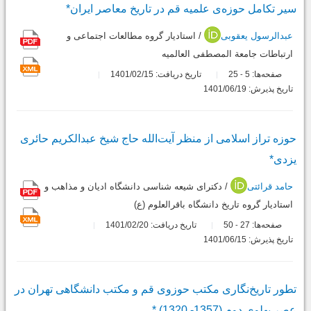
سیر تکامل حوزه‌ی علمیه قم در تاریخ معاصر ایران*
عبدالرسول یعقوبی
/ استادیار گروه مطالعات اجتماعی و
ارتباطات جامعة المصطفی العالمیه
صفحه‌ها:
5
25
تاریخ دریافت: 1401/02/15
-
تاریخ پذیرش: 1401/06/19
حوزه تراز اسلامی از منظر آیت‌‌الله حاج شیخ عبدالکریم حائری
یزدی*
حامد قرائتی
/ دکترای شیعه شناسی دانشگاه ادیان و مذاهب و
استادیار گروه تاریخ دانشگاه باقرالعلوم (ع)
صفحه‌ها:
27
50
تاریخ دریافت: 1401/02/20
-
تاریخ پذیرش: 1401/06/15
تطور تاریخ‌نگاری مکتب حوزوی قم و مکتب دانشگاهی تهران در
عصر پهلوی دوم (1357- 1320) *