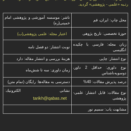
رتـبه «علمی - پژوهشی» گرديد.
ناشر: موسسه آموزشی و پژوهشی امام
محل چاپ: ایران، قم
خمینی(ره)
حوزۀ تخصصی: تاریخ پژوهی
اعتبار مجله: علمی پژوهشی(ب)
زبان مجله: فارسی با چكیده
نوبت انتشار: دو فصل نامه
انگلیسی
نوع انتشار: چاپی
هزینۀ بررسی و انتشار مقاله: دارد
نوع داوری: حداقل 2 داور،
زمان داوری: سه تا شش‌ماه
دوسویه‌ناشناس
درصد پذیرش مقالات: 40%
دسترسی به مقاله‌ها: رایگان (تمام متن)
نشانی الكترونیك:
نوع مقالات: قابل انتشار: علمی-
tarikh@qabas.net
پژوهشی
مشابهت ياب: سميم نور