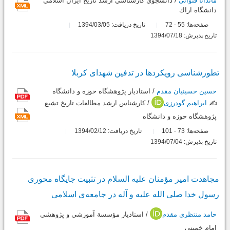
ماندانا قنواتی
/ دانشجوي كارشناسي ارشد تاريخ ايران اسلامي
دانشگاه اراك
صفحه‌ها:
55
72
تاریخ دریافت: 1394/03/05
-
تاریخ پذیرش: 1394/07/18
تطورشناسی رویکردها در تدفین شهدای کربلا
حسین حسینیان مقدم
/ استادیار پژوهشگاه حوزه و دانشگاه
✍️
ابراهیم گودرزی
/ كارشناس ارشد مطالعات تاریخ تشیع
پژوهشگاه حوزه و دانشگاه
صفحه‌ها:
73
101
تاریخ دریافت: 1394/02/12
-
تاریخ پذیرش: 1394/07/04
مجاهدت امیر مؤمنان علیه السلام در تثبیت جایگاه محوری
رسول خدا صلی الله علیه و آله در جامعه‌ی اسلامی
حامد منتظری مقدم
/ استاديار مؤسسة آموزشي و پژوهشي
امام خميني