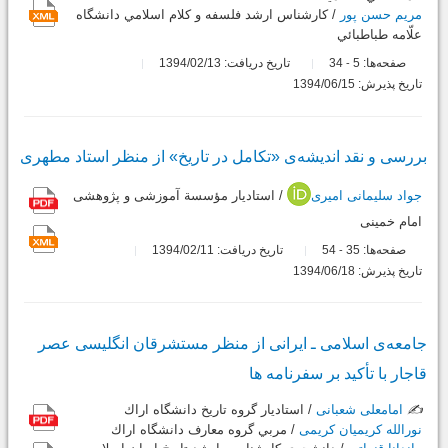
مریم حسن پور
/ كارشناس ارشد فلسفه و كلام اسلامي دانشگاه
علّامه طباطبائي
صفحه‌ها:
5
34
تاریخ دریافت: 1394/02/13
-
تاریخ پذیرش: 1394/06/15
بررسی و نقد اندیشه‌ی «تکامل در تاریخ» از منظر استاد مطهری
جواد سلیمانی امیری
/ استادیار مؤسسة آموزشی و پژوهشی
امام خمینی
صفحه‌ها:
35
54
تاریخ دریافت: 1394/02/11
-
تاریخ پذیرش: 1394/06/18
جامعه‌ی اسلامی ـ ایرانی از منظر مستشرقان انگلیسی عصر
قاجار با تأکید بر سفرنامه ها
✍️
امامعلی شعبانی
/ استاديار گروه تاريخ دانشگاه اراك
نورالله کریمیان کریمی
/ مربي گروه معارف دانشگاه اراك