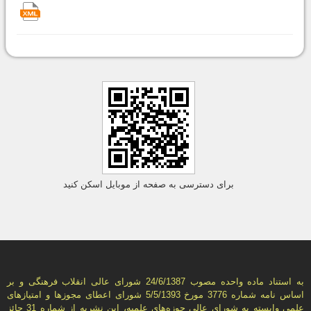
برای دسترسی به صفحه از موبایل اسکن کنید
به استناد ماده واحده مصوب 24/6/1387 شورای عالی انقلاب فرهنگی و بر
اساس نامه شماره 3776 مورخ 5/5/1393 شورای اعطای مجوزها و امتيازهای
علمی وابسته به شورای عالی حوزه‌های علميه، اين نشريه از شماره 31 حائز