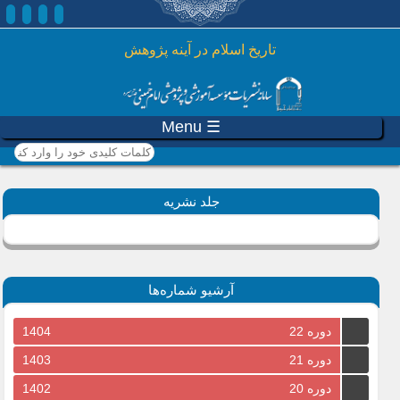
رفتن به محتوای اصلی
تاريخ اسلام در آينه پژوهش
☰ Menu
کلمات کلیدی خود را وارد
کنید
جلد نشریه
آرشیو شماره‌ها
دوره 22
1404
دوره 21
1403
دوره 20
1402