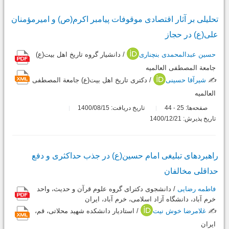
تحلیلی بر آثار اقتصادی موقوفات پیامبر اکرم(ص) و امیرمؤمنان
علی(ع) در حجاز
حسین عبدالمحمدی بنچناری
/ دانشیار گروه تاریخ اهل بیت(ع)
جامعة المصطفی العالمیه
✍️
شیرآقا حسینی
/ دکتری تاریخ اهل بیت(ع) جامعة المصطفی
العالمیه
صفحه‌ها:
25
44
تاریخ دریافت: 1400/08/15
-
تاریخ پذیرش: 1400/12/21
راهبردهای تبلیغی امام حسین(ع) در جذب حداکثری و دفع
حداقلی مخالفان
فاطمه رضایی
/ دانشجوی دکترای گروه علوم قرآن و حدیث، واحد
خرم آباد، دانشگاه آزاد اسلامی، خرم آباد، ایران
✍️
غلامرضا خوش نیت
/ استادیار دانشکده شهید محلاتی، قم،
ایران