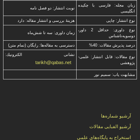
زبان مجله: فارسی با چكیده
نوبت انتشار: دو فصل نامه
انگلیسی
نوع انتشار: چاپی
هزینۀ بررسی و انتشار مقاله: دارد
نوع داوری: حداقل 2 داور،
زمان داوری: سه تا شش‌ماه
دوسویه‌ناشناس
درصد پذیرش مقالات: 40%
دسترسی به مقاله‌ها: رایگان (تمام متن)
نشانی الكترونیك:
نوع مقالات: قابل انتشار: علمی-
tarikh@qabas.net
پژوهشی
مشابهت ياب: سميم نور
آرشیو شماره‌ها
آرشیو الفبایی مقالات
استخراج به پایگاه‌های علمی