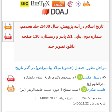
تاریخ اسلام در آینه پژوهش، سال 1400، جلد هجدهم،
شماره دوم، پیاپی 51، پاییز و زمستان، 130 صفحه
دانلود تصویر جلد
مراحل تطور احتفال (جشن) میلاد پیامبر(ص) در گذر تاریخ
✍️
رسول چگینی
/ دانشجوی دکتری تاریخ اسلام دانشگاه
باقرالعلوم (ع)
فاطمه شکری
/ طلبة سطح 3 حوزة علمیة جامعةالزهرا (س)
صفحه‌ها:
5
24
تاریخ دریافت: 1400/07/17
-
تاریخ پذیرش: 1400/11/22