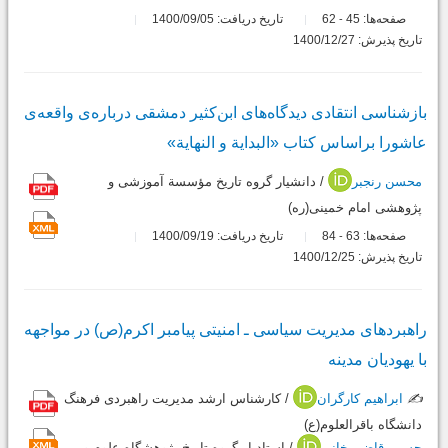
صفحه‌ها:
45
62
تاریخ دریافت: 1400/09/05
-
تاریخ پذیرش: 1400/12/27
بازشناسی انتقادی دیدگاه‌های ابن‌کثیر دمشقی درباره‌ی واقعه‌ی
عاشورا براساس کتاب «البدایة و النهایة»
محسن رنجبر
/ دانشیار گروه تاریخ مؤسسة آموزشی و
پژوهشی امام خمینی(ره)
صفحه‌ها:
63
84
تاریخ دریافت: 1400/09/19
-
تاریخ پذیرش: 1400/12/25
راهبردهای مدیریت سیاسی‌ ـ امنیتی پیامبر اکرم(ص) در مواجهه
با یهودیان مدینه
✍️
ابراهیم کارگران
/ کارشناس ارشد مدیریت راهبردی فرهنگ
دانشگاه باقرالعلوم(ع)
حسین قاضی خانی
/ استادیار گروه تاریخ پژوهشگاه علوم و