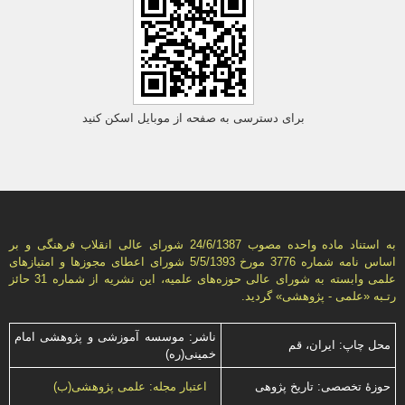
برای دسترسی به صفحه از موبایل اسکن کنید
به استناد ماده واحده مصوب 24/6/1387 شورای عالی انقلاب فرهنگی و بر
اساس نامه شماره 3776 مورخ 5/5/1393 شورای اعطای مجوزها و امتيازهای
علمی وابسته به شورای عالی حوزه‌های علميه، اين نشريه از شماره 31 حائز
رتـبه «علمی - پژوهشی» گرديد.
ناشر: موسسه آموزشی و پژوهشی امام
محل چاپ: ایران، قم
خمینی(ره)
حوزۀ تخصصی: تاریخ پژوهی
اعتبار مجله: علمی پژوهشی(ب)