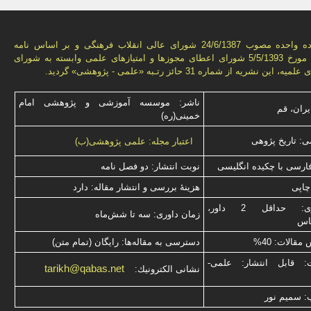
به استناد ماده واحده مصوب 24/6/1387 شورای عالی انقلاب فرهنگی و بر اساس نامه
شماره 3776 مورخ 5/5/1393 شورای اعطای مجوزها و امتيازهای علمی وابسته به شورای
ن نشريه از شماره 31 حائز رتـبه «علمی - پژوهشی» گرديد.
ناشر: موسسه آموزشی و پژوهشی امام
یران، قم
خمینی(ره)
: تاریخ پژوهی
اعتبار مجله: علمی پژوهشی(ب)
فارسی با چكیده انگلیسی
نوبت انتشار: دو فصل نامه
چاپی
هزینۀ بررسی و انتشار مقاله: دارد
نوع داوری: حداقل 2 داور،
زمان داوری: سه تا شش‌ماه
ناس
قالات: 40%
دسترسی به مقاله‌ها: رایگان (تمام متن)
ت: قابل انتشار: علمی-
tarikh@qabas.net
نشانی الكترونیك:
: سميم نور