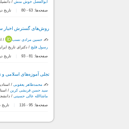
ابوالفضل خوش منش
/ دانشیا
صفحه‌ها:
63
-
80
تاریخ دریافت:
روش‌های گسترش اخبار ساخ
✍️
حسین مرادی نسب
/ اس
رسول قلیچ
/ دکترای تاریخ ایرا
صفحه‌ها:
81
-
93
تاریخ دریافت:
تجلی آموزه‌های اسلامی و 
✍️
محمدطاهر یعقوبی
/ استادیا
سید حسن قریشی کرین
/ استاد
ماشاالله عالی حسینی
/ دانشجو
صفحه‌ها:
95
-
116
تاریخ دریاف