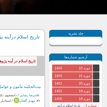
جلد نشریه
تاریخ اسلام درآینه پژوهش 50، بهار و 
آرشیو شماره‌ها
تاریخ اسلام در آینه پژوهش، سال 1400، جلد هجدهم، شماره اول، پیاپی 0
دوره 22
1404
دوره 21
1403
دوره 20
1402
بیت‌الحکمه مأمون و عوامل
دوره 19
1401
غلامرضا رضایی
/ دانشجوی دکتری
دوره 18
1400
✍️
مهدی گلجان
/ استادیار 
شماره 2
-
تاریخ اسلام درآینه