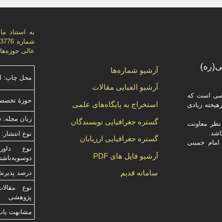
عالی حوزه‌های علميه، اي
(ره)
آرشیو شماره‌ها
محل چاپ: ا
آرشیو الفبایی مقالات
صصی است که
حوزۀ تخصصی
استخراج به پایگاه‌های علمی
یخته‌ زیادی
زبان مجله: 
گستره جغرافیایی نویسندگان
ظر معاونت
نوع انتشار: 
گستره جغرافیایی ارزیابان
امام خمینی
آرشیو فایل های PDF
دوسویه‌ناش
سامانه قدیم
درصد پذیرش م
نوع مقالا
پژوهشی
مشابهت ياب