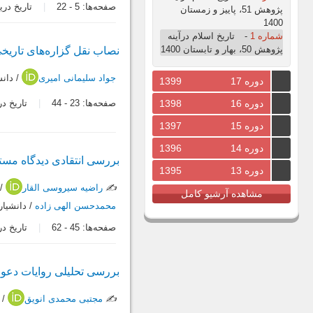
صفحه‌ها:
5
-
22
تاریخ دریافت: 7
پژوهش 51، پاییز و زمستان
1400
شماره 1
-
تاریخ اسلام درآینه
پژوهش 50، بهار و تابستان 1400
نصاب نقل گزاره‌های تاریخ
جواد سلیمانی امیری
/ دان
دوره 17
1399
دوره 16
1398
صفحه‌ها:
23
-
44
تاریخ دریافت:
دوره 15
1397
دوره 14
1396
بررسی انتقادی دیدگاه مستش
دوره 13
1395
✍️
راضیه سیروسی القار
/ 
مشاهده آرشیو کامل
محمدحسن الهی زاده
/ دانشیار
صفحه‌ها:
45
-
62
تاریخ دریافت:
بررسی تحلیلی روایات دعوت
✍️
مجتبی محمدی انویق
/ 