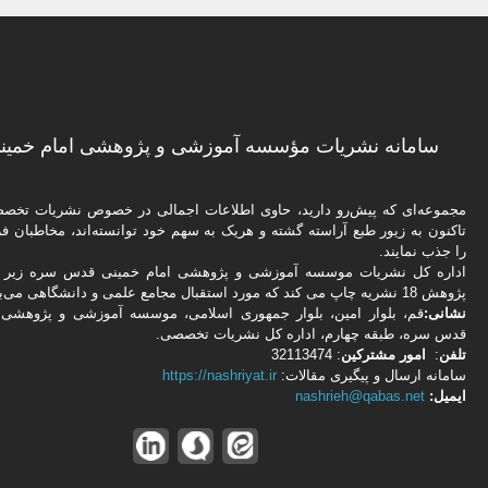
سامانه نشریات مؤسسه آموزشی و پژوهشی امام خمینی
مجموعه‌ای که پیش‌رو دارید،‌ حاوی اطلاعات اجمالی در خصوص نشریات تخ
تاکنون به زیور طبع آراسته گشته و هریک به سهم خود توانسته‌اند، مخاطبان فره
را جذب نمایند.
اداره كل نشریات موسسه آموزشی و پژوهشی امام خمینی قدس سره زیر ن
پژوهش 18 نشریه چاپ می کند که مورد استقبال مجامع علمی و دانشگاهی می‌باشد.
نشانی:
قم، بلوار امین، بلوار جمهوری اسلامی، موسسه آموزشی و پژوهشی 
قدس سره، طبقه چهارم، اداره كل نشریات تخصصی.
تلفن
:
امور مشتركین
: 32113474
سامانه ارسال و پیگیری مقالات:
https://nashriyat.ir
ایمیل:
nashrieh@qabas.net