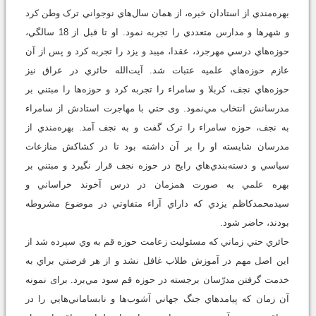
بهره‌مندي از استادان خبره، از همان سال‌هاي نوجواني ترک وطن کرد
و شهرها و مدارس متعددي را تجربه نمود. او تا قبل از 18 سالگي،
حوزه‌هاي درسي مهرجرد، عقدا، ميبد و يزد را تجربه کرد و پس از آن
عازم حوزه‌هاي علميه عتبات شد. آيت‌‌الله حائري در عراق نيز
حوزه‌هاي نجف، کربلا و سامراء را تجربه کرد و حوزه‌ها را مبتني بر
مدرسانش انتخاب مي‌نمود. وی حتي با مهاجرت استادش از سامراء
به نجف، حوزه سامراء را ترک گفت و به نجف آمد. بهره‌مندي از
مدرسان شايسته او را بر آن داشته بود تا در کشاکش منازعات
سياسي و دسته‌بندي‌هاي رايج در حوزه نجف قرار نگیرد و مبتني بر
بهره علمي به صورت همزمان در درس آخوند خراساني و
سيدمحمدکاظم يزدي که داراي آراء متفاوتي در موضوع مشروطه
بودند، حاضر شود.
حائري حتي زماني که مسئوليت زعامت حوزه قم به وي سپرده شد از
اين اصل مهم در آموزش طلاب غافل نشد و از هر فرصتي براي به
خدمت گرفتن مدرّسان برجسته در حوزه قم سود مي‌برد. برای نمونه
آن زمان که پيامدهاي جنگ جهاني آشوب‌ها و نابساماني‌هايي را در