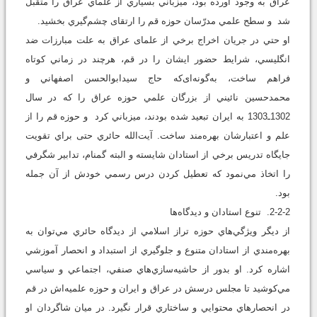
عراق به وجود آورده بود، ميزباني بسياري از علماي عراق را متقبل
شد و سطح علمي مدرّسان حوزه قم را ارتقای چشم‌گيري بخشيد.
او حتي در جريان اخراج برخي از علمای عراق به علت مبارزات ضد
انگليسي، شرایط حضور ايشان را در قم، هرچند در زماني کوتاه
فراهم ساخت، به‌گونه‌ای‌که حاج سيدابوالحسن اصفهاني و
محمدحسين نائيني از بزرگان علمي حوزه عراق را که در سال
1302ـ1303 به ايران تبعيد شده بودند، ميزباني کرد و حوزه قم را از
علم و اعتبارشان بهره‌مند ساخت. آيت‌‌الله حائري حتی براي تقويت
جايگاه تدريس برخي از استادان شايسته و البته گمنام، تدابير شگرفي
را اتخاذ مي‌نمود که تعطيل کردن درس رسمي خودش از آن جمله
بود.
2-2-2. تنوع استادان و ديدگاه‌ها
از ديگر ويژگي‌هاي حوزه تراز اسلامي از ديدگاه حائري مي‌توان به
بهره‌مندي از استادان متنوع و جلوگيري از استبداد و انحصار آموزشي
اشاره کرد. او بدور از حاشيه‌سازي‌هاي صنفي، اجتماعي و سياسي
مي‌کوشید تا مجلس درسش در عراق و ايران و حوزه علميه‌اش در قم
در انحصارهاي محتوايي و ساختاري قرار نگيرد. در ميان شاگردان او