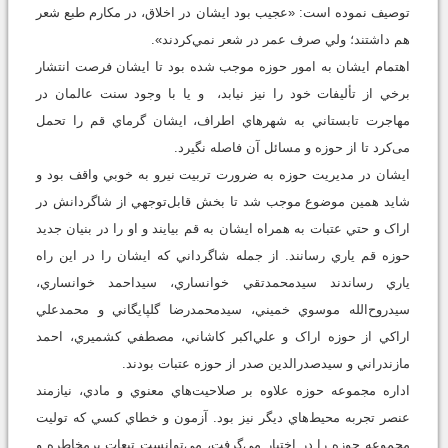
توصيف نموده ‌است: «عجيب بود ايشان در اخلاق، در مکارم طبع شعر
هم داشتند؛ ولي صرف عمر در شعر نمي‌کردند».
اهتمام ايشان به امور حوزه موجب شده بود تا ايشان فرصت انتشار
برخي از تأليفات خود را نيز نيابد، و يا با وجود سنت عالمان در
مهاجرت تابستاني به شهرهاي اطراف، ايشان گرماي قم را تحمل
می‌کرد تا از حوزه و مسائل آن فاصله نگيرد.
ایشان در مديريت حوزه به ضرورت تربیت نیرو به خوبي واقف بود و
شايد همين موضوع موجب شد تا بخش قابل‌توجهي از شاگردانش در
اراک و حتي عتبات به همراه ایشان به قم بیایند و او را در بنيان جديد
حوزه قم ياري رسانند. از جمله شاگرداني که ایشان را در اين راه
ياري رساندند سيدمحمدتقي خوانساري، سيداحمد خوانساري،
سيدروح‌الله موسوي خميني، سيدمحمدرضا گلپايگاني و محمدعلي
اراکي از حوزه اراک و علي‌اکبر کاشاني، مصطفي کشميري، احمد
مازندراني و سيدصدرالدين صدر از حوزه عتبات ‌بودند.
اداره مجموعه‌ حوزه علاوه بر صلاحيت‌هاي معنوي و مادي، نيازمند
عنصر تجربه محيط‌هاي دیگر نیز بود. آزمون و خطاي کسي که توليت
مجموعه‌ حوزه را در اختيار می‌گرفت، مي‌توانست تبعات پرمخاطره و