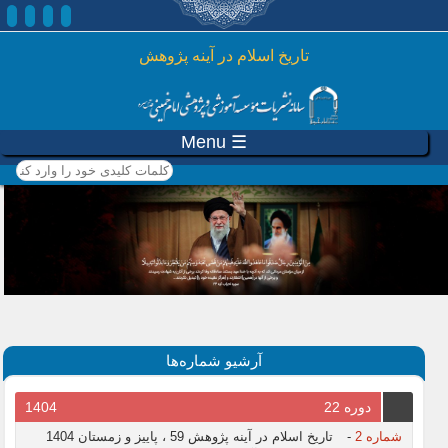
رفتن به محتوای اصلی
تاريخ اسلام در آينه پژوهش
☰ Menu
کلمات کلیدی خود را وارد
کنید
آرشیو شماره‌ها
دوره 22
1404
شماره 2
-
تاریخ اسلام در آینه پژوهش 59 ، پاییز و زمستان 1404