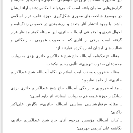
گزارش‌هايي سامان يافته است که مي‌تواند انعکاس‌دهنده آراء ايشان
در موضوع شاخصه‌هاي محوري شکل‌گيري حوزة علميه تراز اسلامي
باشد. با وجود انتشار آثار متعدد و ارزشمندي در خصوص زندگينامه و
احوال فردي و اجتماعي آيت‌‌الله حائري، اين مسئله کمتر مدنظر قرار
گرفته است. برخي از آثاري که به صورت عمومي به زندگاني و
فعاليت‌هاي ايشان اشاره کرده‌ عبارتند از:
ـ مقاله «زندگينامه آيت‌‌الله حاج شيخ عبدالکريم حائري يزدي به روايت
محمدعلي صفوت تبريزي»، تأليف رحيم نيکبخت؛
ـ مقاله «ضرورت وحدت امت اسلام در نگاه آيت‌‌الله شيخ عبدالکريم
حائري»، از حامد نظرپور؛
ـ مقاله «مروري بر زندگي آيت‌‌الله حاج شيخ عبدالکريم حائري يزدي
بنيانگذار حوزة علميه قم به روايت اسناد»، اثر داود اميني؛
ـ مقاله «رفتارشناسي سياسي آيت‌‌الله حائري»، نگارش علي‌اکبر
ذاکري؛
ـ کتاب آيت‌الله مؤسس مرحوم آقاي حاج ‌شيخ عبدالکريم حائري،
نگاشته علي کريمي ‌جهرمي؛