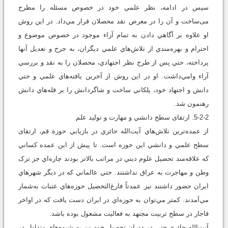
سپس در ادامه، نظر علمي خود در خصوص مسئله را مطرح
می‌ساخت و آن را در معرض نقد محصلان قرار مي‌داد. در این روش
او علاوه بر آگاهي دادن به تمام آراء موجود در خصوص موضوع و
احترام و بهره‌مندي از تلاش‌هاي علمي ديگران، به جرح و تعديل آنها
پرداخته، حتي پس از طرح نظر اجتهادي، محصلان را به نقد و بررسي
آراء وامي‌داشت. او در اين روش از آخرين يافته‌هاي علمي و حتي
دانش و اجتهاد خود، پلکاني ساخت و شاگردانش را بر قله‌هاي دانش
رهنمون ‌شد.
5-2-2. ارتقای سطح دانشي و مهارت و توليد علم
از عمده‌ترين تلاش‌هاي آيت‌الله حائري در بازيابي حوزة قم، ارتقای
سطح علمي و دانشي اين حوزه است. تا پيش از اين عمده کساني
که علاقه‌مند تحصيل علوم ديني در مراتب بالاتر بودند چاره‌اي جز ترک
وطن و مهاجرت به عراق نداشتند. حتي عالماني که در دیگر شهرهاي
ايران حضور داشتند نيز عمدتاً فارغ‌التحصيل حوزه‌هاي عتبات به‌شمار
مي‌آمدند. کمتر مي‌توان به حوزه‌اي در ايران دست يافت که در اواخر
قاجار در سطح تربيت مجتهد به فعاليت مشغول بوده باشد.
آيت‌‌الله حائري حتي در دوران تحصيل خود نيز به شيوه‌هاي متداول در