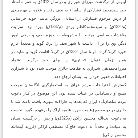
او پس از درگذشت ميرزاي شيرازي و در سال 1312ق به همراه استاد
خود سيدمحمد فشارکي از سامراء به نجف رفت و علاوه بر بهره‌مندي
از درس مرحوم فشارکي از استادان بزرگي مانند آخوند خراساني
(م1329ق) و سيدمحمدکاظم يزدي (م1337ق) بهره برد. سرايت
مناقشات سياسي مرتبط با مشروطه به حوزه نجف و برخي امور
ديگر، وي را بر آن داشت تا شهر نجف را ترک گوید و مجدداً عازم
حوزه کربلا گردد. او تا سال 1332ق در کربلا اقامت گزيد و شايد در
همين زمان عنوان «حائري» را براي خود برگزيد. اعتماد
ميرزامحمدتقي شيرازي به فقاهت حائري موجب شده بود تا شيرازي
احتياطات فقهي خود را به ايشان ارجاع دهد.
گسترش اعتراضات مردم عراق به استعمارگري انگلستان موجب
تشنج و نابساماني‌ در عتبات شده بود. اين موضوع در کنار دعوت
مردم سلطان‌آباد ايران که بعدها به «اراک» شهرت يافت، باعث شد تا
حائري در دو مقطع زعامت حوزة علميه اراک را برعهده بگيرد: نخست
به دعوت آيت‌‌الله محسن اراکي (م1325ق) و پس از بازگشت ايشان
به عتبات؛ و مجدداً به دعوت حاج‌آقا مصطفي اراکي (فرزند آيت‌‌الله
محسن اراکي).