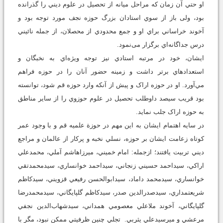
او حتي آن زمان که مراحل ميانه از تحصيل در علوم ديني را گذرانده
بود، ولی باز از سوي استادان بزرگ حوزه نجف مورد توجه بود و
آخوند خراساني براي او و جمع محدودي از محصلان، از جمله نائيني
درس جداگانه‌اي برگزار می‌نمود.
ایشان، خود در مرتبه استادي نيز توجه ويژه‌اي به نخبگان و
استعدادهاي برتر داشت و زمينه حضور آنان را در حوزه فراهم
مي‌آورد. او در حوزه اراک و پيش از آنکه وارد حوزه قم شود، توانسته
بود قریب سيصد داوطلب تحصيل در علوم حوزوي را از ساير مناطق
به حوزه اراک جلب نمايد.
در سايه اهتمام ايشان به اين مهم در حوزة علميه قم و با وجود عمر
کوتاه زعامت ایشان بر حوزه، نسلي نخبه و پرکار از عالمان و مراجع
ديني تربيت يافتند؛ ازجمله: امام خميني، ميرزا‌هاشم آملي، محمدعلي
اراکي، سيداحمد حسيني زنجاني، سيداحمد خوانساري، سيدمحمدتقي
خوانساري، سيدمحمد داماد، سيدابوالحسن رفيعي قزويني، سيدکاظم
شريعتمداري، سيدصدرالدين صدر، سيدکاظم گلپايگاني، سيدمحمدرضا
گلپايگاني، آخوند ملاعلي معصومي همداني، سيدشهاب‌الدين نجفي
مرعشي و ميرسيدعلي يثربي. تجلي چنين ظرفيتي ممکن نبود، مگر با