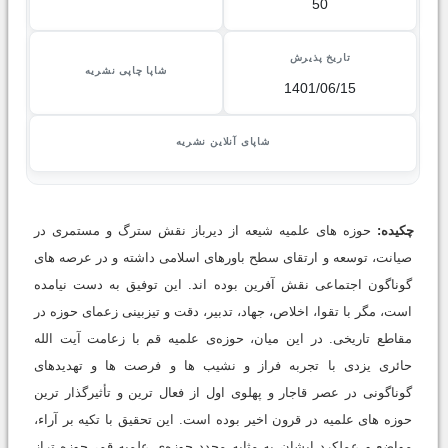
50
تاریخ پذیرش
شاپا چاپی نشریه
1401/06/15
شاپای آنلاین نشریه
چکیده:
حوزه های علمیه شیعه از دیرباز نقش سترگ و مستمری در
صیانت، توسعه و ارتقای سطح باورهای اسلامی داشته و در عرصه های
گوناگون اجتماعی نقش آفرین بوده اند. این توفیق به دست نیامده
است، مگر با تقوا، اخلاص، جهاد، تدبیر، دقت و تیزبینی زعمای حوزه در
مقاطع تاریخی. در این میان، حوزه‌ی علمیه قم با زعامت آیت الله
حائری یزدی با تجربه فراز و نشیب ها و فرصت ها و تهدیدهای
گوناگونی در عصر قاجار و پهلوی اول از فعال ترین و تأثیرگذار ترین
حوزه های علمیه در قرون اخیر بوده است. این تحقیق با تکیه بر آراء،
مواضع و عملکرد ایشان به مثابه مجدد حوزه‌ی علمیه قم، حوزه تراز