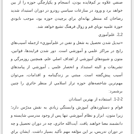
صنفي علاوه بر کم‌فايده بودن، انسجام و يکپارچگي حوزه را از بين
خواهد برد و ورود در منازعات سياسي رودرو در دوران استبداد شديد
رضاخان که منتظر بهانه‌اي براي برچيدن حوزه بود، موجب نابودي
حوزة علميه نوپاي قم و زوال فرهنگ تشيع خواهد شد.
2ـ2. علم‌آموزي
«تبديل شدن تحصيل به شغل و تفنن در علم‌آموزي» ازجمله آسيب‌هاي
رايج در مراکز علمي و آموزشي است. دور شدن فرايندها، قوانين،
متون و شيوه‌هاي آموزشي از اهداف اصلي علم، همچنين روزمرگي و
تشريفات و البته استبداد و انحصار علمي ـ آموزشي از پيامدهاي
آسيب پيش‌گفته است. مبتني بر زندگينامه و اقدامات، مي‌توان
مهم‌ترين شاخصه‌هاي حوزه تراز اسلامي از منظر حائري را چنين
برشمرد:
1-2-2. استفاده از بهترين استادان
قوام و دستاوردهاي آموزش وابستگي زيادي به نقش مدرّس دارد؛
زیرا متون، ابزار و نظام آموزشي تنها پس از وجود مدرسي شايسته و
دانشمند معنا خواهند يافت. آيت‌الله حائري، چه در دوران تحصيل و چه
در دوران تدريس، بر اين مؤلفه مهم تأکيد بسيار داشت. ایشان براي