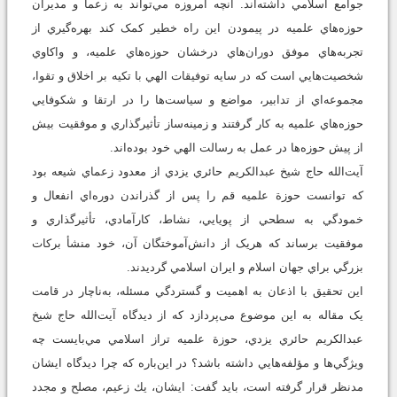
جوامع اسلامي داشته‌اند. آنچه امروزه مي‌تواند به زعما و مديران
حوزه‌هاي علميه در پيمودن اين راه خطير کمک کند بهره‌گيري از
تجربه‌هاي موفق دوران‌هاي درخشان حوزه‌هاي علميه، و واکاوي
شخصيت‌هايي است که در سايه توفيقات الهي با تکيه بر اخلاق و تقوا،
مجموعه‌اي از تدابير، مواضع و سياست‌ها را در ارتقا و شکوفايي
حوزه‌هاي علميه به کار گرفتند و زمينه‌ساز تأثيرگذاري و موفقيت بيش
از پيش حوزه‌ها در عمل به رسالت الهي خود بوده‌اند.
آيت‌‌الله حاج شيخ عبدالکريم حائري يزدي از معدود زعماي شيعه بود
که توانست حوزة علميه قم را پس از گذراندن دوره‌اي انفعال و
خمودگي به سطحي از پويايي، نشاط، کارآمادي، تأثير‌گذاري و
موفقيت برساند که هريک از دانش‌آموختگان آن، خود منشأ برکات
بزرگي براي جهان اسلام و ايران اسلامي گرديدند.
اين تحقيق با اذعان به اهميت و گستردگي مسئله، به‌ناچار در قامت
يک مقاله به اين موضوع می‌پردازد که از ديدگاه آيت‌‌الله حاج شيخ
عبدالکريم حائري يزدي، حوزة علميه تراز اسلامي مي‌بايست چه
ويژگي‌ها و مؤلفه‌هايي داشته باشد؟ در اين‌باره که چرا ديدگاه ايشان
مدنظر قرار گرفته است، بايد گفت: ایشان، يك زعيم، مصلح و مجدد