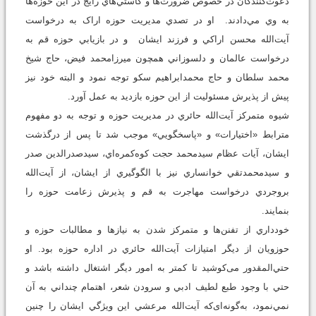
دعوت‌کنندگان در خصوص ضرورت‌ها و کاستي‌هاي رايج در اين حوزه‌ها
به وي مي‌دادند. او در تصدي مديريت حوزه اراک به درخواست
آیت‌الله محسن اراکي و فرزند ايشان و در بازيابي حوزه قم به
درخواست عالمان و دلسوزاني همچون ميرزامحمد فيض، حاج شيخ
محمد سلطان و حاج محمدابراهيم سکو توجه نمود و البته خود نيز
پيش از پذيرش مسئوليت از اين حوزه‌ بازديد به عمل آورد.
شيوه متمرکز آیت‌الله حائري در مديريت حوزه و توجه به دو مفهوم
مترابط «اختيارات» و «پاسخگويي» موجب شد تا پس از درگذشت
ایشان، آيات عظام سيدمحمد حجت کوه‌کمره‌اي، سيدصدرالدين صدر
و سيدمحمدتقي خوانساري نیز با الگو‌گيري از ایشان، از آيت‌الله
بروجردي درخواست مهاجرت به قم و پذيرش زعامت حوزه را
بنمايند.
خودداري از تفنن‌ها و متمرکز شدن به نيازها و مطالبات حوزه و
حوزويان از ديگر امتيازات آیت‌الله حائري در اداره حوزه بود. او
حتي‌المقدور می‌کوشید تا کمتر به امور ديگر اشتغال داشته باشد و
حتي با وجود طبع لطيف ادبي و سرودن شعر، اهتمام چنداني به آن
نمي‌نمود، به‌گونه‌ای‌که آیت‌الله مرعشي اين ويژگي ايشان را چنين