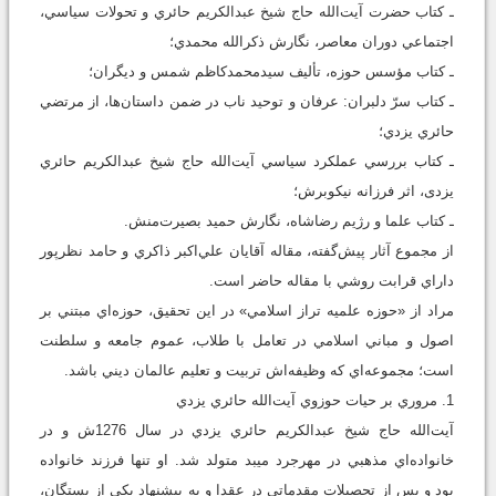
ـ کتاب حضرت آيت‌‌الله حاج شيخ عبدالکريم حائري و تحولات سياسي،
اجتماعي دوران معاصر، نگارش ذکرالله محمدي؛
ـ کتاب ‌مؤسس حوزه، تأليف سيدمحمدکاظم شمس و ديگران؛
ـ کتاب سرّ دلبران: عرفان و توحید ناب در ضمن داستان‌ها، از مرتضي
حائري يزدي؛
ـ کتاب بررسي عملکرد سياسي آيت‌‌الله حاج شيخ عبدالکريم حائري
یزدی، اثر فرزانه نيکوبرش؛
ـ کتاب علما و رژيم رضاشاه، نگارش حميد بصيرت‌منش.
از مجموع آثار پيش‌گفته، مقاله آقايان علي‌اکبر ذاکري و حامد نظرپور
داراي قرابت روشي با مقاله حاضر است.
مراد از «حوزه علميه تراز اسلامي» در اين تحقيق، حوزه‌اي مبتني بر
اصول و مباني اسلامي در تعامل با طلاب، عموم جامعه و سلطنت
است؛ مجموعه‌اي که وظيفه‌اش تربيت و تعليم عالمان ديني ‌باشد.
1. مروري بر حيات حوزوي آيت‌‌الله حائري يزدي
آيت‌‌الله حاج شيخ عبدالکريم حائري يزدي در سال 1276ش و در
خانواده‌اي مذهبي در مهرجرد ميبد متولد شد. او تنها فرزند خانواده
بود و پس از تحصيلات مقدماتي در عقدا و به پيشنهاد يکي از بستگان،