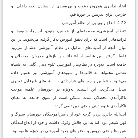
اتخاذ تدابيري همچون دعوت و بهره‌مندي از استادن نخبه داخلي و
خارجي براي تدريس در حوزة قم.
4-2-2. ابداع و پويايي در نظام آموزشي
«نظام آموزشي» مجموعه‌اي از قوانين، متون، ابزارها، شيوه‌ها و
فرايندهايي است که براي تحقق آموزش به‌کار گرفته مي‌شوند. در اين
ميان، آنچه از آسيب‌هاي متداول در نظام آموزشي به‌شمار مي‌رود
فاصله گرفتن اين عناصر از اقتضائات و نيازهاي مجريان، محصلان و
جامعه است. به‌ويژه در نظام‌هاي آموزشي علوم ديني، گاهی به اشتباه
تقدس محتواها به قالب‌ها و شيوه‌هاي آموزشي نیز تعمیم داده
می‌شود و قوانين و رويه‌هاي قراردادي به سنت‌هاي غيرقابل تغييری
تبديل می‌گردد. اين آسيب، به‌ويژه در حوزه‌هاي علميه موجب
ناکارآمدي محصلان شده، ممکن است از سوي جامعه به معناي
ناکارآمدي علوم ديني و حتي دين تلقي گردد.
آیت‌الله حائري يزدي گرچه خود از دانش‌آموختگان حوزه‌هاي سترگ و
کهن شيعي بود، اما به اين چالش وقوف داشت و خود از ابداع‌کنندگان
شيوه‌ها و حتي دروس و محتواهاي جديد آموزشي در حوزة علميه بود.