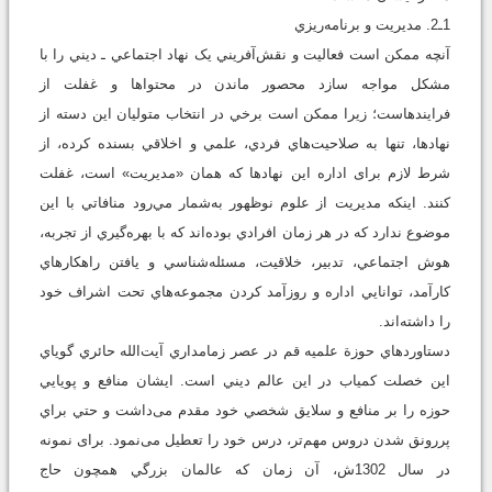
1ـ2. مديريت و برنامه‌ريزي
آنچه ممکن است فعاليت و نقش‌آفريني يک نهاد اجتماعي ـ ديني را با
مشکل مواجه سازد محصور ماندن در محتواها و غفلت از
فرايندهاست؛ زیرا ممکن است برخي در انتخاب متوليان اين دسته از
نهادها، تنها به صلاحيت‌هاي فردي، علمي و اخلاقي بسنده کرده، از
شرط لازم برای اداره اين نهادها که همان «مديريت» است، غفلت
کنند. اينکه مديريت از علوم نوظهور به‌شمار مي‌رود منافاتي با اين
موضوع ندارد که در هر زمان افرادي بوده‌اند که با بهره‌گيري از تجربه،
هوش اجتماعي، تدبير، خلاقيت، مسئله‌شناسي و يافتن راهکارهاي
کارآمد، توانايي اداره و روزآمد کردن مجموعه‌هاي تحت اشراف خود
را داشته‌اند.
دستاوردهاي حوزة علميه قم در عصر زمامداري آيت‌الله حائري گوياي
اين خصلت کمياب در اين عالم ديني است. ایشان منافع و پويايي
حوزه را بر منافع و سلايق شخصي خود مقدم می‌داشت و حتي براي
پررونق شدن دروس مهم‌تر، درس خود را تعطيل ‌می‌نمود. برای نمونه
در سال 1302ش، آن زمان که عالمان بزرگي همچون حاج