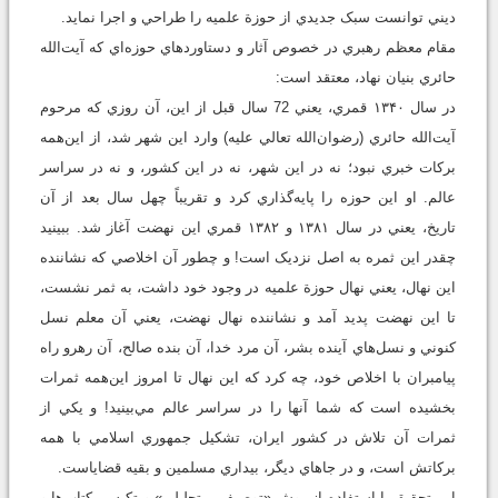
ديني توانست سبک جديدي از حوزة علميه را طراحي و اجرا نمايد.
مقام معظم رهبري در خصوص آثار و دستاوردهاي حوزه‌اي که آيت‌‌الله
حائري بنيان نهاد، معتقد است:
در سال ۱۳۴۰ قمري، يعني 72 سال قبل از اين، آن روزي که مرحوم
آيت‌‌‌‌الله حائري (رضوان‌الله تعالي عليه) وارد اين شهر شد، از اين‌همه
برکات خبري نبود؛ نه در اين شهر، نه در اين کشور، و نه در سراسر
عالم. او اين حوزه را پايه‌‌‌گذاري کرد و تقريباً چهل سال بعد از آن
تاريخ، يعني در سال ۱۳۸۱ و ۱۳۸۲ قمري اين نهضت آغاز شد. ببينيد
چقدر اين ثمره به اصل نزديک است! و چطور آن اخلاصي که نشاننده‌
اين نهال، يعني نهال حوزة علميه در وجود خود داشت، به ثمر نشست،
تا اين نهضت پديد آمد و نشاننده‌ نهال نهضت، يعني آن معلم نسل
کنوني و نسل‌هاي آينده‌ بشر، آن مرد خدا، آن بنده‌‌‌ صالح، آن رهرو راه
پيامبران با اخلاص خود، چه کرد که اين نهال تا امروز اين‌همه ثمرات
بخشيده است که شما آنها را در سراسر عالم مي‌‌‌بينيد! و يکي از
ثمرات آن تلاش در کشور ايران، تشکيل جمهوري اسلامي با همه‌
برکاتش است، و در جاهاي ديگر، بيداري مسلمين و بقيه قضاياست.
اين تحقيق با استفاده از روش «توصيفي ـ تحليلي» و تکيه بر کتاب‌ها و