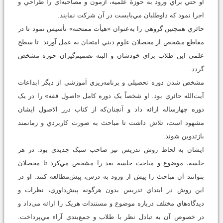
او حتي براي ورود به حوزة علميه، آزمون و مصاحبه‌اي را طراحي و
اجرا نمود که داوطلبان مي‌بايست در آن شرکت ‌نمایند.
حائري همچنين گروهي را به‌عنوان «هيأت ممتحنه» تأسيس نمود تا در
مقاطع مشخص از محصلان علوم ديني امتحان به عمل آورند تا سطح
علمي اين طلاب براي خودشان و البته تصميم‌گيران حوزه مشخص
گردد.
مشخص شدن دوره تحصيلي و برنامه‌ريزي آموزشي از ديگر ابداعات
آيت‌الله حائري بود. او شخصاً يک دوره کامل «اصول فقه» را در يک
دوره چهارساله ارائه داد و آنچنان‌که از کتاب درر الاصول ایشان
مشهود است، تلاش داشت تا مباحث به صورت کاربردي و زمانمند
بازتدوين شوند.
ایشان به لحاظ روش تدريس نيز صاحب سبک جديدي بود. در هر
جلسه، موضوع و مباحث جلسه بعد را مشخص مي‌کرد تا محصلان
بتوانند آن مباحث را پيش از ورود به درس، پيش‌مطالعه کنند. او در
اين روش در ابتداي تدريس بدون هر‌گونه پيش‌داوري، نظرات و
ديدگاه‌هاي مختلف درباره موضوع و مستندات هريک را ارائه می‌داد و
در خصوص آن به تبادل نظر با طلاب و جمع‌بندي آراء مي‌پرداخت.