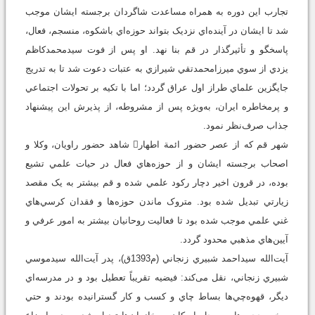
تجارب اين دوره به همراه مساعدت شاگردان برجسته ايشان موجب
شد تا ایشان در آينده‌اي نزديک بتواند حوزه‌اي باشکوه، منسجم، فعال،
پاسخگو و تأثيرگذار در قم بنا نهد. او پس از فوت سيدمحمدکاظم
يزدي از سوي ميرزامحمدتقي شيرازي به عتبات دعوت شد تا به تدريج
جايگزين علماي طراز اول عراق گردد؛ اما با تکيه بر تحولات اجتماعي
و پرمخاطره ايران، به‌ويژه پس از مشروطه، از پذيرش اين پيشنهاد
جذاب صرف‌نظر نمود.
شهر قم که از عصر حضور ائمة اطهار شاهد حضور راويان، وکلا و
اصحاب برجسته ايشان و از حوزه‌هاي فعال در حيات علمي تشيع
بوده، در قرون اخير دچار رکود علمي شده و قم بيشتر به يک مقصد
زيارتي تبديل شده بود. متروک ماندن حوزه‌ها و فقدان کرسي‌هاي
غني علمي موجب شده بود تا فعاليت روحانيان بيشتر به امور عرفي و
آيين‌هاي مذهبي محدود گردد.
آيت‌‌الله سیداحمد شبيري زنجاني (م1393ق)، پدر آيت‌‌الله سيدموسي
شبيري زنجاني، نقل می‌کند: فيضيه تقريباً تعطيل بود و در مدرسه‌اي
ديگر، قهوه‌چي‌ها بساط چاي و کسب و کار گسترانيده بودند و حتي