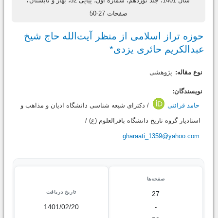
سال 1401، جلد نوزدهم، شماره اول، پیاپی 52، بهار و تابستان
،
صفحات 27-50
حوزه تراز اسلامی از منظر آیت‌‌الله حاج شیخ
عبدالکریم حائری یزدی*
نوع مقاله:
پژوهشی
نویسندگان:
حامد قرائتی
/ دکترای شیعه شناسی دانشگاه ادیان و مذاهب و
استادیار گروه تاریخ دانشگاه باقرالعلوم (ع) /
gharaati_1359@yahoo.com
صفحه‌ها
تاریخ دریافت
27
1401/02/20
-