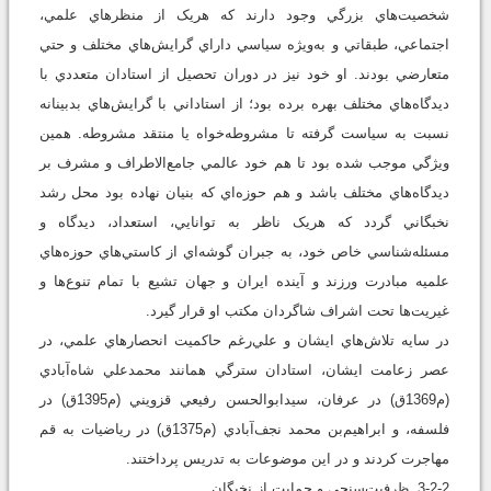
شخصيت‌هاي بزرگي وجود دارند که هريک از منظرهاي علمي،
اجتماعي، طبقاتي و به‌ويژه سياسي داراي گرايش‌هاي مختلف و حتي
متعارضي بودند. او خود نيز در دوران تحصيل از استادان متعددي با
ديدگاه‌هاي مختلف بهره برده بود؛ از استاداني با گرايش‌هاي بدبينانه
نسبت به سياست گرفته تا مشروطه‌خواه يا منتقد مشروطه. همين
ويژگي موجب شده بود تا هم خود عالمي جامع‌الاطراف و مشرف بر
ديدگاه‌هاي مختلف باشد و هم حوزه‌اي که بنيان نهاده بود محل رشد
نخبگاني گردد که هريک ناظر به توانايي، استعداد، ديدگاه و
مسئله‌شناسي خاص خود، به جبران گوشه‌اي از کاستي‌هاي حوزه‌هاي
علميه مبادرت ورزند و آينده ايران و جهان تشيع با تمام تنوع‌ها و
غيريت‌ها تحت اشراف شاگردان مکتب او قرار گيرد.
در سايه تلاش‌هاي ايشان و علي‌رغم حاکميت انحصارهاي علمي، در
عصر زعامت ايشان، استادان سترگي همانند محمدعلي شاه‌آبادي
(م1369ق) در عرفان، سيدابوالحسن رفيعي قزويني (م1395ق) در
فلسفه، و ابراهيم‌‌بن محمد نجف‌آبادي (م1375ق) در رياضيات به قم
مهاجرت کردند و در اين موضوعات به تدريس پرداختند.
3-2-2. ظرفيت‌سنجي و حمايت از نخبگان