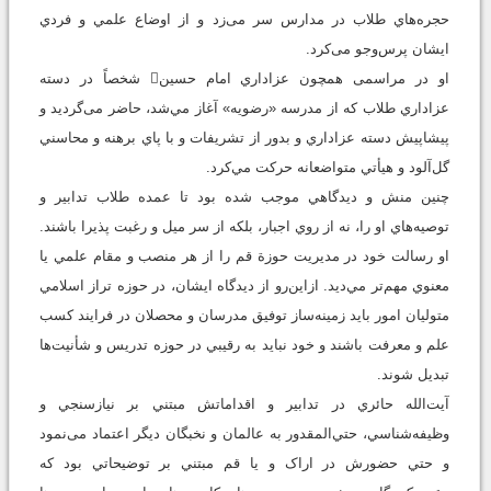
حجره‌هاي طلاب در مدارس سر می‌زد و از اوضاع علمي و فردي
ايشان پرس‌وجو می‌کرد.
او در مراسمی همچون عزاداري امام حسين شخصاً در دسته
عزاداري طلاب که از مدرسه «رضويه» آغاز مي‌شد، حاضر می‌گردید و
پيشاپيش دسته عزاداري و بدور از تشريفات و با پاي برهنه و محاسني
گل‌آلود و هيأتي متواضعانه حرکت مي‌کرد.
چنين منش و ديدگاهي موجب شده بود تا عمده طلاب تدابير و
توصيه‌هاي او را، نه از روي اجبار، بلکه از سر ميل و رغبت پذيرا باشند.
او رسالت خود در مديريت حوزة قم را از هر منصب و مقام علمي يا
معنوي مهم‌تر مي‌ديد. ازاين‌رو از ديدگاه ایشان، در حوزه تراز اسلامي
متوليان امور ‌بايد زمينه‌ساز توفيق مدرسان و محصلان در فرايند کسب
علم و معرفت باشند و خود نبايد به رقيبي در حوزه تدريس و شأنيت‌ها
تبديل شوند.
آيت‌‌الله حائري در تدابير و اقداماتش مبتني بر نيازسنجي و
وظيفه‌شناسي، حتي‌المقدور به عالمان و نخبگان ديگر اعتماد می‌نمود
و حتي حضورش در اراک و يا قم مبتني بر توضيحاتي بود که