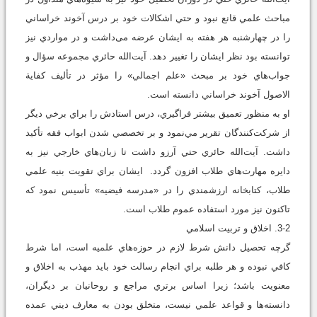
مباحث علمي قانع نبود و حتي اشکالات خود بر درس آخوند خراساني
را در چهارشنبه هر هفته به ايشان عرضه می‌داشت و در مواردي نیز
توانسته بود نظر ايشان را تغيير دهد. آيت‌‌الله حائري مجموعه سؤال و
جواب‌هاي خود بر مبحث «علم اجمالي» را مؤثر در تأليف کفاية
الاصول آخوند خراساني دانسته است.
او به منظور تعميق بيشتر فراگيري، درس استادش را براي برخي ديگر
از شرکت‌کنندگان تقرير مي‌نمود و بر تخصصي شدن ابواب فقه تأکيد
داشت. آيت‌الله حائري حتي آرزو داشت تا زبان‌هاي خارجي نيز به
دايره مهارت‌هاي طلاب افزون گردد. ایشان براي تقويت بنيه علمي
طلاب، کتابخانه ارزشمندي را در «مدرسه فيضيه» تأسيس نمود که
تاکنون نيز مورد استفاده عموم طلاب است.
3-2. اخلاق و تربيت اسلامي
گرچه تحصيل دانش شرط لازم در حوزه‌هاي علميه است، اما شرط
کافي نبوده و هر طلبه براي انجام رسالت خود ‌بايد مهذب به اخلاق و
معنويت باشد؛ زیرا اساس برتري مراجع و روحانيان بر ديگران،
دانسته‌ها و قواعد علمي نیست، متخلق بودن به معارف ديني عمده