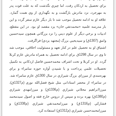
براي تحصيل به اردکان رفت، اما چيزي نگذشت که به علت فوت پدر
به مهرجرد، نزد مادرش بازگشت و به نگهداري از وي همت گمارد.
علاقه او به ادامه تحصيل موجب شد تا بار ديگر عازم سفر گردد و اين
بار مدرسه علميه «محمدتقي خان» يزد مقصد او بود. در اين مقطع،
ادبيات و برخي ديگر از علوم ديني را نزد بزرگاني همچون سيدحسين
وامق (1307ق) و سيديحيي بزرگ (مجتهد يزدي) فراگرفت.
اشتياق او به تحصيل علم در کنار تعهد و مسئوليت اخلاقي، موجب شد
تا وي در سال 1298ق براي ادامه تحصيل به همراه مادرش عازم کربلا
گردد. او در کربلا و تحت اشراف محمدحسين فاضل اردکاني به تکميل
تحصيلات علمي پرداخت و با شنيدن آوازه حوزه سامراء و براي
بهره‌مندي از ميرزاي بزرگ شيرازي در سال 1300ق عازم سامراء شد.
در سامراء از محضر استادانی مثل شيخ فضل‌الله نوري (م1327ق)،
ميرزاابراهيم محلاتي شيرازي (م1336ق) و ميرزامهدي شيرازي
(م1380ق) بهره برده و سپس از دروس خارج فقه و اصول سيدمحمد
فشارکي (م1316ق) و ميرزامحمدتقي شيرازي (م1338ق) و
ميرزامحمدحسن شيرازي (م1312ق) استفاده کرد.