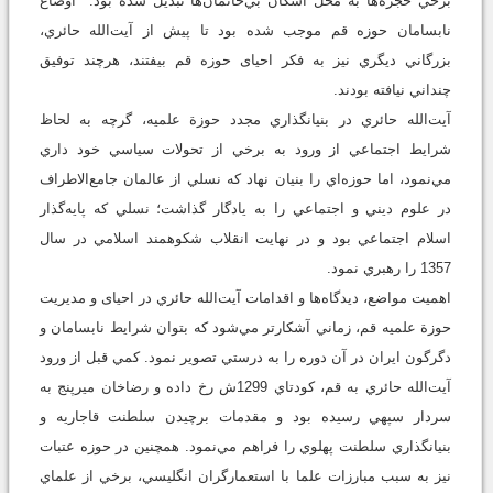
برخي حجره‌ها به محل اسکان بي‌خانمان‌ها تبديل شده بود. اوضاع
نابسامان حوزه قم موجب شده بود تا پيش از آيت‌‌الله حائري،
بزرگاني ديگري نيز به فکر احيای حوزه قم بيفتند، هرچند توفيق
چنداني نيافته بودند.
آيت‌‌الله حائري در بنيانگذاري مجدد حوزة علميه، گرچه به لحاظ
شرایط اجتماعي از ورود به برخي از تحولات سياسي خود داري
مي‌نمود، اما حوزه‌اي را بنيان نهاد که نسلي از عالمان جامع‌الاطراف
در علوم ديني و اجتماعي را به يادگار گذاشت؛ نسلي که پايه‌گذار
اسلام اجتماعي بود و در نهايت انقلاب شکوهمند اسلامي در سال
1357 را رهبري نمود.
اهميت مواضع، ديدگاه‌ها و اقدامات آيت‌‌الله حائري در احيای و مديريت
حوزة علميه قم، زماني آشکار‌تر مي‌شود که بتوان شرایط نابسامان و
دگرگون ايران در آن دوره را به درستي تصوير نمود. کمي قبل از ورود
آيت‌‌الله حائري به قم، کودتاي 1299ش رخ داده و رضاخان ميرپنج به
سردار سپهي رسيده بود و مقدمات برچيدن سلطنت قاجاريه و
بنيانگذاري سلطنت پهلوي را فراهم مي‌نمود. همچنين در حوزه عتبات
نيز به سبب مبارزات علما با استعمارگران انگليسي، برخي از علماي