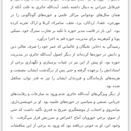
غيرقابل جبراني به دنبال داشته باشد. آيت‌‌الله حائري به علت آنکه از
همان سال‌هاي نوجواني مراکز علمي و حوزه‌هاي گوناگونی را در
مهرجرد، عقدا، اردکان، يزد، نجف، سامراء، کربلا و اراک تجربه کرده
بود، اين بار در قامت مدير حوزه با تکيه بر تجارب سترگ خود، سبکي
پويا و کم‌هزينه براي مديريت حوزه قم به اجرا درآورد.
رسيدگي به ذخاير، نخبگان و عالماني که عمر خود را صرف تعالي دين
و دانش در حوزه‌ها کرده‌اند از ديگر اصول آيت‌الله حائري در مديريت
حوزه بود. او پيش از اين نيز در عتبات پرستاري و نگهداري برخي از
استادانش را برعهده گرفته و حتي پس از درگذشت ايشان، معيشت و
هزينه‌هاي بازماندگان و فرزندان ايشان را نيز به قدر توان، متکفل
شده بود.
از ديگر ويژگي‌هاي آیت‌الله حائري عدم ورود به منازعات و رقابت‌هاي
جرياني، صنفي و سياسي در حوزه‌هاي علميه بود. او بر خويشتن‌داري،
ميانه‌روي و اجتناب از موضعگيري صريح به قدري تأکيد داشت که حتي
از سوي برخي حوزويان آماج اعتراض و سرزنش قرار مي‌گرفت. با
وجود این، او به خوبي دريافته بود که ورود به برخي از اين مناقشات