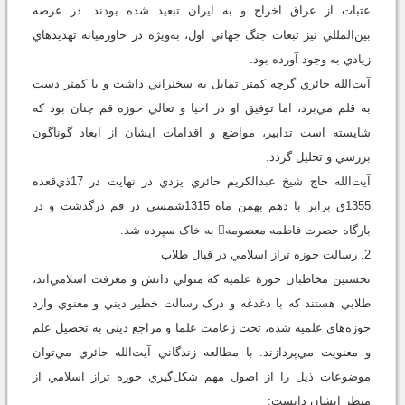
عتبات از عراق اخراج و به ايران تبعيد شده بودند. در عرصه
بين‌المللي نيز تبعات جنگ جهاني اول، به‌ويژه در خاورميانه تهديدهاي
زيادي به وجود آورده بود.
آيت‌‌الله حائري گرچه کمتر تمايل به سخنراني داشت و يا کمتر دست
به قلم مي‌برد، اما توفيق او در احيا و تعالي حوزه قم چنان بود که
شايسته است تدابير، مواضع و اقدامات ایشان از ابعاد گوناگون
بررسي و تحليل گردد.
آيت‌‌الله حاج شيخ عبدالکريم حائري يزدي در نهايت در 17ذي‌قعده
1355ق برابر با دهم بهمن ماه 1315شمسي در قم درگذشت و در
بارگاه حضرت فاطمه معصومه به خاک سپرده شد.
2. رسالت حوزه تراز اسلامي در قبال طلاب
نخستين مخاطبان حوزة علميه که متولي دانش و معرفت اسلامي‌اند،
طلابي هستند که با دغدغه و درک رسالت خطير ديني و معنوي وارد
حوزه‌هاي علميه شده، تحت زعامت علما و مراجع ديني به تحصيل علم
و معنويت مي‌پردازند. با مطالعه زندگاني آيت‌الله حائري مي‌توان
موضوعات ذیل را از اصول مهم شکل‌گيري حوزه تراز اسلامي از
منظر ايشان دانست: