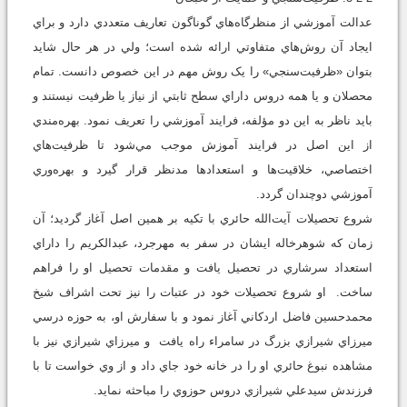
عدالت آموزشي از منظرگاه‌هاي گوناگون تعاريف متعددي دارد و براي
ايجاد آن روش‌هاي متفاوتي ارائه شده است؛ ولي در هر حال شايد
بتوان «ظرفيت‌سنجي» را يک روش مهم در اين خصوص دانست. تمام
محصلان و يا همه دروس داراي سطح ثابتي از نياز يا ظرفيت نیستند و
‌بايد ناظر به اين دو مؤلفه، فرايند آموزشي را تعريف نمود. بهره‌مندي
از اين اصل در فرايند آموزش موجب مي‌شود تا ظرفيت‌هاي
اختصاصي، خلاقيت‌ها و استعدادها مدنظر قرار گیرد و بهره‌وري
آموزشي دوچندان گردد.
شروع تحصيلات آیت‌الله حائري با تکيه بر همين اصل آغاز گرديد؛ آن
زمان که شوهرخاله ایشان در سفر به مهرجرد، عبدالکريم را داراي
استعداد سرشاري در تحصيل يافت و مقدمات تحصيل او را فراهم
ساخت. او شروع تحصيلات خود در عتبات را نيز تحت اشراف شيخ
محمدحسين فاضل اردکاني آغاز نمود و با سفارش او، به حوزه درسي
ميرزاي شيرازي بزرگ در سامراء راه يافت و ميرزاي شيرازي نيز با
مشاهده نبوغ حائري او را در خانه خود جاي داد و از وي خواست تا با
فرزندش سيدعلي شيرازي دروس حوزوي را مباحثه نمايد.