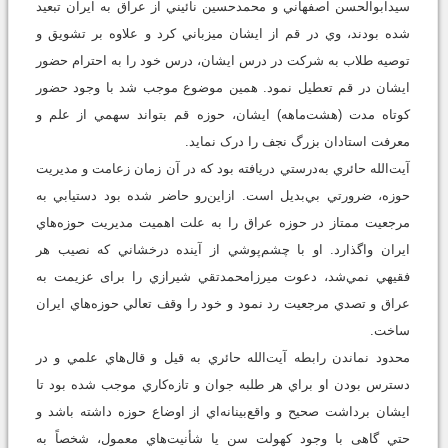
سيدابوالحسن اصفهاني و محمدحسين نائيني از عراق به ايران تبعيد
شده بودند، وي در قم از ايشان ميزباني کرد و علاوه بر تشويق و
توصيه طلاب به شرکت در درس ايشان، درس خود را به احترام حضور
ايشان در قم تعطيل نمود. همين موضوع موجب شد با وجود حضور
کوتاه مدت (هشت‌ماهه) ايشان، حوزه قم بتواند سهمي از علم و
معرفت استادان بزرگ نجف را درک نمايد.
آيت‌‌الله حائري به‌درستي دريافته بود که در آن زمان زعامت و مديريت
حوزه، ضرورتي بي‌بديل است. ازاين‌رو حاضر شده بود دستيابي به
مرجعيت ممتاز در حوزه عراق را به علت اهميت مديريت حوزه‌هاي
ايران واگذارد. او با چشم‌پوشي از آينده درخشاني که نصيب هر
فقيهي نمي‌شد، دعوت ميرزامحمدتقي شيرازي را برای عزیمت به
عراق و تصدي مرجعيت رد نمود و خود را وقف تعالي حوزه‌هاي ايران
ساخت.
محدود نماندن رابطه آیت‌الله حائري به قيل و قال‌هاي علمي و در
دسترس بودن او براي هر طلبه جوان و تازه‌کاري موجب شده بود تا
ایشان برداشت صحيح و واقع‌بينانه‌اي از اوضاع حوزه داشته باشد و
حتي گاهی با وجود کهولت سن يا شأنيت‌هاي معمول، شخصاً به