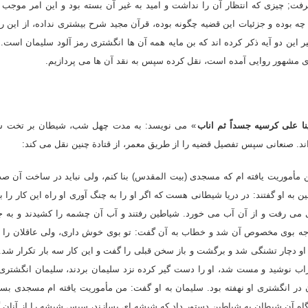
فت; چیزى که انتظار آن را نداشت و امید به غیر آن بسته بود و این امر موجب ت
ه بوده و جزئیات این قضیه چگونه بوده، قرآن مجید شرح بیشترى نداده، از این ر
 این دو آیه ذکر کرده اند که بن مایه همه آن ها انگشترى رمز آلود سلیمان است. م
ى مشهور روایى آمده است، نقل کرده سپس به نقد آن ها مى پردازیم.
ینا على کرسیه جسداً ثم اناب
» مى نویسد: به مدت چهل شب، شیطان بر تخت سلی
اند. صنعانى سپس تفصیل قضیه را از طریق معمر، از قتادة چنین نقل مى کند:
مأموریت یافته ام که مسجدى (بیت المقدس) بنا کنم، ولى نباید در ساخت آن صداى
ن به او گفتند: در دریا شیطانى هست که اگر او را به چنگ آورى او راه این کار را 
 مى رفت و از آن آب مى خورد. شیاطین رفتند و آب آن چشمه را کشیدند و به ج
جه بوى مخصوص آن شد و خطاب به آن گفت: تو بوى خوش دارى، ولى عاقلان را سف
و دچار تشنگى شد و برگشت و باز سخن قبلى را گفت و این کار سه بار تکرار شد. 
راب نوشید و مست شد، او را دست گیر کرده نزد سلیمان بردند، سلیمان انگشترى خ
 در انگشترى او نهفته بود. سلیمان به او گفت: من مأموریت یافته ام مسجدى بس
 گاه آن شیطان به شیاطین دستور داد که شیشه اى بسازند، سپس شیشه را از آنان 