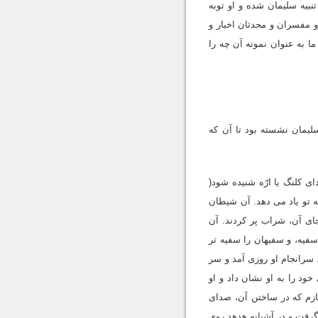
نبیه سلیمان شده و او توبه
و مفسران و محدثان اخبار و
ا به عنوان نمونه آن چه را
مان نشسته بود تا آن که
 کلنگ یا ارّه شنیده شود(
به تو یاد مى دهد. آن شیطان
اى آن، شراب پر کردند. آن
یه، و سفیهان را سفیه تر
سرانجام او روزى آمد و سر
ود را به او نشان داد و او
ازم که در ساختن آن، صداى
گرفت و در آشیانه هدهد روى