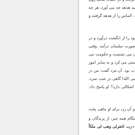
د هدهد چه مى آورد، هر چه
الماس را از هدهد گرفتند و
 را از انگشت درآورد و در
صورت سلیمان درآمد. وقتى
یمان مى نشست و حکومت مى
ستى مى کرد و به سایر امور
ب بود. آن مرد گفت: من در
بى الله! گاهى در شب سرد،
شکالى دارد؟ او پاسخ داد:
 و آن زن براى او ماهى پخت
گام همه چیز، از پرندگان و
«
رب اغفرلى وهب لى ملکاً