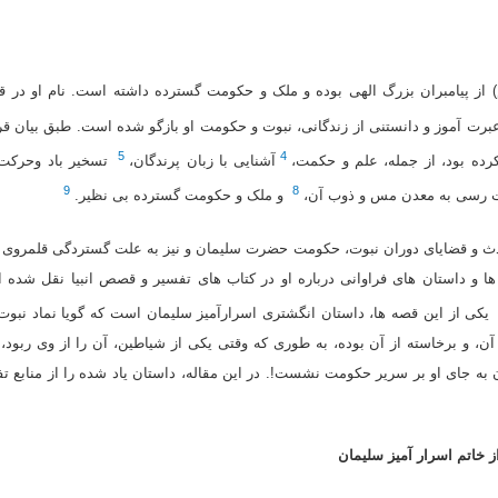
م) از پیامبران بزرگ الهى بوده و ملک و حکومت گسترده داشته است. نام او در 
عبرت آموز و دانستنى از زندگانى، نبوت و حکومت او بازگو شده است. طبق بیان قر
5
4
رده بود، از جمله، علم و حکمت،
آشنایى با زبان پرندگان،
تسخیر باد وحرکت 
9
8
رسى به معدن مس و ذوب آن،
و ملک و حکومت گسترده بى نظیر.
وادث و قضایاى دوران نبوت، حکومت حضرت سلیمان و نیز به علت گستردگى قلمروى 
ها و داستان هاى فراوانى درباره او در کتاب هاى تفسیر و قصص انبیا نقل شده ا
یکى از این قصه ها، داستان انگشترى اسرارآمیز سلیمان است که گویا نماد نبوت
ن، و برخاسته از آن بوده، به طورى که وقتى یکى از شیاطین، آن را از وى ربود،
ه جاى او بر سریر حکومت نشست!. در این مقاله، داستان یاد شده را از منابع 
 خاتم اسرار آمیز سلیمان