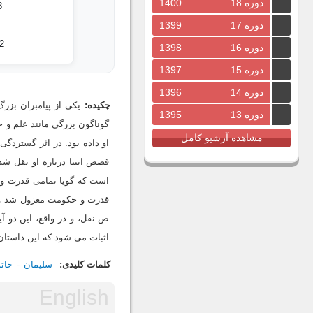
دوره 18
1400
3
دوره 17
1399
2
دوره 16
1398
دوره 15
1397
دوره 14
1396
چکیده:
یکى از پیامبران بزرگ
دوره 13
1395
گوناگون بزرگى مانند علم و 
مشاهده آرشیو کامل
او داده بود. در اثر گستردگ
قصص انبیا درباره او نقل شد
است که گویا تمامى قدرت و ح
ص نقل، و در واقع، این دو آ
اثبات مى شود که این داستان، 
کلمات کلیدی:
سلیمان
خات