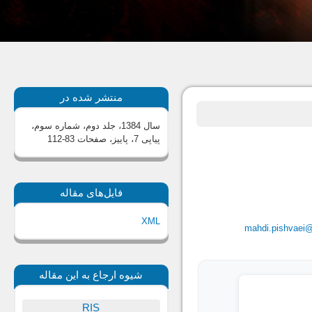
منتشر شده در
سال 1384، جلد دوم، شماره سوم،
پیاپی 7، پاییز
، صفحات 83-112
فایل‌های مقاله
XML
mahdi.pishvaei
شیوه ارجاع به این مقاله
RIS