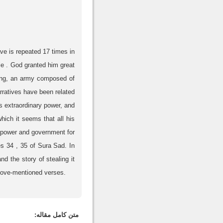
ve is repeated 17 times in
le . God granted him great
ring, an army composed of
ratives have been related
s extraordinary power, and
ich it seems that all his
 power and government for
s 34 , 35 of Sura Sad. In
d the story of stealing it
 above-mentioned verses.
متن کامل مقاله: