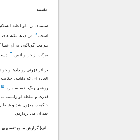
مقدمه
سلیمان بن داود(علیه السلا
3
است،
در آن ها نکته هاى 
مواهب گوناگون به او عطا ک
7
مرکب از جن و انس،
دست 
در اثر فزونى رویدادها و ح
العاده اى که داشته، حکایت 
10
روشنى رنگ افسانه دارد.
قدرت و سلطه او وابسته به آ
حاکمیت معزول شد و شیطان ب
نقد آن مى پردازیم:
الف) گزارش منابع تفسیرى از