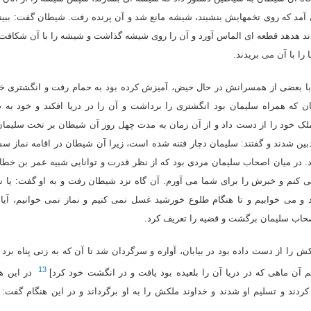
 آمد که روى تخمهایش بنشیند، شیشه مانع شد و آن پرنده رفت. شیطان گفت: ببینی
دیدند هدهد قطعه اى الماس آورد و آن را روى شیشه گذاشت و شیشه را با آن شکافت. 
ا با آن مى بریدند.
ا بعضى از همسرانش در حال حیض، آمیزش کرده بود به حمام رفت و انگشترى خود
که همراه سلیمان بود انگشترى را برداشت و آن را در دریا افکند و خود به 
 ملک خود را از دست داد و از آن زمان به مدت چهل روز آن شیطان بر تخت سل
بین شدند و گفتند: سلیمان دچار فتنه شده است، زیرا آن شیطان در اقامه نماز س
د. در میان اصحاب سلیمان مردى بود که از نظر قدرت و توانایى شبیه عمر بن خطا
ى کنم و خبرش را براى شما مى آورم. آن گاه نزد شیطان رفت و به او گفت: یا ن
 مى خوابیم و تا هنگام طلوع خورشید غسل نمى کنیم و نماز نمى خوانیم، آیا ا
صحاب سلیمان برگشت و قضیه را تعریف کرد.
 را از دست داده بود در بیابان، آواره و سرگردان شد تا آن که به زنى پناه برد
13
 آن ماهى که در دریا آن را بلعیده بود یافت و در انگشت خود کرد]
در این هن
 کردند و تسلیم او شدند و خداوند ملکش را به او برگرداند و در این هنگام گفت: 