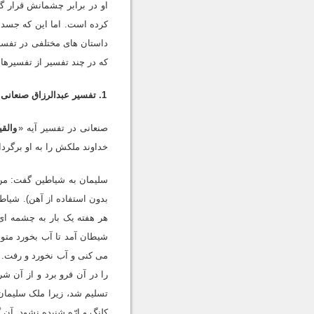
او در برابر چشمانش قرار گر
کرده است. اما این که جسد چ
داستان هاى مختلفى در تفسیر
که در چند تفسیر از تفسیرها
1. تفسیر عبدالرزاق صنعانى
صنعانى در تفسیر آیه «
والق
خداوند ملکش را به او برگرد
سلیمان به شیاطین گفت: من 
بدون استفاده از آهن). شیاطی
هر هفته یک بار به چشمه اى
شیطان آمد تا آب بخورد متو
مى کنى و آب نخورد و رفت. ا
را در آن فرو برد و از آن ش
تسلیم شد، زیرا ملک سلیمان
کلنگ و ارّه شنیده نشود. آن