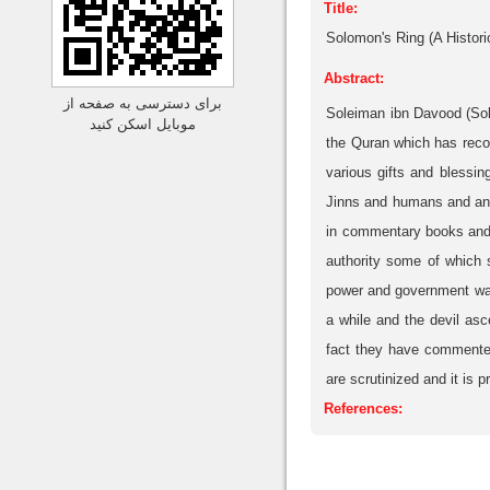
Title:
Solomon's Ring (A Histori
Abstract:
برای دسترسی به صفحه از
Soleiman ibn Davood (Solo
موبایل اسکن کنید
the Quran which has recou
various gifts and blessi
Jinns and humans and ang
in commentary books and m
authority some of which 
power and government was
a while and the devil as
fact they have commented 
are scrutinized and it is 
References: