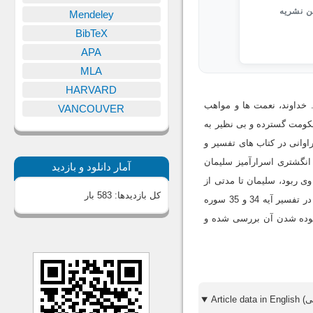
ین نشریه
Mendeley
BibTeX
APA
MLA
HARVARD
. خداوند، نعمت ها و مواهب
VANCOUVER
حکومت گسترده و بى نظیر به
اوانى در کتاب هاى تفسیر و
 انگشترى اسرارآمیز سلیمان
آمار دانلود و بازدید
ى ربود، سلیمان تا مدتى از
کل بازدیدها:
583 بار
قدرت و حکومت معزول شد و شیطان به جاى او بر سریر سلطنت نشست. بسیارى از مفسران، این افسانه را در تفسیر آیه 34 و 35 سوره
 ربوده شدن آن بررسى شده و