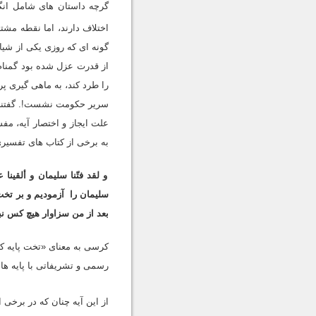
گرچه داستان هاى شامل انگش
اختلاف دارند، اما نقطه مش
گونه اى که روزى یکى از شی
از قدرت عزل شده بود گمنام
را طرد کند، به ماهى گیرى پر
علت ایجاز و اختصار آیه، مف
به برخى از کتاب هاى تفسیرى
و لقد فتّنا سلیمان و ألقینا
سلیمان را
آزمودیم و بر تخ
بعد از من سزاوار هیچ کس نب
کرسى به معناى «تخت پایه کو
رسمى و تشریفاتى با پایه هاى 
از این آیه چنان که در برخى 