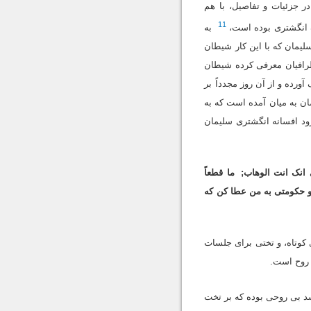
 جزئیات و تفاصیل، با هم
11
 انگشترى بوده است،
به
یمان که با این کار شیطان
طرافیان معرفى کرده شیطان
ورده و از آن روز مجدداً بر
ورد حضرت سلیمان به میان آمده است که به
رود افسانه انگشترى سلیمان
 انک انت الوهاب;
ما قطعاً
 و حکومتى به من عطا کن که
 کوتاه، و تختى براى جلسات
 روح است.
د بى روحى بوده که بر تخت