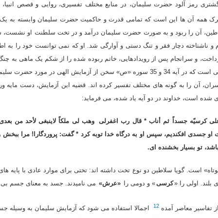
ترى رمز آلود حضرت سلیمان، در منابع مختلف تفسیرى، روایى و قصص انبیا، در
ترک همه آن ها این است که تمامى قدرت و حاکمیت حضرت سلیمان وابسته به یک
اطین، آن را ربود و به صورت حضرت سلیمان درآمد و در تخت سلطنت او نشست، سل
 و ناشناخته دچار فقر و تنگ دستى و آوارگى شد. او که نمى توانست خود را به ا
داخت، و سرانجام پس از رویدادهایى، خاتم ربوده شده را از شکم یک ماهى به چنگ آ
سریر حکومت نشست!. گفتنى است که در آیه 34 و 35 سوره «ص» سخن از آزمایش الهى در م
سران، آن را به گونه هاى مختلف تفسیر کرده اند. قضیه این آزمایش، دست مایه و
 شده است، خداوند در دو آیه یاد شده، مى فرماید:
 على کرسیّه جسداً ثم أناب * قال رب اغفرلى
وهب لى ملکاً لاینبغى لأحد من بعدى
ت او جسدى افکندیم، سپس او به درگاه خدا توبه کرد * گفت: پروردگارا! مرا ببخش
اشد، تو بسیار بخشنده اى.
تاه» است. گویا سلاطین دو نوع تخت داشته اند: تختى براى موارد عادى با پایه هاى
بلند. اولى را «
کرسى
» و دومى را
«عرش»
مى نامیدند. جسد به معناى جسم بى
12
از تفاسیر معاصر آمده
اجمالا استفاده مى شود که آزمایش سلیمان به وسیله جس