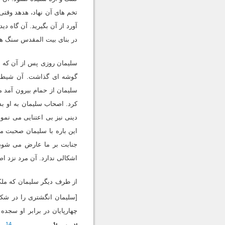
تخم هاى آن نهاد، هدهد وقتى
آورد از آن بگیرید. آن گاه 
در بناى بیت المقدس سنگ ها ر
سلیمان روزى پس از آن که ب
گوشه اى گذاشت. آن شیطان 
سلیمان از حمام بیرون آمد
کرد. اصحاب سلیمان به او بد
دینى نیز بى اعتنایى مى نمو
این باره با سلیمان صحبت م
جنابت بر ما عارض مى شود و
اشکالى ندارد. آن مرد نزد ا
از طرف دیگر سلیمان که ملکش
[سلیمان انگشترى را در شکم
چهارپایان در برابر او سجده
14