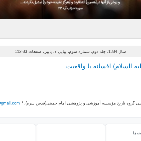
سال 1384، جلد دوم، شماره سوم، پیاپی 7، پاییز
، صفحات 83-112
ه السلام) افسانه یا واقعیت
شى گروه تاریخ مؤسسه آموزشى و پژوهشى امام خمینى(قدس سره). /
@gmail.com
ه‌ها