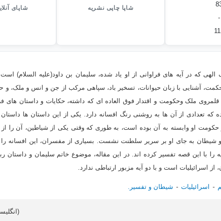
8
شاپا چاپی نشریه
شاپای آنلا
-
11
 الهى که در آیه هاى فراوانى از او یاد شده، سلیمان بن داود(علیه السلام) است
حکمت، آشنایى با زبان حیوانات، تسخیر باد، سپاهى مرکب از جن و انس و ملک، و 
ى قلمروى ملک وحکومت و اقتدار فوق العاده اى که داشته، حکایات و داستان هاى فر
ه که تعدادى از آن ها به روشنى رنگ افسانه دارد. یکى از این داستان ها داستان
کومت او وابسته به آن بوده است، به طورى که وقتى یکى از شیاطین، آن را از و
یه را با این قصه تفسیر کرده اند. در این مقاله، موضوع خاتم سلیمان و داستان
از اسرائیلیات است و با دو آیه مزبور ارتباطى ندارد.
م
اسرائیلیات
شیطان و تفسیر.
Article data in English (انگلیسی)