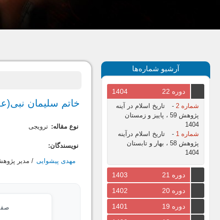
آرشیو شماره‌ها
دوره 22
1404
خاتم سلیمان نبى(علی
شماره 2
-
تاریخ اسلام در آینه
پژوهش 59 ، پاییز و زمستان
1404
نوع مقاله:
ترویجی
شماره 1
-
تاریخ اسلام درآینه
پژوهش 58 ، بهار و تابستان
نویسندگان:
1404
مهدی پیشوایی
/ مدیر پژوه
دوره 21
1403
دوره 20
1402
دوره 19
1401
صفح