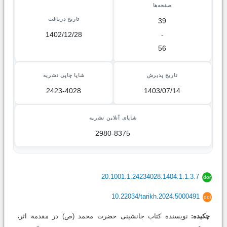
صفحه‌ها
تاریخ دریافت
39
1402/12/28
-
56
تاریخ پذیرش
شاپا چاپی نشریه
2423-4028
1403/07/14
شاپای آنلاین نشریه
2980-8375
20.1001.1.24234028.1404.1.1.3.7
dor
10.22034/tarikh.2024.5000491
doi
چکیده:
نویسندة کتاب جانشینی حضرت محمد (ص) در مقدمة اثر،