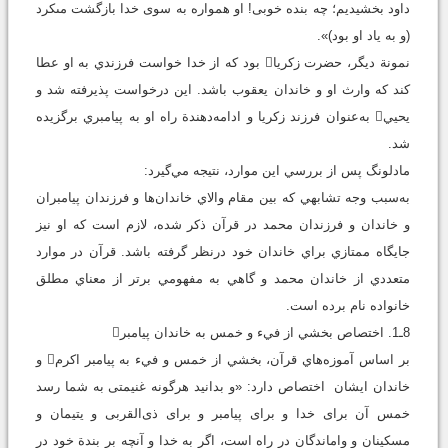
داود بخشيديم؛ چه بنده خوبى! او همواره به سوى خدا بازگشت مى‏كرد
(و به ياد او بود)».
نمونة ديگر، حضرت زکريا بود که از خدا خواست فرزندي به او عطا
کند که وارث او و خاندان يعقوب باشد. اين درخواست پذيرفته شد و
يحيي به‌عنوان فرزند زکريا و ادامه‌دهندة راه او به پيامبري برگزيده
شد.
مادلونگ پس از بررسي اين موارد، نتيجه مي‌گيرد:
به‌سبب وجه تشابهي که بين مقام والاي خاندان‌ها و فرزندان پيامبران
و خاندان و فرزندان محمد در قرآن ذکر شده، لازم است که او نيز
جايگاه ممتازي براي خاندان خود درنظر گرفته باشد. قرآن در موارد
متعددي از خاندان محمد و گاهي به مفهومي برتر از معناي مطلق
خانواده نام برده است.
8ـ1. اختصاص بخشي از فيء و خمس به خاندان پيامبر
بر اساس آموزه‌هاي قرآن، بخشي از خمس و فيء به پيامبر اکرم و
خاندان ايشان اختصاص دارد: «و بدانيد هرگونه غنيمتى به شما رسد
خمس آن براى خدا و براى پيامبر و براى ذى‌القربى و يتيمان و
مسكينان و واماندگان در راه است، اگر به خدا و آنچه بر بندة خود در