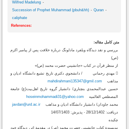
Wilfred Madelung
Succession of Prophet Muhammad (pbuh&hh)
Quran
caliphate
References:
متن کامل مقاله:
بررسي و نقد ديدگاه ويلفرد مادلونگ دربارة خلافت پس از پيامبر اکرم
(ص)
از منظر قرآن در کتاب «جانشيني حضرت محمد (ص)»
 مهدي رحماني / دانشجوي دكتري تاريخ تشيع دانشگاه اديان و
مذاهب
mahdirahmani135347@gmil.com
حسين عبدالمحمدي بنچناري/ دانشيار گروه تاريخ اهل‌بيت(ع) جامعة
‌المصطفي العالميه
hoseinmohammadi31@yahoo.com
محمد جاودان/ دانشيار دانشگاه اديان و مذاهب
javdan@urd.ac.ir
دريافت: 28/12/1402 - پذيرش: 14/07/1403
چکيده
نويسندة کتاب جانشيني حضرت محمد (ص) در مقدمة اثر، ديدگاه خود