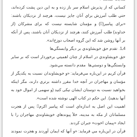
کساني که از پذيرش اسلام سر باز زده و به اين دين پشت کرده‌اند،
حتي طلب آمرزش براي آنان جايز نيست، هرچند از نزديکان باشند:
«براى پيامبر() و مؤمنان شايسته نيست كه براى مشركان (از
خداوند) طلب آمرزش كنند، هرچند از نزديكان آنان باشند، پس از آنكه
بر آنها روشن شد كه اين گروه اصحاب دوزخ‌اند».
4ـ1. تقدم حق خويشاوندي بر ديگر وابستگي‌ها
حق خويشاوندي در اسلام از چنان اهميتي برخوردار است که بر ساير
وابستگي‌ها و دوستي‌ها مقدم دانسته مي‌شود.
قرآن کريم در اين‌باره مي‌فرمايد: «و خويشاوندان نسبت به يكديگر از
مؤمنان و مهاجران در آنچه خدا مقرر داشته برتري دارند، مگر اينكه
بخواهيد نسبت به دوستان ايشان نيكى كنيد (و سهمى از اموال خود به
آنها بدهيد). اين حكم در كتاب الهى نوشته شده است».
اهميت اين اصل به اندازه‌اي است که پيامبر اکرم پس از هجرت
مسلمانان از مکه به مدينه، خلأ پيوندهاي خويشاوندي مهاجران را با
ايجاد «پيمان اخوت» جبران کردند.
قرآن در اين‌باره مي فرمايد: «و آنها كه ايمان آوردند و هجرت نمودند