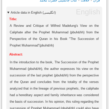
قرآن
خلافت
کتاب جانشینی حضرت محمد
Article data in English (انگلیسی)
Title:
A Review and Critique of Wilfred Madelung's View on the
Caliphate after the Prophet Muhammad (pbuh&hh) from the
Perspective of the Quran in his Book "The Succession of
Prophet Muhammad"(pbuh&hh)
Abstract:
In the introduction to the book, The Succession of the Prophet
Muhammad (pbuh&hh), the author expresses his view on the
succession of the last prophet (pbuh&hh) from the perspective
of the Quran and concludes from the totality of the verses
analyzed that in the lineage of previous prophets, the caliphate
had a hereditary aspect and family inheritance was considered
the basis of succession. In his opinion, this ruling regarding the
succession of Prophet Muhammad (pbuh&hh) could also have