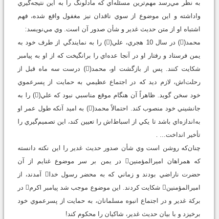
به ‌نظر مي‌رسد مهم‌ترين مسئله‌اي که مادلونگ را به اين نتيجه‌گيري
واداشته و اين موضوع از سوي ناقدان نيز مغفول واقع شده، فهم
اشتباه او از متن حديث غدير و شأن صدور آن است. وي مي‌نويسد:
محمد() در سال 10 هجري، علي() را به نمايندگي از طرف خود به
يمن فرستاد و رفتار او در آنجا عده‌اي را برانگيخت که از او به پيامبر
شکايت کنند. پس از بازگشت او، محمد() درست سه ماه قبل از
رحلت‌اش، لازم ديد که در اجتماع عظيمي به حمايت از پسرعموي
خود سخن گويد. ظاهراً آن هنگام موقع مناسبي نبود که علي() را به
جانشيني خود منصوب کند. احتمالاً محمد() به اميد آنکه طول عمر او
به‌اندازه‌اي باشد تا يکي از اسباط‌اش را تعيين کند، اين تصميم‌گيري را
تأخير انداخت... .
چنان‌که روشن است وي شأن صدور حديث غدير را اين نکته دانسته
که همراهان اميرالمؤمنين در يمن بر سر موضوع غنايم از آن
حضرت ناراضي بودند و زماني که به محضر رسول خدا آمدند، از
اميرالمؤمنين شکايت کردند. اين موضوع موجب شد پيامبر اکرم در
برکة غدير و در اجتماع انبوه مسلمانان، به حمايت از پسرعموي خود
برخيزد و با بيان حديث غدير، شاکيان را محکوم کند!