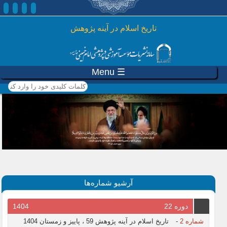
رفتن به محتوای اصلی
تاريخ اسلام در آينه پژوهش
☰ Menu
کلمات کلیدی خود را وارد
کنید
آرشیو شماره‌ها
دوره 22
1404
شماره 2
-
تاریخ اسلام در آینه پژوهش 59 ، پاییز و زمستان 1404