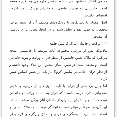
معرفي آشکار جانشين پس از خود، مقصر جلوه مي‌دهد، گرچه معتقد
است: جانشيني به صورت طبيعي، به خاندان نزديک پيامبر اکرم
اختصاص داشت.
اصل مقولة تاريخي‌نگري با رويکردهاي مختلف آن از سوي برخي
محققان به خوبي نقد و تحليل شده و در اينجا، مجالي براي بررسي
آن نيست.
۲-۲. وراثت و خاندان؛ ملاک گزينش خليفه
مادلونگ پس از بررسي مجموعه آيات مرتبط با جانشيني، نتيجه
مي‌گيرد که ملاک تعيين جانشين از منظر قرآن، وراثت و پيوند خانداني
است. او معتقد است: در سيرة انبياي پيشين، اين ملاک وجود داشته و
از نظر قرآن، جانشيني پيامبر اکرم نيز بايد بر همين اساس تبيين
گردد.
اما چنين برداشتي از قرآن، با کليت آموزه‌هاي آن دربارة جانشيني
همخواني ندارد. درست است که قرآن به مسئلة وراثت و خانداني
توجه داشته و جانشينان پيامبران از خاندان آنان برگزيده شده‌اند، اما
اين گزينش صرفاً بر مبناي نسب خانوادگي نبوده، بلکه ملاک اصلي در
انتخاب جانشين، شايستگي‌هاي فردي و تحقق ويژگي‌هاي لازم براي