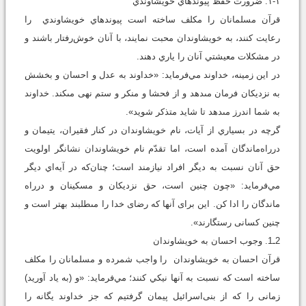
۱-۱. ضرورت حفظ پيوندهاي خويشاوندي
قرآن مسلمانان را مکلف ساخته است پيوندهاي خويشاوندي را
رعايت کنند، به خويشاوندان محبت نمايند، با آنان خوش‌رفتار باشند و
در مشکلات معيشتي آنان را ياري‌ دهند.
در اين زمينه، خداوند مي‌فرمايد: «خداوند به عدل و احسان و بخشش
به نزديكان فرمان مى‏دهد و از فحشا و منكر و ستم نهى مى‏كند. خداوند
به شما اندرز مى‏دهد تا شايد متذكر شويد».
گرچه در بسياري از آيات، نام خويشاوندان در کنار فقيران، يتيمان و
درراه‌ماندگان آمده است، اما تقدّم نام خويشاوندان نشانگر اولويت
حق آنان نسبت به ديگر افراد نيازمند است؛ چنان‌که در آيه‌اي ديگر
مي‌فرمايد: «چون چنين است، حق نزديكان و مسكينان و درراه
ماندگان را ادا كن. اين براى آنها كه رضاى خدا را مى‏طلبند بهتر است و
چنين كسانى رستگارند».
2ـ1. وجوب احسان به خويشاوندان
قرآن احسان به خويشاوندان را واجب شمرده و مسلمانان را مکلف
ساخته است که نسبت به آنها نيکي کنند؛ مي‌فرمايد: «و (به ياد آوريد)
زمانى را كه از بنى‌اسرائيل پيمان گرفتيم كه جز خداوند يگانه را