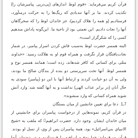
قرآن کريم مي‌فرمايد: «قوم لوط انذارهاى (پى‌درپى پيامبرشان را)
تكذيب كردند. ما بر آنها تندبادى كه ريگ‌ها را به حركت درمى‏آورد،
فرستاديم (و همه را هلاك كرديم)، جز خاندان لوط را كه سحرگاهان
آنها را نجات داديم. اين نعمتى بود از ناحية ما. اين‌گونه پاداش مى‏دهيم
كسى را كه شكرگزار است».
البته همسر حضرت لوط به‌سبب فاش کردن اسرار پيامبر، در شمار
نجات‌يافتگان قرار نگرفت و همراه قوم او به هلاکت رسيد: «خداوند
مثلى براى كسانى كه كافر شده‏اند، زده است؛ همانند همسر نوح و
همسر لوط. آنها تحت سرپرستى دو بنده از بندگان صالح ما بودند،
ولى به آن دو خيانت كردند و ارتباط آنها با اين دو (پيامبر) سودى به
حال آنان (در برابر عذاب الهى) نداشت و به آنها گفته شد: وارد آتش
شويد همراه كسانى كه وارد مى‏شوند».
7ـ1. دعا براي تعيين جانشين از ميان بستگان
در قرآن کريم، نمونه‌هايي از درخواست پيامبران براي جانشيني از
ميان خاندان ايشان وجود دارد. حضرت ابراهيم که ملقب به «شيخ
الانبياي بني‌اسرائيل» بود، همة پيامبران پس از وي، از نسل او بودند.
قرآن مي‌فرمايد: «ما نوح و ابراهيم را فرستاديم و در دودمان آنها