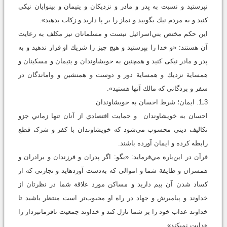
نپرستيد و نسبت به پدر و مادر و نزديكان و يتيمان و بينوايان نيكى
كنيد و به مردم نيك بگوييد و نماز را بر پا داريد و زكات بدهيد».
اين حکم مختص بني‌اسرائيل نيست و مسلمانان نيز مکلف به رعايت
آن هستند: «و خدا را بپرستيد و هيچ چيز را شريك او قرار ندهيد و به
پدر و مادر نيكى كنيد و همچنين به خويشاوندان و يتيمان و مسكينان و
همساية نزديك و همساية دور و دوست و همنشين و واماندگان در
سفر و بردگانى كه مالك آنها هستيد».
3ـ1. ايمان؛ شرط احسان به خويشاوندان
احسان به خويشاوندان و حمايت اقتصادي از آنان تنها زماني جزو
تکاليف ديني محسوب مي‌شود که خويشاوندان با کفر و شرک قطع
رابطه کرده و ايمان آورده باشند.
قرآن در اين‌باره مي‌فرمايد: «بگو: اگر پدران و فرزندان و برادران و
همسران و طايفة شما و اموالى كه به‌دست آورده‏ايد و تجارتى كه از
كساد شدن آن بيم داريد و مساكن مورد علاقة شما در نظرتان از
خداوند و پيامبرش و جهاد در راه او محبوب‌تر است منتظر باشيد تا
خداوند عذاب خود را بر شما نازل كند و خداوند جمعيت نافرمانبردار را
هدايت نمى‏كند».