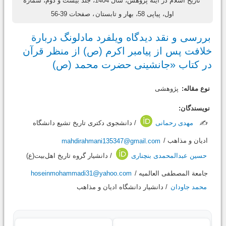
تاریخ اسلام در آینه پژوهش، سال 1404، جلد بیست و دوم، شماره
اول، پیاپی 58، بهار و تابستان
، صفحات 39-56
بررسی و نقد دیدگاه ویلفرد مادلونگ دربارة
خلافت پس از پیامبر اکرم (ص) از منظر قرآن
در کتاب «جانشینی حضرت محمد (ص)
نوع مقاله:
پژوهشی
نویسندگان:
✍️
مهدی رحمانی
/ دانشجوی دکتری تاریخ تشیع دانشگاه
ادیان و مذاهب /
mahdirahmani135347@gmail.com
حسین عبدالمحمدی بنچناری
/ دانشیار گروه تاریخ اهل‌بیت(ع)
جامعة ‌المصطفی العالمیه /
hoseinmohammadi31@yahoo.com
محمد جاودان
/ دانشیار دانشگاه ادیان و مذاهب