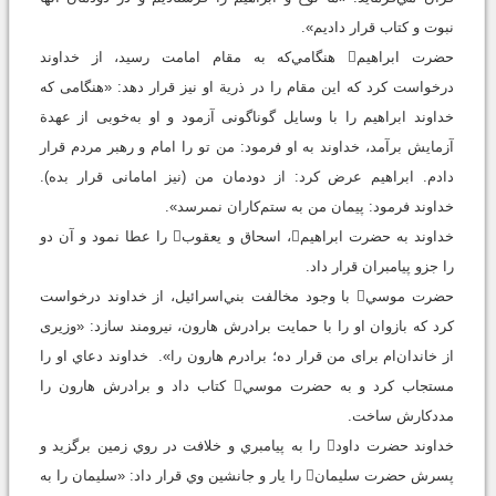
نبوت و كتاب قرار داديم».
حضرت ابراهيم هنگامي‌که به مقام امامت رسيد، از خداوند
درخواست کرد که اين مقام را در ذرية او نيز قرار دهد: «هنگامى كه
خداوند ابراهيم را با وسايل گوناگونى آزمود و او به‌خوبى از عهدة
آزمايش برآمد، خداوند به او فرمود: من تو را امام و رهبر مردم قرار
دادم. ابراهيم عرض كرد: از دودمان من (نيز امامانى قرار بده).
خداوند فرمود: پيمان من به ستم‌كاران نمى‏رسد».
خداوند به حضرت ابراهيم، اسحاق و يعقوب را عطا نمود و آن دو
را جزو پيامبران قرار داد.
حضرت موسي با وجود مخالفت بني‌اسرائيل، از خداوند درخواست
کرد که بازوان او را با حمايت برادرش هارون، نيرومند سازد: «وزيرى
از خاندان‌ام براى من قرار ده؛ برادرم هارون را». خداوند دعاي او را
مستجاب کرد و به حضرت موسي کتاب داد و برادرش هارون را
مددکارش ساخت.
خداوند حضرت داود را به پيامبري و خلافت در روي زمين برگزيد و
پسرش حضرت سليمان را يار و جانشين وي قرار داد: «سليمان را به