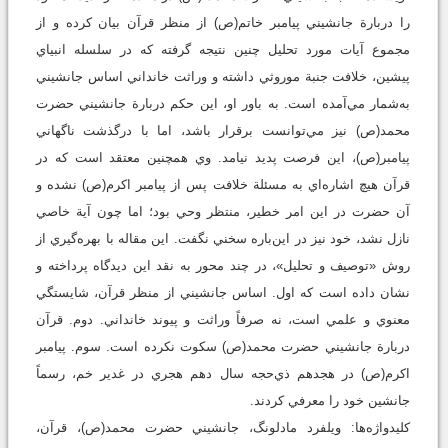
را دربارة جانشيني پيامبر خاتم(ص) از منظر قرآن بيان کرده و از
مجموع آيات مورد تحليل چنين نتيجه گرفته که در سلسله انبياي
پيشين، خلافت جنبة موروثي داشته و وراثت خانداني اساس جانشيني
به‌شمار مي‌آمده است. به باور او، اين حکم دربارة جانشيني حضرت
محمد(ص) نيز مي‌توانست برقرار باشد، اما با درگذشت ناگهاني
پيامبر(ص)، اين فرصت پديد نيامد. وي همچنين معتقد است که در
قرآن هيچ اشاره‌اي به مسئلة خلافت پس از پيامبر اکرم(ص) نشده و
آن حضرت در اين امر خطير، منتظر وحي بود؛ اما چون آية خاصي
نازل نشد، خود نيز در اين‌باره سخني نگفت. اين مقاله با بهره‌گيري از
روش «توصيف و تحليل»، در چند محور به نقد اين ديدگاه پرداخته و
نشان داده است که اول. اساس جانشيني از منظر قرآن، شايستگي
معنوي و علمي است، نه صرفاً وراثت و پيوند خانداني. دوم. قرآن
دربارة جانشيني حضرت محمد(ص) سکوت نکرده است. سوم. پيامبر
اکرم(ص) در هجدهم ذي‌حجه سال دهم هجري در غدير خم، رسماً
جانشين خود را معرفي کردند.
کليدواژه‌ها: ويلفرد مادلونگ، جانشيني حضرت محمد(ص)، قرآن،