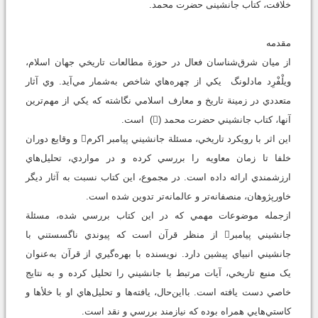
خلافت، کتاب جانشینی حضرت محمد.
مقدمه
از ميان شرق‌شناسان فعال در حوزة مطالعات تاريخي جهان اسلام،
ويلْفْرِد مادلونگ يکي از چهره‌هاي شاخص به‌شمار مي‌آيد. وي آثار
متعددي در زمينة تاريخ و معارف اسلامي نگاشته که يکي از مهم‌ترين
آنها، کتاب جانشيني حضرت محمد () است.
اين اثر با رويکرد تاريخي، مسئلة جانشيني پيامبر اکرم و وقايع دوران
خلفا تا زمان معاويه را بررسي کرده و در مواردي، تحليل‌هاي
ارزشمندي ارائه داده است. در مجموع، اين کتاب نسبت به آثار ديگر
خاورپژوهان، منصفانه‌تر و عالمانه‌تر تدوين شده است.
ازجمله موضوعات مهمي که در اين کتاب بررسي شده، مسئلة
جانشيني پيامبر از منظر قرآن است که پيوندي ناگسستني با
جانشيني انبياي پيشين دارد. نويسنده با بهره‌گيري از قرآن به‌عنوان
يک منبع تاريخي، آيات مرتبط با جانشيني را تحليل کرده و به نتايج
خاصي دست يافته است. بااين‌حال، يافته‌ها و تحليل‌هاي او با خلأها و
کاستي‌هايي همراه بوده که نيازمند بررسي و نقد است.