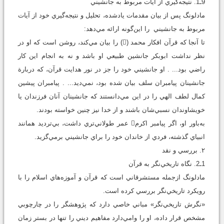
9ـ1. نتيجه‌گيري از آيات مربوط به جانشيني
مادلونگ پس از بيان مقدمات يادشده، تحليل و نتيجه‌گيري خود از آيات
مربوط به جانشيني را اين‌گونه ارائه مي‌دهد:
تا آنجا که قرآن افکار محمد () را بيان مي‌کند، روشن است که او در
نظر نداشت ابوبکر جانشين طبيعي او باشد و نه به انجام اين کار
راضي بود... . او جانشيني خود را جز در نور هدايت قرآن، که دربارة
جانشينان پيامبران سلف بيان شده بود، نمي‌ديد... . پيامبران پيشين
کمال لطف الهي را در اين مي‌دانستند که جانشينان آنان فرزندان يا
خويشاوندان نسبي‌شان باشند و از خدا نيز چنين خواسته بودند.
به‌باور او، اگر پيامبر اکرم عمر طولاني‌تري ‌داشت، بي‌ترديد همانند
انبياي گذشته، فردي از خاندان خود را براي جانشيني برمي‌گزيد.
۲. بررسي و نقد
1ـ2. نگاه تاريخي‌نگر به قرآن
مادلونگ ازجمله مستشرقاني است که قرآن و آموزه‌هاي اسلام را با
رويکرد تاريخي‌نگر بررسي کرده است.
«نگرش تاريخي‌نگر» مباني خاصي دارد که پژوهشگر را در چارچوبي
مشخص قرار داده، او را وامي‌دارد مفاهيم ديني را تنها در بستر زمان