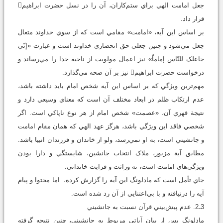
جعل امامت الهي براي ستم‌کاران، آن را در نسل حضرت ابراهيم
قرار داد‌.
‌‌بر اساس‌ اين آيه، «امامت» مقامي است که از سوي خداوند متعال
جعل‌ مي‌شود‌ و چنين جعلي حق انحصاري‌ خداوند است و عبارت «إنّي
جاعلک للنّاس إماماً» نيز اعمال مولويت از ناحية خدا را مي‌رساند و
درخواست حضرت ابراهيم نيز بر آن صحه مي‌گذارد.
مهم‌ترين ويژگي که بر اساس اين آيه شخص امام بايد داشته باشد،
عدم ارتکاب ظلم در ابعاد مختلف آن است که معناي وسيعي دارد و
نتيجة قهري آن، «عصمت» شخص امام از هر نوع ناپاکي است. اگر
شخصي فاقد اين ويژگي باشد، هرگز عهد الهي که همان مقام امامت
و جانشيني است، به او نمي‌رسد، ولو از خاندان و فرزندان انبيا باشد.
مطابق آية مزبور، ملاک انتخاب جانشين، شايستگي و دارا بودن
ويژگي‌هاي امامت است، نه وراثت و قرابت خانداني.
جاي تأمل است که مادلونگ اين آيه را گزارش کرده، اما محتوا و پيام
آيه را درنيافته و با بي‌اعتنايي از آن رد شده است.
3ـ2. عدم پيش‌بيني قرآن نسبت به جانشيني
مادلونگ پس از بيان آياتي مربوط به جانشيني، چنين نتيجه گرفته