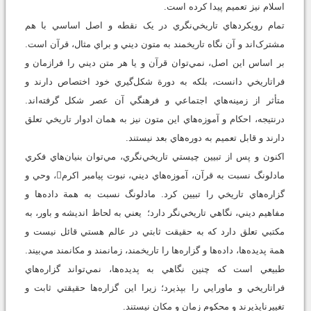
اسلام نيز تعميم پيدا کرده است.
تمام رويکردهاي تاريخي‌نگري در يک نقطه و اصل اساسي با هم
مشترک‌اند و آن نگاه تاريخمند به متون ديني و براي مثال، قرآن است.
بر اساس اين اصل، نمي‌توان قرآن و يا هر متن ديني را فرازمان و
فراتاريخي دانست، بلکه به دورة شکل‌گيري خود اختصاص دارند و
متأثر از زمينه‌هاي اجتماعي و فرهنگي آن عصر شکل گرفته‌‌اند.
درنتيجه، احکام و آموزه‌هاي اين متون نيز به همان ادوار تاريخي تعلق
دارند و قابل تعميم به دوره‌هاي بعد نيستند.
اکنون و پس از تبيين چيستي تاريخي‌نگري، مي‌توان بنيان‌هاي فکري
مادلونگ نسبت به قرآن، آموزه‌هاي ديني، نبوت پيامبر اکرم، وحي و
گزاره‌هاي تاريخي را تبيين کرد. مادلونگ نسبت به همة داده‌ها و
مفاهيم ديني، نگاهي تاريخي‌نگر دارد؛ يعني به لحاظ انديشه و باور، به
مکتبي تعلق دارد که به حقيقت ثابتي در عالم هستي قائل نيست و
همة پديده‌ها، داده‌ها و گزاره‌ها را تاريخمند، زمانمند و مکانمند مي‌بيند.
طبيعي است که چنين نگاهي به پديده‌ها، نمي‌تواند گزاره‌هاي
فراتاريخي و ماورايي را بپذيرد؛ زيرا اين گزاره‌ها حقيقتي ثابت و
تغييرناپذيرند و محکوم زمان و مکان نيستند.