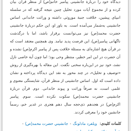
دیدگاه خود را دربارة جانشینی پیامبر خاتم(ص) از منظر قرآن بیان
کرده و از مجموع آیات مورد تحلیل چنین نتیجه گرفته که در سلسله
انبیای پیشین، خلافت جنبة موروثی داشته و وراثت خاندانی اساس
جانشینی به‌شمار می‌آمده است. به باور او، این حکم دربارة جانشینی
حضرت محمد(ص) نیز می‌توانست برقرار باشد، اما با درگذشت
ناگهانی پیامبر(ص)، این فرصت پدید نیامد. وی همچنین معتقد است که
در قرآن هیچ اشاره‌ای به مسئلة خلافت پس از پیامبر اکرم(ص) نشده و
آن حضرت در این امر خطیر، منتظر وحی بود؛ اما چون آیة خاصی نازل
نشد، خود نیز در این‌باره سخنی نگفت. این مقاله با بهره‌گیری از روش
«توصیف و تحلیل»، در چند محور به نقد این دیدگاه پرداخته و نشان
داده است که اول. اساس جانشینی از منظر قرآن، شایستگی معنوی و
علمی است، نه صرفاً وراثت و پیوند خاندانی. دوم. قرآن دربارة
جانشینی حضرت محمد(ص) سکوت نکرده است. سوم. پیامبر
اکرم(ص) در هجدهم ذی‌حجه سال دهم هجری در غدیر خم، رسماً
جانشین خود را معرفی کردند.
کلمات کلیدی:
ويلفرد مادلونگ
جانشيني حضرت محمد(ص)