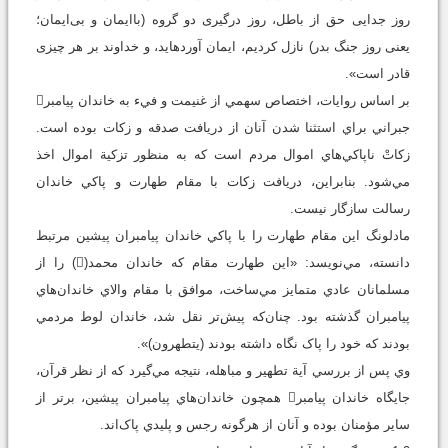
روز جدايى حق از باطل، روز درگيرى دو گروه (باايمان و بى‌ايمان؛
يعنى روز جنگ بدر) نازل كرديم، ايمان آورده‏ايد، و خداوند بر هر چيزى
قادر است».
بر اساس روايات، اختصاص سهمي از غنيمت و فيء به خاندان پيامبر
جبراني براي استثنا شدن آنان از دريافت صدقه و زکات بوده است.
زکاتْ ناپاکي‌هاي اموال مردم است که به منظور تزکية اموال اخذ
مي‌شود. بنابراين، دريافت زکات با مقام طهارت و پاکي خاندان
رسالت سازگار نيست.
مادلونگ اين مقام طهارت را با پاکي خاندان پيامبران پيشين مرتبط
دانسته، مي‌نويسد: «اين طهارت مقام که خاندان محمد() را از
مسلمانان عادي متمايز مي‌ساخت، موافق با مقام والاي خاندان‌هاي
پيامبران گذشته بود. چنان‌که پيش‌تر نقل شد، خاندان لوط مردمي
بودند که خود را پاک نگاه داشته بودند (يتطهرون)».
وي پس از بررسي آية تطهير و مباهله، نتيجه مي‌گيرد که از نظر قرآن،
جايگاه خاندان پيامبر همچون خاندان‌هاي پيامبران پيشين، برتر از
ساير مؤمنان بوده و آنان از هرگونه رجس و پليدي پاک‌اند.