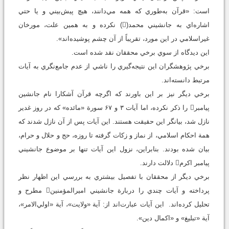
است: «قرآن به‌طوري که همه مي‌دانند، هيچ پيش‌بيني و يا حتي
اشاره‌اي به جانشيني محمد() نکرده و به همين علت، مورخان
غيراسلامي در اين مورد، تقريباً از آن چشم پوشيده‌اند».
اين ديدگاه از سوي برخي محققان نقد شده است.
برخي پژوهشگران اين نتيجه‌گيري را ناشي از عدم جامع‌نگري به آيات
مرتبط دانسته‌اند.
برخي ديگر نيز بر اين باورند که اگرچه قرآن آشکارا نام جانشين
پيامبر را ذکر نکرده، اما آيات ۳ و ۶۷ سورة «مائده» که در روز غدير
نازل شد، بيانگر اين حقيقت هستند. اين آيات پس از آن نازل شدند که
همة احکام اسلامي، از نماز و زکات گرفته تا روزه، حج و حلال و حرام،
بيان شده بودند. بنابراين، نزول اين آيات تنها بر موضوع جانشيني
پيامبر اکرم دلالت دارند.
برخي ديگر از محققان با تفصيل بيشتري به بررسي اين اظهار نظر
پرداخته و آيات چندي را دربارة جانشيني اميرالمؤمنين مطرح و
تحليل کرده‌اند. اين آيات عبارت‌اند از: آية «ولايت»، آية «اولي‌الامر»،
آية «تبليغ» و «اکمال دين».