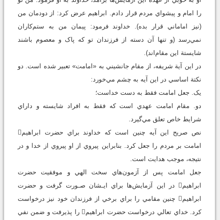
را امام و پيشواي مردم قرار دادم. ابراهيم عرض کرد: از دودمان من
(نيز اماماني قرار بده). خداوند فرمود: پيمان من به ستم‌کاران
نمي‌رسد (و تنها آن دسته از فرزندان تو که پاک و معصوم باشند
شايستة اين مقام‌اند).
در اين آية شريفه، از مقام جانشيني به «امامت» تعبير شده است. دو
نکتة اساسي در اين آيه به چشم مي‌خورد:
يک. جعل امامت فقط به دست خداست؛
دو. مقام امامت عهدي است که فقط به افراد شايسته و داراي
شرايط خاص تعلق مي‌گيرد.
نص صريح اين آيه چنين است که خداوند براي حضرت ابراهيم
امامت بر مردم‌ را جعل کرد. بنابراين پيروي از او پيروي از خدا و در
نتيجه، موجب هدايت‌ است‌.
جعل امامت پس از آزمون‌هاي سخت الهي و موفقيت‌ حضرت
ابراهيم در اين آزمايش‌ها براي ايـشان صـورت گرفت و حضرت‌
ابراهيم چنين مقامي را براي برخي از‌ فرزندان‌ خود نيز‌ درخواست
کرد. خداي تعالي درخواست حضرت ابراهيم را ‌پذيرفت و ضمن نفي