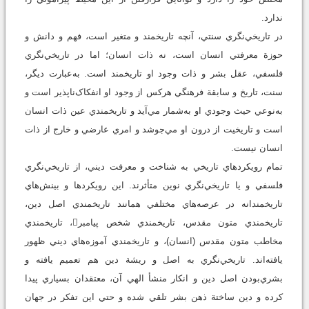
ندارد.
در تاريخي‌نگري سنتي، آنچه تاريخمند و متغير است، فهم و دانش و
حوزة معرفتي انسان است، نه ذات انسان؛ اما در تاريخي‌نگري
فلسفي، عقل بشر و ذات وجود او تاريخمند است. به‌عبارت ديگر،
سنت، تاريخ و سابقة فرهنگي هرکس از وجود او انفکاک‌ناپذير است و
به‌نوعي حيث وجودي او به‌شمار مي‌آيد و تاريخمندي عين ذات انسان
است و تاريخيت از درون او مي‌جوشد و امري عارضي و خارج از ذات
انسان نيست.
تمام رويکردهاي تاريخي به شناخت و معرفت ديني، از تاريخي‌نگري
فلسفي و يا تاريخي‌نگري نوين متأثرند. اين رويکردها و بينش‌هاي
تاريخمندانه در عرصه‌هاي مختلفي همانند تاريخمندي اصل دين،
تاريخمندي متون مقدس، تاريخمندي شخص پيامبر، تاريخمندي
مخاطب متون مقدس (انسان)، و تاريخمندي آموزه‌هاي ديني ظهور
يافته‌اند. تاريخي‌نگري به اصل و ريشة دين هم‌ تعميم يافته و
بشري‌بودن اصل دين و انکار منشأ الهي آن، معتقدان بسياري پيدا
کرده و دين ساختة ذهن بشر تلقي شده و حتي اين تفکر در جهان