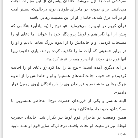
سرکشي امت‌ها نازل مي‌شد، خاندان پيامبران از اين مجازات نجات
مي‌يافتند. براي نمونه، در ماجراي طوفان نوح، درحالي‌که بيشتر امت
او در آب غرق شدند، خاندان او از اين مصيبت رهايي يافتند.
قرآن کريم در اين‌باره مي‌فرمايد: «و نوح را (به يادآور) هنگامى كه
پيش از آنها (ابراهيم و لوط) پروردگار خود را خواند. ما دعاى او را
مستجاب كرديم. او و خاندانش را از اندوه بزرگ نجات داديم و او را
در برابر جمعيتى كه آيات ما را تكذيب كرده بودند، يارى داديم؛ زيرا
آنها قوم بدى بودند. ازاين‌رو همه را غرق كرديم».
در آيه ديگري آمده است: «نوح ما را ندا كرد (و دعاى او را اجابت
كرديم) و چه خوب اجابت‌كننده‏اى هستيم! و او و خاندانش را از اندوه
بزرگ رهايى بخشيديم و فرزندان وي را بازماندگان (روى زمين) قرار
داديم».
البته همسر و يکي از فرزندان حضرت نوح به‌خاطر همسويي با
سرکشان، جزو نجات‌يافتگان نبودند.
همين وضعيت در ماجراي قوم لوط نيز تکرار شد. خاندان حضرت
لوط نيز در معيت او نجات يافتند، درحالي‌که ساير قوم او همه نابود
شدند.