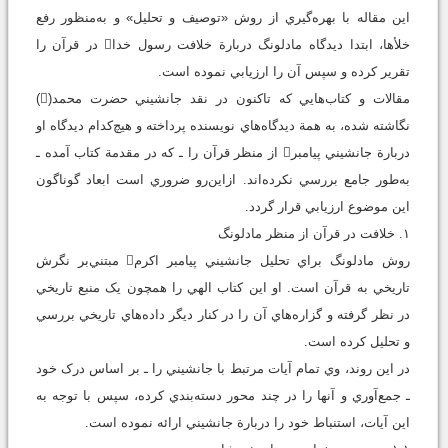
اين مقاله با بهره‌گيري از روش «توصيف و تحليل» و به‌منظور رفع
خلأها، ابتدا ديدگاه مادلونگ دربارة خلافت رسول خدا در قرآن را
تقرير کرده و سپس آن را ارزيابي نموده است.
مقالات و کتاب‌هايي که تاکنون در نقد جانشيني حضرت محمد()
نگاشته شده‌، به همة ديدگاه‌هاي نويسنده پرداخته‌ و هيچ‌کدام ديدگاه او
دربارة جانشيني پيامبر از منظر قرآن را ـ که در مقدمة کتاب آمده ـ
به‌طور جامع بررسي نکرده‌اند. ازاين‌رو ضروري است ابعاد گوناگون
اين موضوع ارزيابي قرار گردد.
۱. خلافت در قرآن از منظر مادلونگ
روش مادلونگ براي تحليل جانشيني پيامبر اکرم مبتني‌بر نگرش
تاريخي به قرآن است. او اين کتاب الهي را همچون يک منبع تاريخي
در نظر گرفته و گزاره‌هاي آن را در کنار ديگر داده‌هاي تاريخي بررسي
و تحليل کرده است.
در اين روند، وي تمام آيات مرتبط با جانشيني را ـ بر اساس درک خود
ـ جمع‌آوري و آنها را در چند محور دسته‌بندي کرده، سپس با توجه به
اين آيات، استنباط خود را دربارة جانشيني ارائه نموده است.