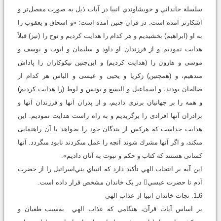
سلسلة خانداني و خويشاوندي انبيا در آيات ذيل به صورت مفصل‌تر و
آشکارتر آمده است. در قرآن چنين آمده است: «و اسحاق و يعقوب را
به او (ابراهيم) بخشيديم و هر كدام را هدايت كرديم و نوح را (نيز) قبلاً
هدايت نموديم و از فرزندان او داود و سليمان و ايوب و يوسف و
موسى و هارون را (هدايت كرديم) و اين‌چنين نيكوكاران را پاداش
مى‏دهيم، و (همچنين) زكريا و يحيى و عيسى و الياس هر كدام از
صالحان بودند، و اسماعيل و اليسع و يونس و لوط (را هدايت کرديم)
و همه را بر جهانيان برترى داديم، و از پدران آنها و فرزندان آنها و
برادران آنها افرادى را برگزيديم و به راه راست هدايت نموديم. اين
هدايت خداست كه هركس از بندگان خود را بخواهد با آن راهنمايى
مى‏كند، و اگر آنها مشرك شوند آنچه را عمل مى‏كردند نابود مى‏گردد. آنها
كسانى هستند كه كتاب و حكم و نبوت به آنان داديم».
اين آيه بر انتخاب الهي تأکيد دارد که انبياي بني‌اسرائيل را از حضرت
آدم تا حضرت عيسي در يک خاندان مشخص قرار داده است.
6ـ1. نجات خاندان انبيا از عذاب الهي
بر اساس آيات قرآن، هنگامي که عذاب الهي به‌سبب طغيان و