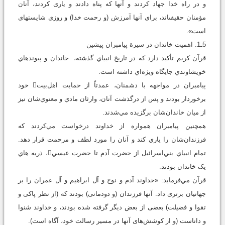
و در راه خدا جهاد كردند و آنها كه پناه دادند و يارى كردند، آنان
مؤمنان حقيقى‏اند، براى آنها آمرزش (و رحمت خدا) و روزى شايسته‏اى
است».
5ـ1. اهميت خاندان در سيرة پيامبران پيشين
قرآن کريم تأکيد دارد که در تاريخ انبياي گذشته، خاندان و پيوندهاي
خويشاوندي جايگاه ويژه‌اي داشته است.
پيامبران در مواجهه با دشمنان، عمدتاً از حمايت اهل‌بيت خود
برخوردار بودند و پس از درگذشت آنان، وارثان مادي و معنوي‌شان نيز
از ميان خاندان‌شان برگزيده مي‌شدند.
همچنين پيامبران همواره از خداوند درخواست مي‌کردند که
فرزندان‌شان را ياري کند و آنان را مورد لطف و مرحمت قرار دهد.
تمام انبياي بني‌اسرائيل از حضرت آدم تا حضرت عيسي، ذريه هاي
يک خاندان بودند.
قرآن مي‌فرمايد: «خداوند آدم و نوح و آل ابراهيم و آل عمران را بر
جهانيان برترى داد. آنها فرزندان (و دودمانى) بودند كه (از نظر پاكى و
تقوا و فضيلت) بعضى از بعض ديگر گرفته شده بودند، و خداوند شنوا
و داناست (و از كوشش‌هاى آنها در مسير رسالت خود، آگاه است).