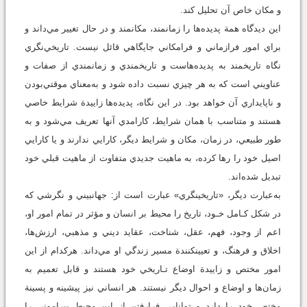
و مکان خاص آن تحليل کند.
اين ديدگاه همة پديده‌ها را زمانمند، مکانمند و در حال تغيير مي‌داند و
براي امور فرازماني و فرامکاني جايگاهي قائل نيست. تاريخي‌نگري
نگاه تاريخمند به پديده‌هاست و تاريخمندي و زمانمندي از صفات و
عناويني است که به هر چيزي نسبت داده شود و به‌معناي موقتي‌بودن
و ناپايداري آن خواهد بود. در اين نگاه، پديده‌ها زاييدة شرايط خاصي
هستند و متناسب با همان شرايط، کارامدي آنها تعريف مي‌شود و به
طور طبيعي، در زمان، مکان و شرايط ديگر، کارايي ندارند و يا کارايي
اصيل خود را رها کرده، به ماهيت جديدي متفاوت از ماهيت قبلي خود
تبديل شده‌اند.
به‌عبارت ديگر، «تاريخي‏نگري»‌ عبارت‌ است از: جهان‏بيني و نگرشي که‌
در‌ شکل‌ کـامل خـود، تاريخ را محيط بر انسان و مؤثر در تمام امور او،
اعم از وجود، فهم، عقل، شناخت، عقايد ديني و مذهبي‌، ارزش‌ها‌،
اخلاق‌ و فرهنگ، و تعيين‏کنندة مسير زندگي او مي‌داند. هرکدام از اين
امور مختص و زاييدة اوضاع تـاريخي خود هستند و قابل تعميم به
زمان‌ها و اوضاع و احوال ديگر نيستند‌. هر‌ انساني‌ نيز پيشينه و پسينة
مختص خود را دارد و توانايي فرارفتن‌ از اين محيط پيراموني را