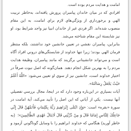
امامت و هدايت مردم بوده است.
افرادي که در ميان خاندان پيامبران پرورش يافته‌اند، به‌خاطر تربيت
الهي و برخورداري از ويژگي‌هاي لازم براي امامت، به اين مقام
منصوب شده‌اند. اگر فردي غير از خاندان انبيا نيز واجد شرايط بود، او
نيز شايستة اين مقام شناخته مي‌شد.
بنابراين، پيامبران نقشي در تعيين جانشين خود نداشتند، بلکه منتظر
فرمان الهي بودند؛ زيرا تنها خداوند از شايستگي‌هاي دروني افراد آگاه
است و مي‌تواند جانشيناني برگزيند که مانند پيامبران، وظيفة هدايت
مردم را به بهترين شکل انجام دهند. همان‌گونه که اصل نبوت صرفاً در
اختيار خداوند است، جانشين نيز از سوي او تعيين مي‌شود: «اللَّهُ أَعْلَمُ
حَيْثُ يَجْعَلُ رِسَالَتَهُ».
آيات بسياري در اين‌باره وجود دارد که در اينجا، مجال بررسي تفصيلي
آنها نيست. يکي از آياتي که اين اصل را تأييد مي‌کند، آية امامت در
سورة «بقره» است: «وَإِذِ ابْتَلَى إِبْرَاهِيمَ رَبُّهُ بِكَلِمَاتٍ فَأَتَمَّهُنَّ قَالَ إِنِّي
جَاعِلُكَ لِلنَّاسِ إِمَامًا قَالَ وَ مِنْ ذُرِّيَّتِي قَالَ لَايَنَالُ عَهْدِي الظَّالِمِينَ»؛ (به
خاطر آوريد) هنگامي که خداوند ابراهيم را با وسايل گوناگوني آزمود و
او به خوبي از عهدة اين آزمايش‌ها برآمد، خداوند به او فرمود: من تو