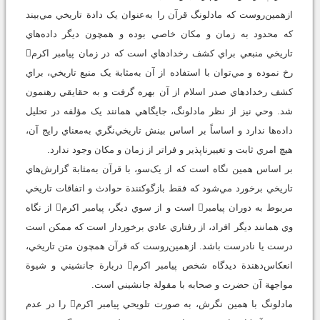
ازهمين‌روست که مادلونگ قرآن را به‌عنوان يک دادة تاريخي مي‌بيند
که محدود به زمان و مکان خاصي بوده و همچون ديگر داده‌هاي
تاريخي منبعي براي کشف رخدادهاي است که در زمان پيامبر اکرم
رخ نموده و مي‌توان با استفاده از آن به‌مثابة يک منبع تاريخي، براي
کشف رخدادهاي صدر اسلام از آن بهره گرفت و به حقايقي رهنمون
شد. وحي نيز از نظر مادلونگ، جايگاهي همانند يک مؤلفه در تحليل
داده‌ها ندارد و اساساً بر اساس بينش تاريخي‌نگري به‌معناي رايج آن،
هيچ امري ثابت و تغييرناپذير و فراتر از زمان و مکان وجود ندارد.
بر اساس همين نگاه است که از يک‌سو، با قرآن به‌مثابة گزارش‌هاي
تاريخي برخورد مي‌شود که فقط بازگوکنندة حوادث و اتفاقات تاريخي
مربوط به دوران پيامبر است و از سوي ديگر، پيامبر اکرم از نگاه
وي همانند ديگر افراد، از رفتاري عادي برخوردار است که ممکن است
درست يا نادرست باشد. ازهمين‌روست که قرآن همچون متن تاريخي،
انعکاس‌دهندة ديدگاه شخص پيامبر اکرم دربارة جانشيني و شيوة
مواجهة آن حضرت و صحابه با مقولة جانشيني است.
مادلونگ با همين نگرش، به صورت تلويحي پيامبر اکرم را در عدم