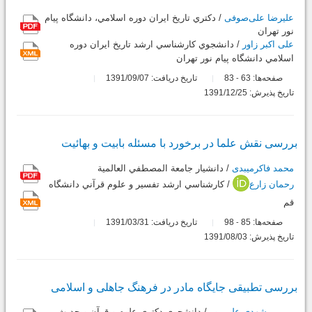
علیرضا علی‌صوفی
/ دكتري تاريخ ايران دوره اسلامي، دانشگاه پيام
نور تهران
علی اکبر زاور
/ دانشجوي كارشناسي ارشد تاريخ ايران دوره
اسلامي دانشگاه پيام نور تهران
صفحه‌ها:
63
83
تاریخ دریافت: 1391/09/07
-
تاریخ پذیرش: 1391/12/25
بررسی نقش علما در برخورد با مسئله بابیت و بهائیت
محمد فاکرمیبدی
/ دانشيار جامعة المصطفي العالمية
رحمان زارع
/ كارشناسي ارشد تفسير و علوم قرآني دانشگاه
قم
صفحه‌ها:
85
98
تاریخ دریافت: 1391/03/31
-
تاریخ پذیرش: 1391/08/03
بررسی تطبیقی جایگاه مادر در فرهنگ جاهلی و اسلامی
مریم مشهدی علی پور
/ دانشجوی دکتری علوم و قرآن و حدیث