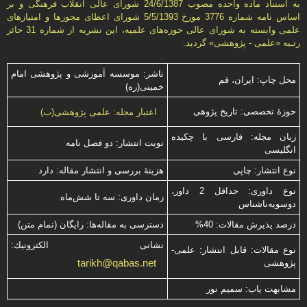
به استناد ماده واحده مصوب 24/6/1387 شورای عالی انقلاب فرهنگی و بر
اساس نامه شماره 3776 مورخ 5/5/1393 شورای اعطای مجوزها و امتيازهای
علمی وابسته به شورای عالی حوزه‌های علميه، اين نشريه از شماره 31 حائز
رتـبه «علمی - پژوهشی» گرديد.
ناشر: موسسه آموزشی و پژوهشی امام
محل چاپ: ایران، قم
خمینی(ره)
حوزۀ تخصصی: تاریخ پژوهی
اعتبار مجله: علمی پژوهشی(ب)
زبان مجله: فارسی با چكیده
نوبت انتشار: دو فصل نامه
انگلیسی
نوع انتشار: چاپی
هزینۀ بررسی و انتشار مقاله: دارد
نوع داوری: حداقل 2 داور،
زمان داوری: سه تا شش‌ماه
دوسویه‌ناشناس
درصد پذیرش مقالات: 40%
دسترسی به مقاله‌ها: رایگان (تمام متن)
نشانی الكترونیك:
نوع مقالات: قابل انتشار: علمی-
tarikh@qabas.net
پژوهشی
مشابهت ياب: سميم نور