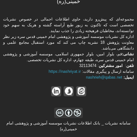
خمینی(ره)
مجموعه‌ای که پیش‌رو دارید،‌ حاوی اطلاعات اجمالی در خصوص نشریات
تخصصی است که تاکنون به زیور طبع آراسته گشته و هریک به سهم خود
توانسته‌اند، مخاطبان فرهیخته‌ زیادی را جذب نمایند.
اداره كل نشریات موسسه آموزشی و پژوهشی امام خمینی قدس سره زیر نظر
معاونت پژوهش 18 نشریه چاپ می کند که مورد استقبال مجامع علمی و
دانشگاهی می‌باشد.
نشانی:
قم، بلوار امین، بلوار جمهوری اسلامی، موسسه آموزشی و پژوهشی
امام خمینی قدس سره، طبقه چهارم، اداره كل نشریات تخصصی.
تلفن
:
امور مشتركین
: 32113474
سامانه ارسال و پیگیری مقالات:
https://nashriyat.ir
ایمیل:
nashrieh@qabas.net
سامانه نشریات _ بانک اطلاعات نشریات موسسه آموزشی و پژوهشی امام
خمینی(ره)