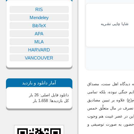
RIS
Mendeley
شاپا چاپی نشریه
BibTeX
APA
MLA
HARVARD
VANCOUVER
آمار دانلود و بازدید
ه دیدگاه اهل سنت، مصداق
غنایم جنگی نبوده، بلکه تمامی
دانلود فایل اصلی:
26 بار
ع) علاوه بر تبیین مصادیق
کل بازدیدها:
1،658 بار
 تصرف در مال متعلَّق خمس
این در عصر غیبت هم وجوب
حضور، به صورت توصیفی و