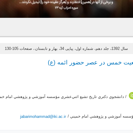
سال 1392، جلد دهم، شماره اول، پیاپی 34، بهار و تابستان
، صفحات 105-130
یت خمس در عصر حضور ائمه (ع)
/ دانشجوي دكتري تاريخ تشيع اثني‌عشري مؤسسه آموزشي و پژوهشي امام خمي
مؤسسه آموزشي و پژوهشي امام خميني /
jabarimohammad@iki.ac.ir