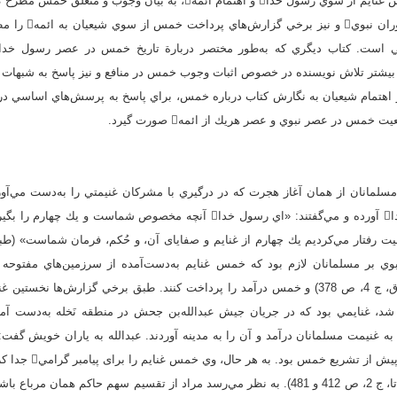
مختصري درباره دريافت خمس غنايم از سوي رسول خدا و اهتمام ائمه، به بيان 
مفصل، تاريخ خمس را د
يشتر تلاش نويسنده در خصوص اثبات وجوب خمس در منافع و نيز پاسخ به شبهات 
هتمام شيعيان به نگارش كتاب درباره خمس، براي پاسخ به پرسش‌هاي اساسي درب
خمس در عصر نبوي و عصر هريك از ائمه صورت گيرد.
لمانان از همان آغاز هجرت كه در درگيري با مشركان غنيمتي را به‌دست مي‌آو
اسلام غنايم را نزد رسول خدا آورده و مي‌گفتند: «اي رسول خدا آنچه مخصوص شماس
بوي بر مسلمانان لازم بود كه خمس غنايم به‌دست‌آمده از سرزمين‌هاي مفتوحه و 
مشركان (متقي هندي، 1409ق، ج 4، ص 378) و خمس درآمد را پرداخت كنند. طبق برخي گزارش‌
برداشت شد، غنايمي بود كه در جريان جيش عبدالله‌‌بن جحش در منطقه نَخله به‌دست
به غنيمت مسلمانان درآمد و آن را به مدينه آوردند. عبدالله به ياران خويش گفت
رسول خدا است. البته اين
خود تقسيم كرد (يعقوبي، بي‌تا، ج 2، ص 412 و 481). به نظر مي‌رسد مراد از تقسيم سهم حاك