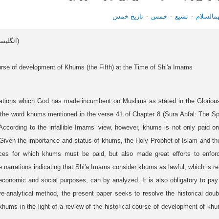
‏السلام
تشیع
خمس
تاریخ خمس
Article data in English (انگلیسی)
urse of development of Khums (the Fifth) at the Time of Shi'a Imams
igations which God has made incumbent on Muslims as stated in the Glorio
the word khums mentioned in the verse 41 of Chapter 8 (Sura Anfal: The Spo
 According to the infallible Imams' view, however, khums is not only paid o
 Given the importance and status of khums, the Holy Prophet of Islam and the
ces for which khums must be paid, but also made great efforts to enforce 
e narrations indicating that Shi'a Imams consider khums as lawful, which is rel
, economic and social purposes, can by analyzed. It is also obligatory to pa
ve-analytical method, the present paper seeks to resolve the historical dou
hums in the light of a review of the historical course of development of kh