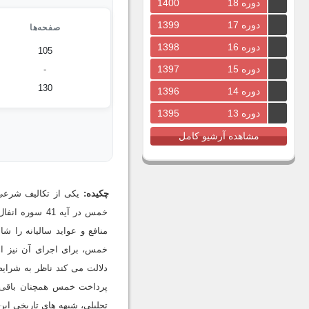
دوره 18
1400
دوره 17
1399
صفحه‌ها
دوره 16
1398
105
دوره 15
1397
-
130
دوره 14
1396
دوره 13
1395
مشاهده آرشیو کامل
چکیده:
یکی از تکالیف شرعی
خمس در آیه 41
منافع و عواید سالیانه را 
خمس، برای اجرای آن نیز اه
دلالت می کند ناظر به شرا
پرداخت خمس همچنان باقی 
تحلیلی، شبهه های تاریخی ای