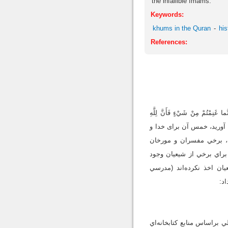
the infallible Imams.
Keywords:
khums in the Quran
hi
References:
ْتُمْ مِنْ شَيْ‏ءٍ فَأَنَّ لِلَّهِ
َّبيلِ» (انفال: 41)؛ بدانيد هر گونه غنيمتى به‌دست آوريد، خمس آن براى خدا و
شريفه، برخي مفسران و مورخان
راي برخي از شيعيان وجود
ند كه امامان نخستين تا امام جواد خمس را از شيعيان اخذ نكرده‌ا‌ند (مدرسي
براساس منابع كتابخانه‌اي