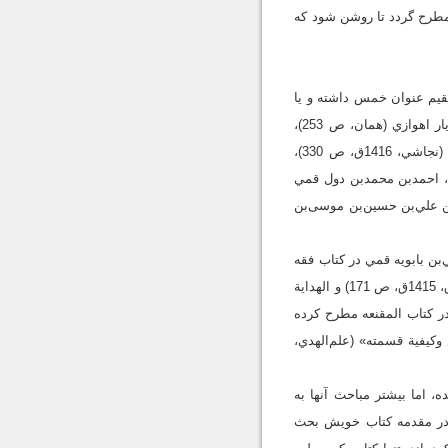
 مطرح گردد تا روشن شود كه
ر مستقيم عنوان خمس داشته و يا
در آن بحث خمس مطرح شده است. حسن‌‌بن سعيد‌بن حماد‌بن مهران (نجاشي، 1416ق، ص 58)، علي‌بن مهزيار اهوازي (همان، ص 253)،
علي‌بن حسن فضّال (طوسي، 1417ق، ص 157)، محمدبن عيسي‌بن عبيد (همان)، محمد‌بن اورَمه (اوربمه) قمي (نجاشي، 1416ق، ص 330)،
‌بن سعيد‌بن حماد (ابن‌شهرآشوب، بي‌تا، ص 76)‌، محمد‌بن حسن‌بن فروخ صفار (نجاشي، 1416ق، ص 354)، احمد‌بن محمد‌بن دول قمي
ماد (همان، ص 132)، محمد‌بن احمد‌بن جنيد اسكافي (همان، ص 3058)، محمد‌بن علي‌بن حسين‌بن موسى‌بن
‌بن بابويه قمي در كتاب فقه
منسوب به امام رضا بحث خمس را مطرح كرده است (صدوق، 1406ق، ص 294). شيخ صدوق در المقنع (صدوق، 1415ق، ص 171) و الهداية
 را در كتاب المقنعه مطرح كرده
 الخمس وكيفية قسمته» (علم‌الهدي،
 اما بيشتر مباحث آنها به
در مقدمه كتاب خويش بحث