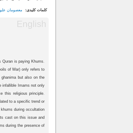
کلمات کلیدی:
معصومان علیهم
us Quran is paying Khums.
ils of War) only refers to
n ghanima but also on the
 infallible Imams not only
this religious principle.
ated to a specific trend or
y khums during occultation
bts cast on this issue and
ums during the presence of