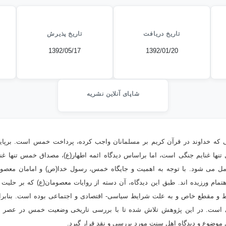
تاریخ دریافت
تاریخ پذیرش
1392/05/17
1392/01/20
شاپای آنلاین نشریه
 که خداوند در قرآن کریم بر مسلمانان واجب کرده، پرداخت خمس است. برپای
 سوره انفال تنها غنایم جنگی است، اما براساس دیدگاه ائمه اطهار(ع)، مصداق خمس تنها 
شامل می شود. با توجه به اهمیت و جایگاه خمس، رسول خدا(ص) و امامان معصوم(
تمام ورزیده اند. طبق این دیدگاه، آن دسته از روایات معصومان(ع) که بر حلیت
یط و مقطع خاص و به علت شرایط سیاسی- اقتصادی و اجتماعی بوده است. بنابر
است. در این پژوهش تلاش شده تا با بررسی تاریخی وضعیت خمس در عصر 
ن موضوع و دیدگاه اهل سنت مورد بررسی و نقد قرار گیرد.