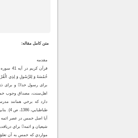
متن کامل مقاله:
مقدمه
قرآن كريم
براى رسول خ
اهل‌سنت، مصداق وجوب خمس 
طباطبايي، 1386، ص 4). بنابراين، براي پاسخ به اين شبهه‌ها لازم است به چند سؤال اساسي در اين زمينه پاسخ داد:
آيا اصل خمس در عصر ائمه اطهار وجود داش
شيعيان و ائمه براي دريافت و پرداخت خمس چگونه برخورد مي‌كردند؟
مواردي كه خمس به آن تعلق 