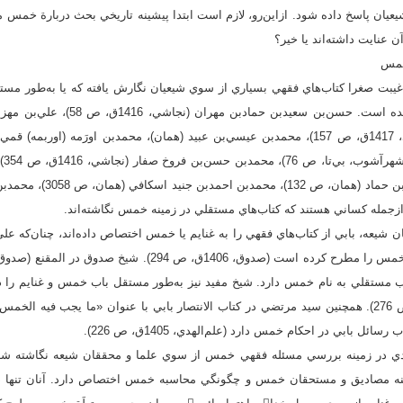
يان پاسخ داده شود. ازاين‌رو، لازم است ابتدا پيشينه تاريخي بحث دربارة‌ خمس
خمس
ضور ائمه و آغاز غيبت صغرا كتاب‌هاي فقهي بسياري از سوي شيعيان نگارش يافته كه يا به‌طو
حسين
(همان، ص 40)، حميد‌بن زياد‌بن ح
 شيعه، بابي از كتاب‌هاي فقهي را به غنايم يا خمس اختصاص داده‌اند، چنان‌كه علي
ق، 1418ق، ص 276) باب مستقلي به نام خمس دارد. شيخ مفيد نيز به‌طور مستقل باب خمس و غنايم
است (شيخ مفيد، 1410ق، ص 276). همچنين سيد مرتضي در كتاب الانتصار بابي با عنوان «ما يجب فيه
يادي در زمينه بررسي مسئله فقهي خمس از سوي علما و محققان شيعه نگاشته شده،
نه مصاديق و مستحقان خمس و چگونگي محاسبه خمس اختصاص دارد. آنان تنها 