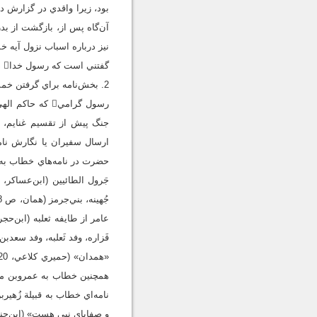
نيز درباره اسباب نزول آيه خمس
گفتني است كه رسول خدا در جنگ‌هاي ديگر نيز بعد از گرفتن غنايم، خمس اموال را جدا و بين مسلمانان حاضر در جنگ تقسيم مي‌‌كرد.
2. بخش‌نامه براي گرفتن خمس
رسول گرامي ك
نامه‌اي خطاب به قبيلة زُهير
و صفاياي نبي هست» (ابن‌حنبل، بي‌تا