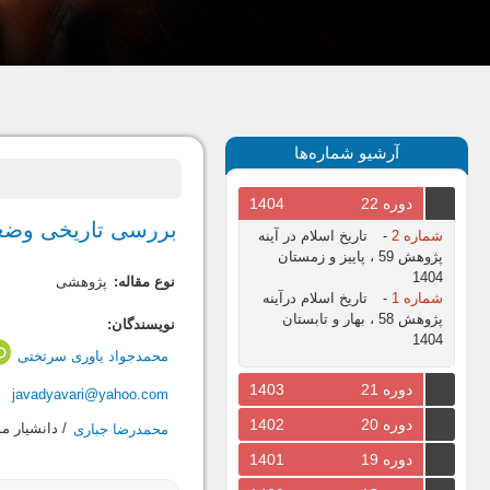
آرشیو شماره‌ها
دوره 22
1404
بررسی تاریخی وضع
شماره 2
-
تاریخ اسلام در آینه
پژوهش 59 ، پاییز و زمستان
1404
نوع مقاله:
پژوهشی
شماره 1
-
تاریخ اسلام درآینه
پژوهش 58 ، بهار و تابستان
نویسندگان:
1404
محمدجواد یاوری سرتختی
دوره 21
1403
javadyavari@yahoo.com
دوره 20
1402
محمدرضا جباری
/ دانشيار 
دوره 19
1401