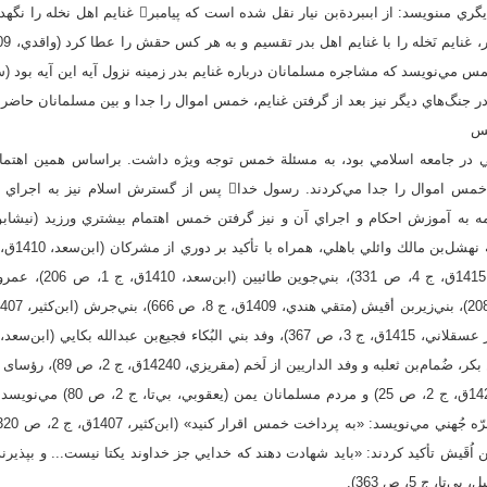
بود، زيرا واقدي در گزارش ديگري مى‏نويسد: از ابى‏بردة‌بن ‏نيا
 مي‌نويسد كه مشاجره مسلمانان درباره غنايم بدر زمينه نزول آيه اين آيه بود (سيوطي، بي‌
ه حاكم الهي در جامعه اسلامي بود، به مسئلة خمس توجه ويژه داشت. براساس همين اه
جنگ پيش از تقسيم غنايم، خمس اموال را جدا مي‌كردند. رسول خدا پس از گس
جَرول الطائيين (ابن‌عساكر،
فَزاره، وفد ثَعلبه، وفد سعدبن بكر، 
«همدان» (حميري كلاعي، 1420ق، ج 2، ص
بن اُقَيش تأكيد كردند: «بايد شهادت دهند كه خدايي جز خداوند يكتا نيست... و بپذير
، ج 5، ص 363).