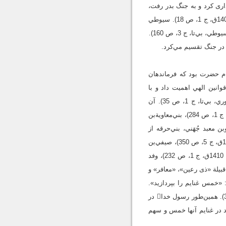
ر نقل شده است كه پيامبر غنايم اهل نخله را نگهدارى كرد و به جنگ بدر رفت،
آن‌گاه پس از، بازگشت از بدر، غنايم نَخله را با غنايم اهل بدر تقسيم و به هر كس حقش را عطا كرد (واقدي، 1409ق، ج 1، ص 18). سيوطي
تا، ج 3، ص 160).
تمام حضرت بود كه فرماندهان
ترش اسلام نيز به اجراي قوانين الهي اهميت داد و با
ارسال سفيران يا نگارش نامه به آموزش احكام و اجراي آن و نيز گرفتن خمس اهتمام بيشتري ورزيد (نيشابوري، بي‌تا، ج 1، ص 35). آن
حضرت در نامه‌هاي خطاب به نهشل‌بن مالك وائلي باهلي، همراه با تأكيد بر دوري از مشركان (ابن‌سعد، 1410ق، ج 1، ص 284)، بني‌معاوية‌بن
‏ 1415ق، ج 4، ص 331)، بني‌جوين طائيين (ابن‌سعد، 1410ق، ج 1، ص 206)، عمروبن معبد جُهَني، بني‌حرقه از
جُهينه، بني‌جرمز (همان، ص 208)، بني‌زيربن أقيش (متقي هندي، 1409ق، ج 8، ص 666)، بني‌جرش (ابن‌كثير، 1407ق، ج 5، ص 350)، صيفي‌بن
عامر از طايفه ثعلبه (ابن‌حجر عسقلاني، 1415ق، ج 3، ص 367)، وفد بني البُكاء فجيع‌بن عبدالله بكايي (ابن‌سعد، 1410ق، ج 1، ص 232)، وفد
ضُمام‌بن ثعلبه و وفد الداريين از لَخم (مقريزي، 14240ق، ج 2، ص 89)،‏ رؤساى قبيلة «ذى رعين»، «معافر» و
 25) و مردم مسلمانان يمن (يعقوبي، بي‌تا، ج 2، ص 80) مي‌نويسد: «خمس غنايم را بپردازيد».
همچنين خطاب به عمروبن مرّه جُهني مي‌نويسد: «به پرداخت خمس اقرار كنيد» (ابن‌كثير، 1407ق، ج 2، ص 320). همين‌طور رسول خدا در
ند در غنايم آنها خمس و سهم