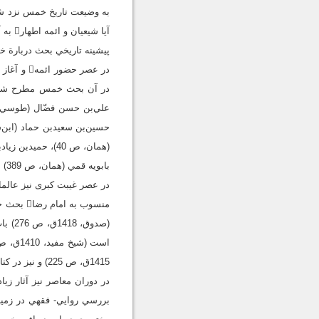
به وضيعت تاريخ خمس نزد شيع
آيا شيعيان و ائمه اطهار به آن عنايت داشته‌اند يا خير؟
پيشينه تاريخي بحث دربارة 
در عصر ح
بابويه قمي (همان، ص 389) ازجمله كساني هستند كه كتاب‌هاي مستقلي در زمينه خمس نگاشته‌اند.
در عصر غيبت كبری نيز عالمان
(صدو
1415ق، ص 225) و نيز در كتاب رسائل بابي در احكام خمس دارد (علم‌الهدي، 1405ق، ص 226).
در دوران معاصر نيز آثار ز
بررسي روايي- فقهي در زمي