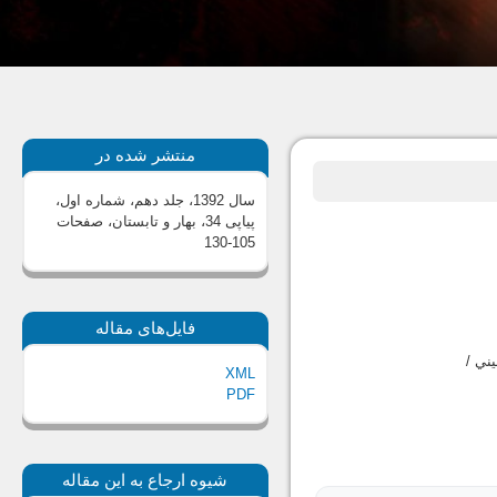
منتشر شده در
سال 1392، جلد دهم، شماره اول،
پیاپی 34، بهار و تابستان
، صفحات
105-130
فایل‌های مقاله
ني /
XML
PDF
شیوه ارجاع به این مقاله