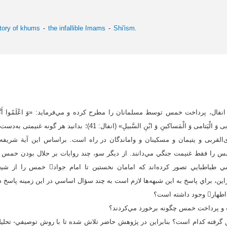
story of khums
the infallible Imams
Shi'ism.
 در آيه 41 سوره انفال، پرداخت خمس توسط مسلمانان را مطرح كرده و مي‌فرمايد: «وَ اعْلَمُوا أَنَّما غَنِم
خُمُسَهُ وَ لِلرَّسُولِ وَ لِذِي الْقُرْبى‏ وَ الْيَتامى‏ وَ الْمَساكينِ وَ ابْنِ الس
دا و براى ذى‌القربى و يتيمان و مسكينان و واماندگان در راه است. براساس اين آية 
را فقط غنيمت جنگي مي‌دانند. از ديگر سو،‌ چند روايات بر حلال بودن خمس ب
دارد كه برخي همانند مدرسي طباطبايي تصور كرده‌ا
ته است؟
گرفته كدام است؟ بنابراين در پژوهش حاضر تلاش شده تا با روش توصيفي- تحليلي 