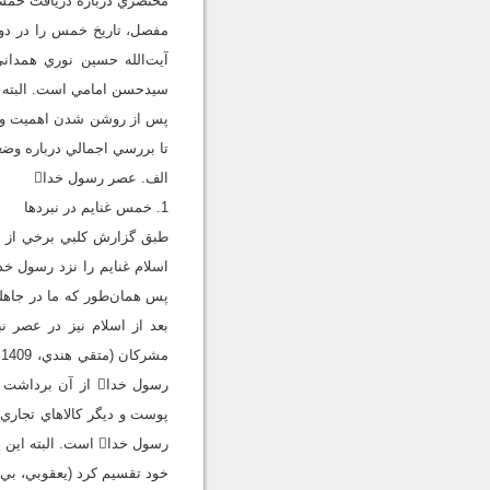
سيدحسن امامي است. البته ب
پس از روشن شدن اهميت و ا
تا بررسي اجمالي درباره وضعيت 
الف. عصر رسول خدا
1. خمس غنايم در نبردها
طبق گزارش كلبي برخي از مس
بعد از اسلام نيز در عصر ن
رسول خدا از آن 
پوست و ديگر كالاهاي تجاري 