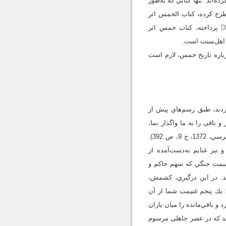
وجوب و متعلَق خمس مطرح كرده‌اند. تنها كتابي كه به‌طور
ر دوران نبوي و نيز برخي گزارش‌هاي پرداخت خمس از سوي شيعيان به ائمه را مطرح كرده، كتاب الخمس اثر
آيت‌الله حسين نوري همداني است. كتاب ديگري كه به‌طور مختصر دربارة تاريخ خمس در عصر رسول خدا پرداخته، كتاب خمس اثر
اهل‌‌سنت است.
اره تاريخ خمس، لازم است
ردند، طبق رسم‌هاي پيش از
ت و يك چهارم را بگير و باقى را به ما واگذار نما،
پس همان‌طور كه ما در جاهليت رفتار مي‌كرديم يك چهارم از غنايم و صفاياى آن، و حُكم، فرمان شماست» (طبرسي، 1372، ج 9، ص 392).
نيز غنايم به‌دست‌آمده از
ها نخستين غنيمت جنگي كه سهم حاكم و
 آمد. در اين درگيري، كشمش،
: يك پنجم غنيمت شما از آن
 پيش از تشريع خمس بود. به هر حال، وي خمس غنايم را براى پيامبر گرامي جدا كرد و باقي‌مانده را ميان ياران
م همان مرباع باشد كه در عصر جاهلي مرسوم