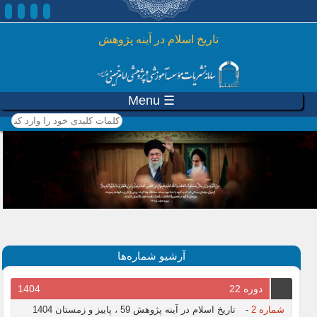
رفتن به محتوای اصلی
تاريخ اسلام در آينه پژوهش
☰ Menu
کلمات کلیدی خود را وارد
کنید
آرشیو شماره‌ها
دوره 22
1404
شماره 2
-
تاریخ اسلام در آینه پژوهش 59 ، پاییز و زمستان 1404