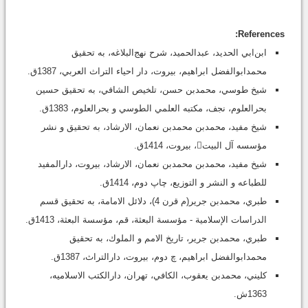
References:
ابن‌ابي الحديد، عبدالحميد، شرح نهج‌البلاغه، به تحقيق
محمدابوالفضل ابراهيم، بيروت، دار احياء التراث العربي، 1387ق.
شيخ طوسي، محمدبن حسن، تلخيص الشافي، به تحقيق حسين
بحرالعلوم، نجف، مكتبه العلمي الطوسي و بحرالعلوم، 1383ق.
شيخ مفيد، محمدبن محمدبن نعمان، الارشاد، به تحقيق و نشر
مؤسسه آل البيت، بيروت، 1414ق.
شيخ مفيد، محمدبن محمدبن نعمان، الارشاد، بيروت،‌ دارالمفيد
للطباعه و النشر و التوزيع، چاپ دوم، 1414ق.
طبري، محمدبن جرير(م قرن 4)، دلائل الامامة، به تحقيق قسم
الدراسات الإسلامية - مؤسسة البعثة، قم، مؤسسة البعثة، 1413ق.
طبري، محمدبن جرير، تاريخ الامم و الملوك، به تحقيق
محمدابوالفضل ابراهيم، چ دوم، بيروت، دارالتراث، 1387ق.
كليني، محمدبن يعقوب، الكافي، تهران، دارالكتب الاسلاميه،
1363ش.