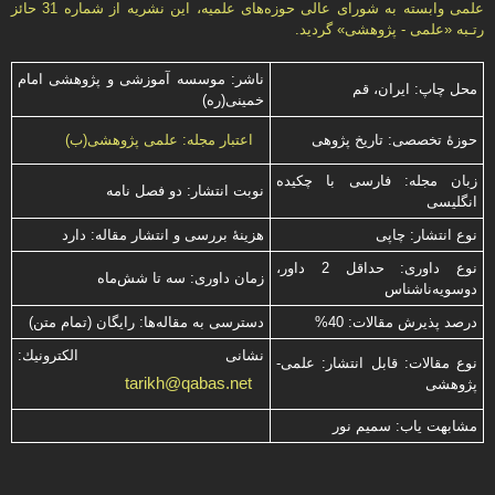
علمی وابسته به شورای عالی حوزه‌های علميه، اين نشريه از شماره 31 حائز
رتـبه «علمی - پژوهشی» گرديد.
ناشر: موسسه آموزشی و پژوهشی امام
محل چاپ: ایران، قم
خمینی(ره)
حوزۀ تخصصی: تاریخ پژوهی
اعتبار مجله: علمی پژوهشی(ب)
زبان مجله: فارسی با چكیده
نوبت انتشار: دو فصل نامه
انگلیسی
نوع انتشار: چاپی
هزینۀ بررسی و انتشار مقاله: دارد
نوع داوری: حداقل 2 داور،
زمان داوری: سه تا شش‌ماه
دوسویه‌ناشناس
درصد پذیرش مقالات: 40%
دسترسی به مقاله‌ها: رایگان (تمام متن)
نشانی الكترونیك:
نوع مقالات: قابل انتشار: علمی-
tarikh@qabas.net
پژوهشی
مشابهت ياب: سميم نور