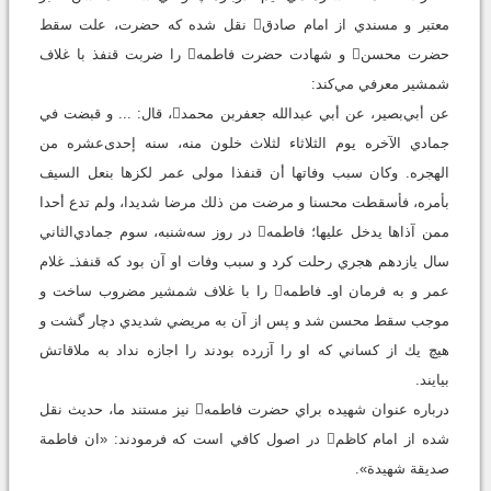
معتبر و مسندي از امام صادق نقل شده كه حضرت، علت سقط
حضرت محسن و شهادت حضرت فاطمه را ضربت قنفذ با غلاف
شمشير معرفي مي‌كند:
عن أبي‌بصير، عن أبي عبدالله جعفر‌بن محمد، قال: ... و قبضت في
جمادي الآخره يوم الثلاثاء لثلاث خلون منه، سنه إحدى‌عشره من
الهجره. وكان سبب وفاتها أن قنفذا مولى عمر لكزها بنعل السيف
بأمره، فأسقطت محسنا و مرضت من ذلك مرضا شديدا، ولم تدع أحدا
ممن آذاها يدخل عليها؛ فاطمه در روز سه‌شنبه، سوم جمادي‌الثاني
سال يازدهم هجري رحلت كرد و سبب وفات او آن بود كه قنفذـ غلام
عمر و به فرمان اوـ فاطمه را با غلاف شمشير مضروب ساخت و
موجب سقط محسن شد و پس از آن به مريضي شديدي دچار گشت و
هيچ يك از كساني كه او را آزرده بودند را اجازه نداد به ملاقاتش
بيايند.
درباره عنوان شهيده براي حضرت فاطمه نيز مستند ما، حديث نقل
شده از امام كاظم در اصول كافي است كه فرمودند: «ان فاطمة
صديقة شهيدة».