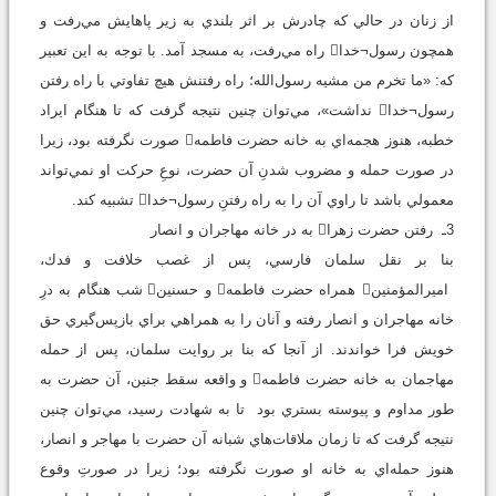
از زنان در حالي كه چادرش بر اثر بلندي به زير پاهايش مي‌رفت و
همچون رسول¬خدا راه مي‌رفت، به مسجد آمد. با توجه به اين تعبير
كه: «ما تخرم من مشيه رسول‌الله؛ راه رفتنش هيچ تفاوتي با راه رفتن
رسول¬خدا نداشت»، مي‌توان چنين نتيجه گرفت كه تا هنگام ايراد
خطبه، هنوز هجمه‌اي به خانه حضرت فاطمه صورت نگرفته بود، زيرا
در صورت حمله و مضروب شدنِ آن حضرت، نوعِ حركت او نمي‌تواند
معمولي باشد تا راوي آن را به راه رفتنِ رسول¬خدا تشبيه كند.
3ـ رفتن حضرت زهرا به در خانه مهاجران و انصار
بنا بر نقل سلمان فارسي، پس از غصب خلافت و فدك،
اميرالمؤمنين همراه حضرت فاطمه و حسنين شب هنگام به درِ
خانه مهاجران و انصار رفته و آنان را به همراهي براي بازپس‌گيري حق
خويش فرا خواندند. از آنجا كه بنا بر روايت سلمان، پس از حمله
مهاجمان به خانه حضرت فاطمه و واقعه سقط جنين، آن حضرت به
طور مداوم و پيوسته بستري بود تا به شهادت رسيد، مي‌توان چنين
نتيجه گرفت كه تا زمان ملاقات‌هاي شبانه آن حضرت با مهاجر و انصار،
هنوز حمله‌اي به خانه او صورت نگرفته بود؛ زيرا در صورتِ وقوع