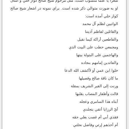
شعرا يا علما منسوب است، مثل مرحوم شيخ صالح كواز حلي و امثال
او به صورت متوالي ذكر شده است. براي نمونه در اشعار شيخ صالح
كواز حلي آمده است:
الواثبين لظلم آل محمد
والقائلين لفاطم آذيتنا
والقاطعين أراكة كيما تقيل
ومجمعي حطب على البيت الذي
والهاجمين على البتولة بيتها
والفائدين إمامهم بنجاده
خلوا ابن عمي أو لأكشف الله الدعا
ما كان ناقة صالح وفصيلها
ورنت إلى القبر الشريف بمقلة
قالت وأظفار المصاب بقلبها
أبتاه هذا السامري وعجله
أيّ الرزايا أتقي بتجلدي
فقدي أبي أم غصب بعلي حقه
أم أخذهم إرثي وفاضل نحلتي