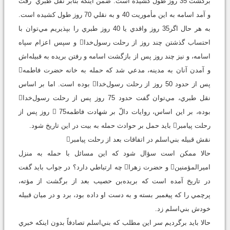
برگشت 35 روز طول كشيده است. ضمن اينكه بنابر نقل طبري رفت
و آمد اسامه به اين مأموريت 40 و به نقلي 70 روز طول كشيده است.
به هر حال اگر35 روز واقدي يا 40 روز طبري را بپذيريم مي‌توان با
احتساب گذشتن چند روز از رحلت رسول‌خدا و سپس اعزام سپاه
اسامه،‌ و نيز چند روز پس از بازگشت اسامه و رفتن بريده به قبيله‌اش
و آمدن آنان به مدينه، مدعي شد كه حمله به خانه حضرت فاطمه
پس از حدود 50 روز از رحلت رسول‌خدا بوده است. اما بر اساس
نقل طبري،‌ مي‌توان گفت حدود 75 روز پس از رحلت رسول‌خدا
بوده،‌ بر اين اساس، روايات دالّ بر شهادت فاطمه 75 روز پس از
رحلت پيامبر بايد حمل بر حوادث حمله به بيت در اين تاريخ شود.
نقش قبيله بني‌اسلم در اتفاقات بعد از رحلت پيامبر
حالا ممكن است سؤال شود كه اين مسائل با حمله به منزل
اميرالمؤمنين و حضرت زهرا چه ارتباطي دارد؟ در جواب بايد گفت
در تاريخ آمده است كه بريده‌بن حصيب بعد از برگشت از مؤته،
پرچمي را كه پيغمبر بسته و به دست او داده بود، برد و در ميان قبيله
خودش بني‌اسلم زد.
حالا بايد برگرديم سر اين مطلب كه بني‌اسلم تصادفاً بدون اينكه خبري