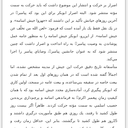
اصرار بر حركت و انتشار اين موضوع داشت كه بايد حركت به سمت
مؤته منتشر شود. البته اصرار ابوبكر براي اين بود كه پيامبر در
آخرين روزهاي حياتش تأكيد بر اين داشتند كه «جهزوا جيش اسامه». و
در يك نقل فقط يك بار آمده است كه فرمود: «لعن الله من تخلّف عن
جيش اسامه». از اين‌رو، ابوبكر جيش اسامه را به منظور جامه عمل
پوشاندن به وصيت پيامبر به راه انداخت و اصرار داشت كه چنين
منتشر شود كه به عنوان جانشين پيامبر، وصاياي پيامبر را اجرا
مي‌كند.
متأسفانه تاريخ دقيق حركت اين جيش از مدينه مشخص نشده، اما
اجمالاً گفته شده است كه در همان روزهاي اول بعد از تمام شدن
بيعت خاصه در سقيفه بني‌ساعده، و بيعت عامه در مسجد، اولين كاري
كه ابوبكر پيگيري كرد، آماده‌سازي مجدد جيش اسامه بود كه با همان
كيفيتِ زمانِ پيغمبر اكرم به فرماندهي اسامه و پرچم‌داري بريده‌بن
حصيب اسلمي به سمت مؤته حركت كردند. ظاهراً اگر بيست روز
طول كشيد تا رفتند، يك روزي هم طبق مأموريت درگيري داشتند و
15روز هم طول كشيد تا برگشتند، بنابر اين، حداقل زمان رفت و