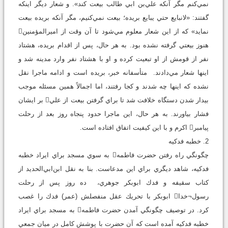
نمي‌كنم مگر آنكه علي‌بن ابي طالب بيعت كند». و شعار ديگر اينكه
گفتند: «لانبايع حتي يبايع بريده؛ بيعت نمي‌كنيم، مگر آنكه بريده بيعت
نمايد» كه از اين شعار معلوم مي‌شود تا آن وقت از اميرالمؤمنين
هنوز بيعتي گرفته نشده بود. به هر حال، پس از اقدام بريده، هشتاد
نفر از قومش از او تبعيت كرده و او با هشتاد نفر وارد مدينه شد و
اينها شعار مي‌دادند. متأسفانه خبر، بريده است و ادامه ماجرا نقل
نشده كه اينها چه شدند و كجا رفتند، اما اجمالاً همين مسئله موجب
بيدار شدن دستگاه خلافت شد تا براي گرفتن بيعت از علي بر ايشان
فشار بياورند. به هر حال، اين ماجرا حدود پنجاه روز بعد از رحلت
پيامبر اكرم و با اين كيفيت اتفاق افتاده است.
2. خطبه فدكيه
چگونگي راه رفتن حضرت فاطمه به سوي مسجد براي ايراد خطبه
فدكيه، شاهد ديگري براي اين مدعاست. بنا به نقل ابن‌ابي‌الحديد از
كتاب سقيفه و فدك ابوبكر جوهري، ده روز پس از رحلت
رسول¬خدا ابوبكر با تحريك عقل منفصلش (عمر) فدك را غصب
كرد. در توصيف چگونگي آمدن حضرت فاطمه به مسجد براي ايراد
خطبه فدكيه آمده است كه آن حضرت با پوشش كامل در ميان جمعي