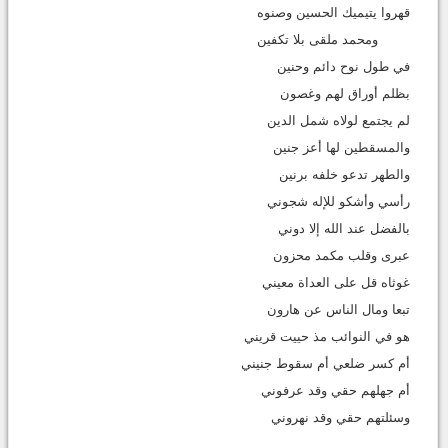
قهروا يتيميك الحسين وصنوه
ومحمد ملقى بلا تكفين
في طول نوح دائم وحنين
بظلم أوراق لهم وغصون
لم يجتمع لولاه شمل الدين
والمسقطين لها أعز جنين
والطهر تدعو خلفه برنين
رأسي وأشكو للإله شجوني
بالفضل عند الله إلا دوني
عبرى وقلب مكمد محزون
غوثاه قل على العداة معيني
تبعا ومال الناس عن هارون
هو في النوائب مذ حييت قريني
أم كسر ضلعي أم سقوط جنيني
أم جهلهم حقي وقد عرفوني
وسئلتهم حقي وقد نهروني