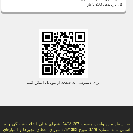
کل بازدیدها:
3،233 بار
برای دسترسی به صفحه از موبایل اسکن کنید
به استناد ماده واحده مصوب 24/6/1387 شورای عالی انقلاب فرهنگی و بر
اساس نامه شماره 3776 مورخ 5/5/1393 شورای اعطای مجوزها و امتيازهای