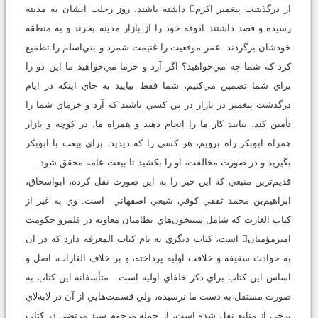
از درگذشت پيغمبر اكرم داشته باشند، روز رحلت ايشان به مدينه
رسيده و قصد داشتند آذوقه خود را از بازار مدينه بخرند و به منطقه
خودشان برگردند. عمر موقعيت را غنيمت شمرد و بني‌اسلم را تطميع
كرد كه شما چه مي‌خواهيد؟ اگر آرد و خرما مي‌خواهيد ما اين دو را
براي شما تضمين مي‌كنيم، شما فقط بياييد به جاي اينكه در ايام
درگذشت پيغمبر در بازار در پي كسي باشيد كه آرد و خرماي شما را
تأمين كند، بياييد كار ما را انجام دهيد و همراه ما، در كوچه و بازار
همراه ابوبكر راه برويم، هر كسي را كه ديديد، براي بيعت با ابوبكر
بگيريد و در صورت مخالفت، او را بكشيد تا بيعت عامه محقق شود.
قديم‌ترين منبعي كه اين خبر را به اين صورت نقل كرده، ابواسحاق،
ابراهيم‌بن محمد ثقفي كوفي شيعي اصفهاني است. وي به غير از
كتاب الغارت كه شامل شبيخون‌هاي نظاميان معاويه در قلمرو حكومت
اميرمؤمنان است، كتاب ديگري به نام كتاب المعرفه دارد كه در آن
به حوادث سقيفه و خلافت اوليه پرداخته، و بر خلاف الغارات، اصل و
اساس اين كتاب براي ذكر خلفاي اوليه است. متأسفانه اين كتاب به
صورت مستقل به دست ما نرسيده، ولي قسمت‌هايي از آن در لابه‌لاي
برخي از منابع نقل شده است، از جمله مرحوم سيد مرتضي در كتاب