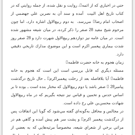
حتي در اخباري كه از ائمه، روايت و نقل شده، از جمله روايتي كه در
كتاب تاريخ اهل البيت آمده و سند آن به نصر‌بن علي جهضمي از
اصحاب امام رضا مي‌رسد، به دوم ربيع‌الاول اشاره دارد، اما چون
مرحوم شيخ مفيد 28 صفر را ذكر كرده، در ميان شيعه مشهور شده
است. در ميان عامه نيز دوازدهم ربيع‌الاول شهرت دارد و 28 صفر روز
شدت بيماري پيغمبر اكرم است و اين موضوع، مدارك تاريخي دقيقي
دارد.
زمان هجوم به خانه حضرت فاطمه
مسئله ديگري كه قابل بررسي است اين است كه هجوم به خانه
فاطمه آيا بلافاصله بعد از رحلت پيغمبراكرم ـ حال تاريخ درگذشت
پيامبر 28 صفر باشد يا دوم ربيع‌الاول كه مختار بنده است ـ بوده تا بر
اساس حدس و تخمين و قياس نيز نتيجه بگيريم كه در ماه ربيع‌الاول
شهادت محسن‌بن علي رخ داده است.
در مجالس و محافل به‌گونه‌اي گفته مي‌شود كه گويا اين اتفاقات پس
از درگذشت پيغمبر اكرم و پشت سر هم پيش آمده و گاهي هم در
مراثي برخي از شعراي شيعه، مخصوصاً مرثيه‌هايي كه به بعضي از