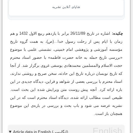
شاپای آنلاین نشریه
چکیده:
اشاره در تاریخ 26/11/89 برابر با یازدهم ربیع الاول 1432 و هم
زمان با ایام پس از رحلت رسول خدا…(ص)، به همت گروه تاریخ
مؤسسه آموزشی و پژوهشی امام خمینی، نشستی علمی با موضوع
«بررسی تاریخ حمله به خانه حضرت فاطمه» با حضور استاد محترم
حجت الاسلام والمسلمین محمدهادی یوسفی غروی برگزار شد. از آنجا
که تاریخ نویسان درباره تاریخ این حادثه، سخن صریح و روشنی ندارند،
استاد محترم با بررسی بعضی از شواهد و قراین، دیدگاه جدیدی در این
باره ارائه کرد. آنچه پیش روست متن ویرایش شده این بحث است.
طبیعی است مطالب ارائه شده، دیدگاه استاد محترم است که در این
نشریه عرضه می شود و باب بحث و بررسی در باره‌ی این موضوع
همچنان باز است.
Article data in English (انگلیسی)