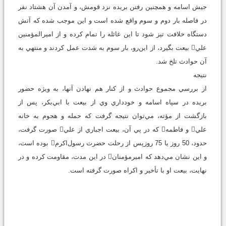
جيش اسامه و همچنين رفتن بريده نزد قومش، و آمدن آن هشتاد نفر
در فاصله بار دوم و سوم واقع شده است و اين موجب شده كه آتش
دستگاه خلافت تيز شود تا اين غائله را تمام كرده و از اميرالمؤمنين
علي بيعت بگيرد، از اين‌رو، بار سوم به شدت عمل كردند و منتهي به
آن حوادث تلخ شد.
نتيجه
از بررسي مجموع حوادث و از كنار هم نهادن آنها، به ويژه حضور
بريده در سپاه اسامه و خودداري وي از بيعت با ابي‌بكر، پس از
بازگشت از مؤته، مي‌توان نتيجه گرفت كه حمله و هجوم به خانه
علي و فاطمه كه در پي آن، بيعت اجباري از علي صورت گرفت،
حدود، 50 روز يا 75 روزپس از رحلت حضرت رسول‌اكرم بوده است،
و اين نشان مي‌دهد كه اميرمؤمنان در اين مدت، مقاومت كرده و در
نهايت، بيعت او با تأخير و اكراه صورت گرفته است.