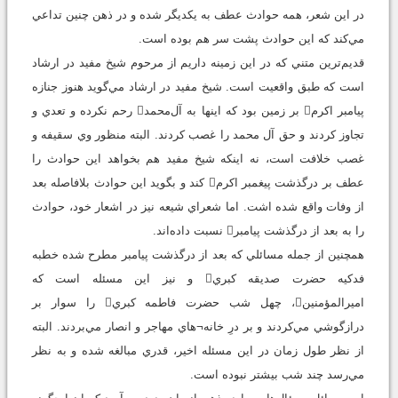
در اين شعر، همه حوادث عطف به يكديگر شده و در ذهن چنين تداعي
مي‌كند كه اين حوادث پشت سر هم بوده است.
قديم‌ترين متني كه در اين زمينه داريم از مرحوم شيخ مفيد در ارشاد
است كه طبق واقعيت است. شيخ مفيد در ارشاد مي‌گويد هنوز جنازه
پيامبر اكرم بر زمين بود كه اينها به آل‌محمد رحم نكرده و تعدي و
تجاوز كردند و حق آل محمد را غصب كردند. البته منظور وي سقيفه و
غصب خلافت است، نه اينكه شيخ مفيد هم بخواهد اين حوادث را
عطف بر درگذشت پيغمبر اكرم كند و بگويد اين حوادث بلافاصله بعد
از وفات واقع شده اشت. اما شعراي شيعه نيز در اشعار خود، حوادث
را به بعد از درگذشت پيامبر نسبت داده‌اند.
همچنين از جمله مسائلي كه بعد از درگذشت پيامبر مطرح شده خطبه
فدكيه حضرت صديقه كبري و نيز اين مسئله است كه
اميرالمؤمنين، چهل شب حضرت فاطمه كبري را سوار بر
درازگوشي مي‌كردند و بر درِ خانه¬هاي مهاجر و انصار مي‌بردند. البته
از نظر طول زمان در اين مسئله اخير، قدري مبالغه شده و به نظر
مي‌رسد چند شب بيشتر نبوده است.