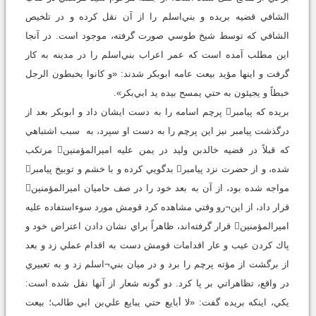
الشافي قضيه بريده و بني‌اسلم را از آن نقل كرده و در تلخيص
الشافي كه توسط شيخ طوسي صورت گرفته، موجود است. در آنجا
اين مطلب آمده است كه عمر اعراب بني‌اسلم را در مدينه به كار
گرفت و اينها مؤيد بيعت عامه ابوبكر شدند: «و كانوا يخبطون الرجل
خبطاً و يجيئون به حتي يمسح بيده يد ابي‌بكر».
بريده كه پيامبر پرچم اسامه را به دست ايشان داد و ابوبكر بعد از
درگذشت پيامبر نيز اين پرچم را به دست او سپرد، به سبب اشتباهي
كه قبلاً در قضيه خالد‌بن وليد در يمن عليه اميرالمؤمنين مرتكب
شده، و از حضرت نزد پيامبر بدگويي كرده و با خشم و توبيخ پيامبر
مواجه شده بود، از آن به بعد خود را در صف حاميان اميرالمؤمنين
قرار داد، از اين¬رو وقتي مشاهده كرد قومش مورد سوءاستفاده عليه
اميرالمؤمنين قرار گرفته‌اند، ظاهراً براي نشان دادن اعتراض خود و
پاك كردن عيب و عار اقدامات قومش دست به اقدام عملي زد و بعد
از برگشت از مؤته پرچم را برد و در ميان بني¬اسلم زد و به تعبيري
در واقع، تظاهراتي بر پا كرد. دو گونه شعار از آنها نقل شده است:
يكي، اينكه بريده گفت: «لا أبايع حتي يبايع علي‌بن ابي طالب؛ بيعت