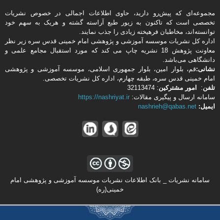
مجموعه‌ای که پیش‌رو دارید،‌ حاوی اطلاعات اجمالی در خصوص نشریات
تخصصی است که تاکنون به زیور طبع آراسته گشته و هریک به سهم خود
توانسته‌اند، مخاطبان فرهیخته‌ زیادی را جذب نمایند.
اداره كل نشریات موسسه آموزشی و پژوهشی امام خمینی قدس سره زیر نظر
معاونت پژوهش 18 نشریه چاپ می کند که مورد استقبال مجامع علمی و
دانشگاهی می‌باشد.
نشانی:
قم، بلوار امین، بلوار جمهوری اسلامی، موسسه آموزشی و پژوهشی
امام خمینی قدس سره، طبقه چهارم، اداره كل نشریات تخصصی.
تلفن
:
امور مشتركین
: 32113474
سامانه ارسال و پیگیری مقالات:
https://nashriyat.ir
ایمیل:
nashrieh@qabas.net
سامانه نشریات _ بانک اطلاعات نشریات موسسه آموزشی و پژوهشی امام
خمینی(ره)