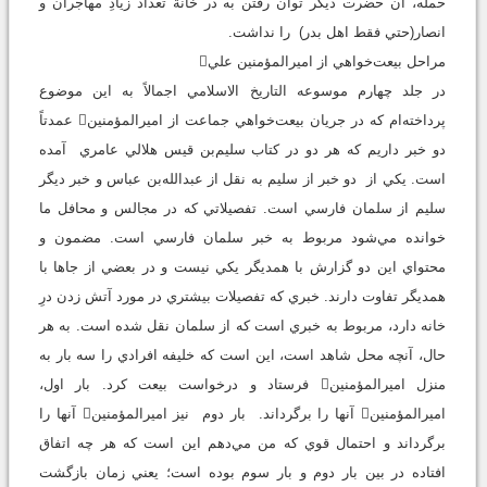
حمله، آن حضرت ديگر توان رفتن به در خانة تعداد زيادِ مهاجران و
انصار(حتي فقط اهل بدر) را نداشت.
مراحل بيعت‌خواهي از اميرالمؤمنين علي
در جلد چهارم موسوعه التاريخ الاسلامي اجمالاً به اين موضوع
پرداخته‌ام كه در جريان بيعت‌خواهي جماعت از اميرالمؤمنين عمدتاً
دو خبر داريم كه هر دو در كتاب سليم‌بن قيس هلالي عامري آمده
است. يكي از دو خبر از سليم به نقل از عبدالله‌بن عباس و خبر ديگر
سليم از سلمان فارسي است. تفصيلاتي كه در مجالس و محافل ما
خوانده مي‌شود مربوط به خبر سلمان فارسي است. مضمون و
محتواي اين دو گزارش با همديگر يكي نيست و در بعضي از جاها با
همديگر تفاوت دارند. خبري كه تفصيلات بيشتري در مورد آتش زدن درِ
خانه دارد، مربوط به خبري است كه از سلمان نقل شده است. به هر
حال، آنچه محل شاهد است، اين است كه خليفه افرادي را سه بار به
منزل اميرالمؤمنين فرستاد و درخواست بيعت كرد. بار اول،
اميرالمؤمنين آنها را برگرداند. بار دوم نيز اميرالمؤمنين آنها را
برگرداند و احتمال قوي كه من مي‌دهم اين است كه هر چه اتفاق
افتاده در بين بار دوم و بار سوم بوده است؛ يعني زمان بازگشت