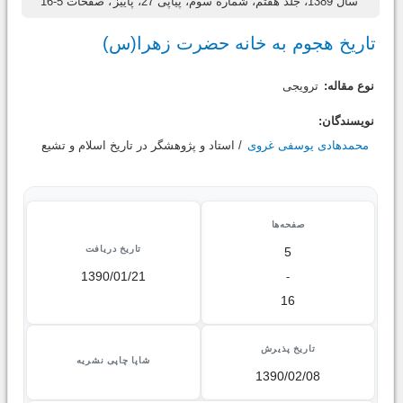
سال 1389، جلد هفتم، شماره سوم، پیاپی 27، پاییز
، صفحات 5-16
تاریخ هجوم به خانه حضرت زهرا(س)
نوع مقاله:
ترویجی
نویسندگان:
محمدهادی یوسفی غروی
/ استاد و پژوهشگر در تاريخ اسلام و تشيع
صفحه‌ها
تاریخ دریافت
5
1390/01/21
-
16
تاریخ پذیرش
شاپا چاپی نشریه
1390/02/08