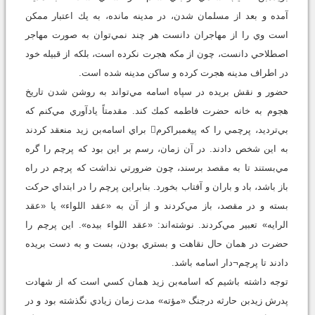
آمده و بعد از مسلمان شدن، در مدينه مانده، به يك اعتبار ممكن
است وي را از مهاجران دانست هر چند نمي‌توان به صورت مهاجر
اصطلاحي دانست، چون از مكه هجرت نكرده است، بلكه از قبيله خود
در اطراف مدينه هجرت كرده و ساكن مدينه شده است.
حضور و نقش بريده در سپاه اسامه مي‌تواند به روشن شدن تاريخ
هجوم به خانه حضرت فاطمه كمك كند. مقدمتاً يادآوري مي‌كنم كه
بي‌ترديد، پرچمي را كه پيغمبراكرم براي اسامه‌بن زيد منعقد كردند
به اين شخص دادند. در آن زمان، رسم بر اين بود كه پرچم را گره
مي‌بستند تا به مقصد برسند، چون ضرورتي نداشت كه پرچم در راه
باز باشد، باد و باران و آفتاب بخورد. بنابراين پرچم را در ابتداي حركت
بسته و در مقصد، باز مي‌كردند و از آن به «عقد اللواء» يا «عقد
الرايه» تعبير مي‌كردند. نوشته‌اند: ‌«عقد اللواء بيده». اين پرچم را
حضرت در همان حال نقاهت و بستري بودن، بست و به دست بريده
دادند تا پرچم¬دار اسامه باشد.
توجه داشته باشيم كه اسامه‌بن زيد همان كسي است كه از شهادت
پدرش زيد‌بن حارثه درجنگ «مؤته» مدت زمان زيادي نگذشته بود و در