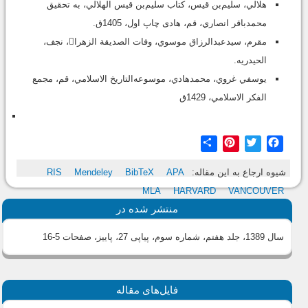
هلالي، سليم‌بن قيس، كتاب سليم‌بن قيس الهلالي، به تحقيق
محمدباقر انصاري، قم، هادى چاپ اول، 1405ق.
مقرم، سيدعبدالرزاق موسوي، وفات الصديقة الزهرا، نجف،
الحيدريه.
يوسفي غروي، محمدهادي، موسوعه‌التاريخ الاسلامي، قم، مجمع
الفكر الاسلامي، 1429ق
Share
Pinterest
Twitter
Facebook
شیوه ارجاع به این مقاله:
APA
BibTeX
Mendeley
RIS
MLA
HARVARD
VANCOUVER
منتشر شده در
سال 1389، جلد هفتم، شماره سوم، پیاپی 27، پاییز
، صفحات 5-16
فایل‌های مقاله