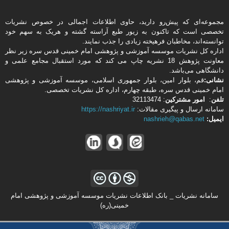
مجموعه‌ای که پیش‌رو دارید،‌ حاوی اطلاعات اجمالی در خصوص نشریات
تخصصی است که تاکنون به زیور طبع آراسته گشته و هریک به سهم خود
توانسته‌اند، مخاطبان فرهیخته‌ زیادی را جذب نمایند.
اداره كل نشریات موسسه آموزشی و پژوهشی امام خمینی قدس سره زیر نظر
معاونت پژوهش 18 نشریه چاپ می کند که مورد استقبال مجامع علمی و
دانشگاهی می‌باشد.
نشانی:
قم، بلوار امین، بلوار جمهوری اسلامی، موسسه آموزشی و پژوهشی
امام خمینی قدس سره، طبقه چهارم، اداره كل نشریات تخصصی.
تلفن
:
امور مشتركین
: 32113474
سامانه ارسال و پیگیری مقالات:
https://nashriyat.ir
ایمیل:
nashrieh@qabas.net
سامانه نشریات _ بانک اطلاعات نشریات موسسه آموزشی و پژوهشی امام
خمینی(ره)