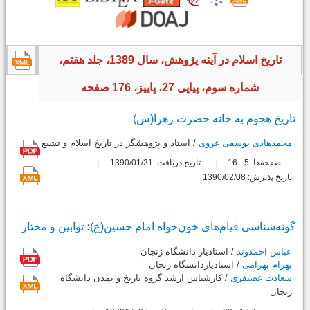
تاریخ اسلام در آینه پژوهش، سال 1389، جلد هفتم،
شماره سوم، پیاپی 27، پاییز، 176 صفحه
تاریخ هجوم به خانه حضرت زهرا(س)
محمدهادی یوسفی غروی
/ استاد و پژوهشگر در تاريخ اسلام و تشيع
صفحه‌ها:
5
16
تاریخ دریافت: 1390/01/21
-
تاریخ پذیرش: 1390/02/08
گونه‌شناسی قیام‌های خون‌خواه امام حسین(ع)؛ توابین و مختار
عباس احمدوند
/ استاديار دانشگاه زنجان
بهرام بهرامی
/ استادياردانشگاه زنجان
سعادت غضنفری
/ كارشناس ارشد گروه تاريخ و تمدن دانشگاه
زنجان