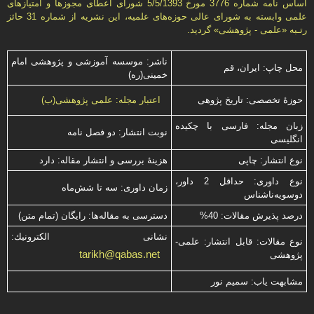
اساس نامه شماره 3776 مورخ 5/5/1393 شورای اعطای مجوزها و امتيازهای
علمی وابسته به شورای عالی حوزه‌های علميه، اين نشريه از شماره 31 حائز
رتـبه «علمی - پژوهشی» گرديد.
ناشر: موسسه آموزشی و پژوهشی امام
محل چاپ: ایران، قم
خمینی(ره)
حوزۀ تخصصی: تاریخ پژوهی
اعتبار مجله: علمی پژوهشی(ب)
زبان مجله: فارسی با چكیده
نوبت انتشار: دو فصل نامه
انگلیسی
نوع انتشار: چاپی
هزینۀ بررسی و انتشار مقاله: دارد
نوع داوری: حداقل 2 داور،
زمان داوری: سه تا شش‌ماه
دوسویه‌ناشناس
درصد پذیرش مقالات: 40%
دسترسی به مقاله‌ها: رایگان (تمام متن)
نشانی الكترونیك:
نوع مقالات: قابل انتشار: علمی-
tarikh@qabas.net
پژوهشی
مشابهت ياب: سميم نور