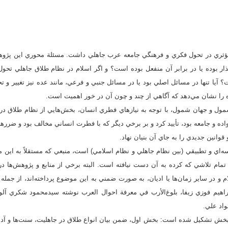
ثري در تحول فكري و فرهنگي جامعه عرب جاهلي داشت. مسئلة محوري اين پژو
ذار بوده يا در برابر آن منفعل بوده است؟ و اگر اسلام در نظام طلاق جاهلي تحول 
 آيا تنها در مسائل اصلي بود يا در مسائل جنبي و فرعي، مانند عده نيز تغيير و تحو
را نشان مي‌دهد كه آگاهي از چند و چون آن در خور اهميت است.
ول و جهان شمول، با توجه به نيازهاي فطري انسان، بخش‌هايي از نظام طلاق در 
اده و جامعه بود، تأييد كرد و بر برخي ديگر كه با فطرت انساني مخالف بود و ضررها
انين جديدي را به جاي آن بنيان نهاد.
سه‌اي و تطبيقي (بين نظام جاهلي و نظام اسلامي) است، منبعي كه مستقلاً به اين م
 تمام تلاشي كه كرده به آن دست نيافته است. البته برخي از منابع و پژوهش‌ها 
ام و در ساير زمان‌ها يا اديان، به صورت ضمني به اين موضوع پرداخته‌اند، از جمله
ابراهيم فوزي زيفا، بلوغ‌الأرب في معرفة احوال العرب نوشته سيدمحمود شكري آل
واد علي.
و بخش تشكيل شده است: بخش اول، ضمن بيان انواع طلاق در جاهليت، سنت‌ها و آدا