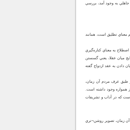
 جاهلي به وجود آمد، بررسي
معناي تطليق است، همانند
صطلاح به معناي كناره‌گيري
يج ميان عقلا، يعني گسستن
ن دادن به عقد ازدواج گفته
 و طبق عرف مردم آن زمان،‌
ز همواره وجود داشته است.
است كه در آداب و تشريفات
ب آن زمان، تصوير روشن¬تري