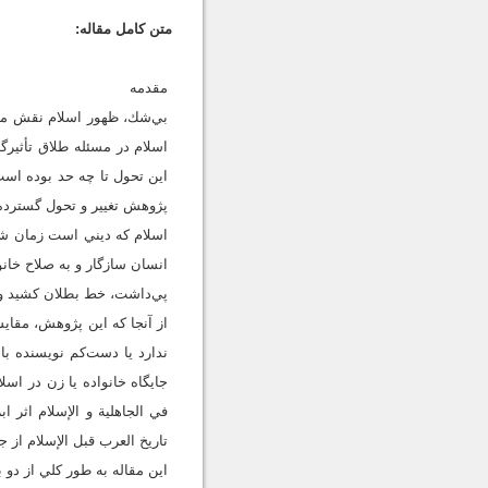
متن کامل مقاله:
مقدمه
بي‌شك، ظهور اسلام نقش مؤ
اسلام در مسئله طلاق تأثيرگ
اين تحول تا چه حد بوده است؟
پژوهش تغيير و تحول گسترده 
اسلام كه ديني است زمان شم
انسان سازگار و به صلاح خانو
پي‌داشت، خط بطلان كشيد و قو
از آنجا كه اين پژوهش، مقاي
ندارد يا دست‌كم نويسنده با
جايگاه خانواده يا زن در اسل
في الجاهلية و الإسلام اثر 
تاريخ العرب قبل الإسلام از ج
اين مقاله به طور كلي از د