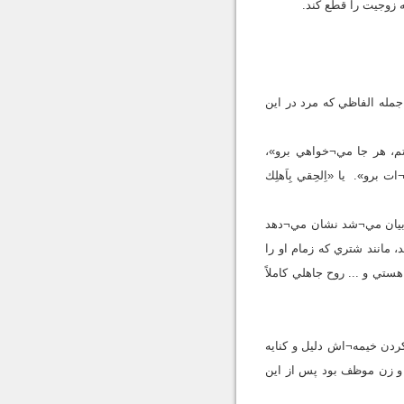
ه زوجيت را قطع كند.
جمله الفاظي كه مرد در اين
اشتم، هر جا مي¬خواهي برو»،
¬ات برو». يا «اِلحِقي بِاَهلِك
ق بيان مي¬شد نشان مي¬دهد
د، مانند شتري كه زمام او را
ستي و ... روح جاهلي كاملاً
كردن خيمه¬اش دليل و كنايه
 و زن موظف بود پس از اين