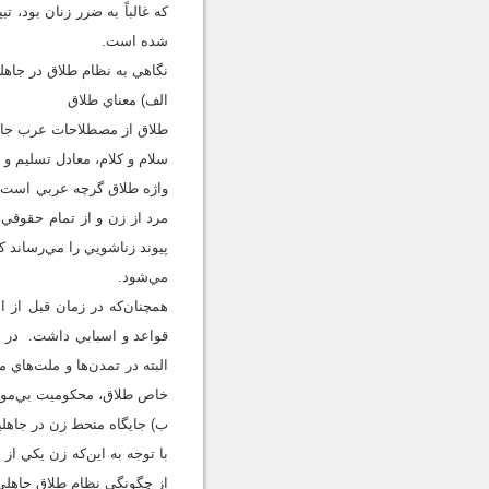
كه غالباً به ضرر زنان بود،
شده است.
نگاهي به نظام طلاق در جاهل
الف) معناي طلاق
طلاق از مصطلاحات عرب جاه
سلام و كلام، معادل تسليم و 
واژه طلاق گرچه عربي است، ا
مرد از زن و از تمام حقوقي
پيوند زناشويي را مي‌رساند 
مي‌شود.
همچنان‌كه در زمان قبل از ا
قواعد و اسبابي داشت. در و
البته در تمدن‌ها و ملت‌ها
خاص طلاق، محكوميت بي‌موجب
ب) جايگاه منحط زن در جاهل
با توجه به اين‌كه زن يكي ا
از چگونگي نظام طلاق جاهلي 