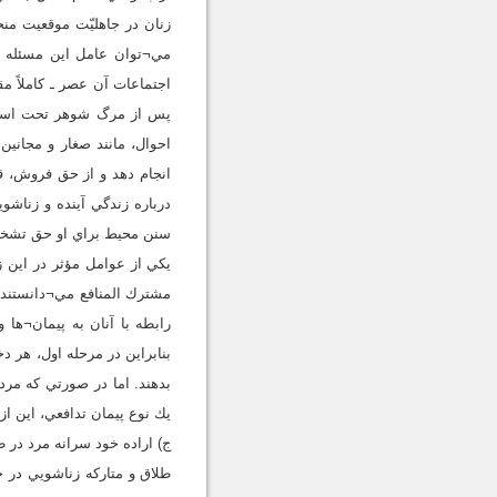
زنان در جاهليّت موقعيت منح
مي¬توان عامل اين مسئله ر
اجتماعات آن عصر ـ كاملاً م
پس از مرگ شوهر تحت استيل
احوال، مانند صغار و مجان
انجام دهد و از حق فروش، ق
درباره زندگي آينده و زناش
سنن محيط براي او حق تشخيص
يكي از عوامل مؤثر در اين 
مشترك المنافع مي¬دانستند و
رابطه با آنان به پيمان¬ها و
بنابراين در مرحله اول، هر 
بدهند. اما در صورتي كه مرد
يك نوع پيمان تدافعي، اين ا
ج)‌ اراده خود سرانه مرد در 
طلاق و متاركه زناشويي در جز