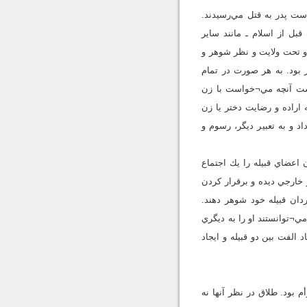
دست پدر به قتل مي‌رسيدند.
ل از اسلام ـ مانند ساير
او تحت ولايت و نظر شوهر و
بود. به هر صورت در تمام
نست آنچه مي¬خواست با زن
اراده و رضايت دختر يا زن
 و به تعبير ديگر، رسوم و
اعضاي قبيله را يك اجتماع
 خارجي ديده و برقرار كردن
مردان قبيله خود شوهر دهند.
ي¬توانستند او را به ديگري
الفت بين دو قبيله و ايجاد
م بود. طلاق در نظر آنها نه