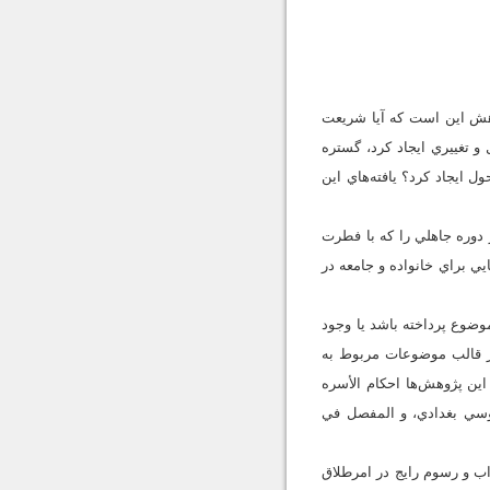
هش اين است كه آيا شريعت
و تغييري ايجاد كرد، گستره
ل ايجاد كرد؟ يافته‌هاي اين
دوره جاهلي را كه با فطرت
يي براي خانواده و جامعه در
وضوع پرداخته باشد يا وجود
در قالب موضوعات مربوط به
 اين پژوهش‌ها احكام الأسره
وسي بغدادي،‌ و المفصل في
ب و رسوم رايج در امرطلاق