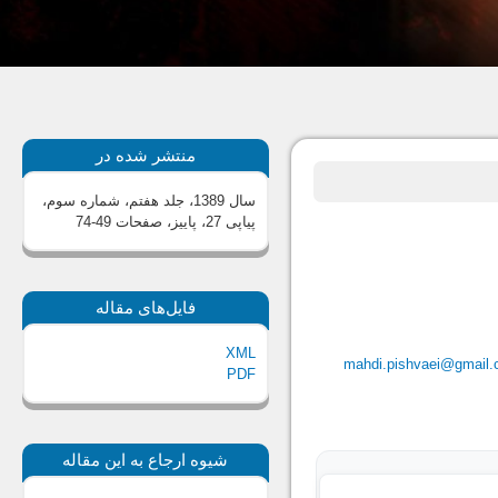
منتشر شده در
سال 1389، جلد هفتم، شماره سوم،
پیاپی 27، پاییز
، صفحات 49-74
فایل‌های مقاله
XML
mahdi.pishvaei@gmail
PDF
شیوه ارجاع به این مقاله