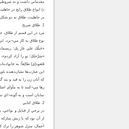
مقدماتي داشت و نه شروطي و 
د) انواع طلاق رايج در جاهليت
در جاهليت، طلاق به دو شكل 
1. طلاق صريح
مرد در اين قسم از طلاق، جم
نوع طلاق به كار مي¬برد، اين
«حَبلُك علي غارِ بِكِ؛ ريسم
«سَرَّحتُكِ؛ تو را آزاد كردم»، 
فَتَعود(ي) طالِقاً؛ به خانوا
اين عبارت‌ها نشان‌دهنده ب
كه آنان زن را به قيد و بند گ
رها مي¬كنند تا به مأواي اصل
نمايان است و به گونه¬اي نش
2. طلاق كنايي
در برخي از قبايل و نواحي، 
از آن بود كه با زنش متارك
اعمال، منزل شوهر را ترك ك