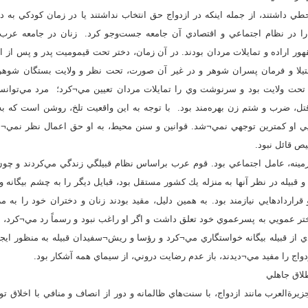
طي داشتند، از جمله اينكه در ازدواج حق انتخاب نداشتند يا در زمان كودكي به 
ا در نظام اجتماعي و اقتصادي آن جامعه جست‌وجو كرد. زنان در جامعه عرب قب
قهور اراده و تمايلات مردان بودند. در آن زمان، دختر تحت قيموميت پدر و پس از 
ا و فرمان پسران شوهر و در غير آن صورت، تحت نظر و ولايت بستگان شوهر 
ين تحت ولايت بود و سرنوشت وي را تمايلات مردان تعيين مي¬كرد؛ مرد مي‌توا
تل، ضرب و شتم زن بهره‌مند بود. با توجه به اين واقعيت تلخ، روشن است كه به 
ويي او كمترين توجهي نمي¬شد. قوانين و سنن محيط، به او حق اعمال نظر نمي¬داد
 قائل نبود.
زمينه، عامل اجتماعي بود. قوم عرب براساس نظام قبيلگي زندگي مي‌كردند و چون 
 قبيله در نظر آنها به منزله يك كشور مستقل بود، قبايل ديگر را به چشم بيگانه و
 قراردادهايي نيازمند بود. به همين دليل، مقيد بودند زنان و دختران خود را به 
دختر عمويي به پسرعموي خود تعلق داشت و اگر او راغب نبود و رسماً رد مي¬كرد، م
ي از قبيله بيگانه خواستگاري مي¬كرد و رؤسا و ريش¬سفيدان قبيله به منظور ايجاد 
زدواج را مفيد مي¬ديدند، باز عدم رضايت دروني، از سيماي همه آشكار بود.
طلاق جاهلي
يرة‌العرب مانند ازدواج، با سنت‌هاي ظالمانه و دور از انصاف و منافي با اخلاق توأ