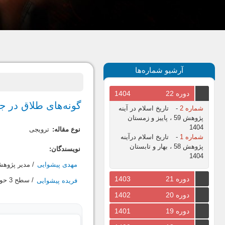
آرشیو شماره‌ها
دوره 22
1404
گونه‌های طلاق در ج
شماره 2
-
تاریخ اسلام در آینه
پژوهش 59 ، پاییز و زمستان
1404
نوع مقاله:
ترویجی
شماره 1
-
تاریخ اسلام درآینه
پژوهش 58 ، بهار و تابستان
نویسندگان:
1404
مهدی پیشوایی
/ مدير پژوهشي گ
دوره 21
1403
فریده پیشوایی
/ سطح 3 حوزه. /
دوره 20
1402
دوره 19
1401