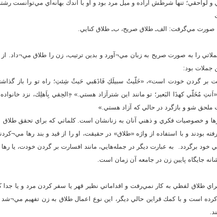
لواحقي؛ تنها شرطش اراده و ميل مرد بود و او با اندك بهانه‌اي مي‌توانست رشت
صورت مي‌گرفت: الف‌ـ طلاق صريح، ب‌ـ طلاق كنايي.
لاتي را به صورت صريح به زبان مي¬آورد و بدين ترتيب، زن را طلاق مي¬داد. از 
 جملات بود:
انت بر گردن خودت است»، «خَلّيتُ سبيلَكِ فَاذَهَبي حَيثُ شِئتِ؛ راه تو را باز گذ
«اَنتِ مُخَلّي كهذَا البَعير؛ تو مانند اين شترآزاد هستي.» «ِالحِقي بِاَهلِك، نزد خانواده
ده‌ات ملحق شو و بازگرد در حالي كه آزاد هستي.»
اورها و خصوصيات فكري و ذهني آنان به زنانشان است. كلماتي كه براي تحقق طلا
رفته بودند و با استفاده از واژه «طلاق» در حقيقت، او را از قيد و بند رها مي¬كردن
ي خود برگردد. به عبارت ديگر در جمله‌هايي، مانند افسارت بر گردن خودت، يا رها ه
انه جايگاه پايين زن در جامعه آن زمان است.
براي طلاق لفظي به كار نمي‌رفت و اقداماتي نظير قهر يا سفر كردن مرد و يا جدا 
ه كرده است و با كمك قراين حالي ديگر، اين نوع اعمال طلاق به زن تفهيم مي¬شد
ند.